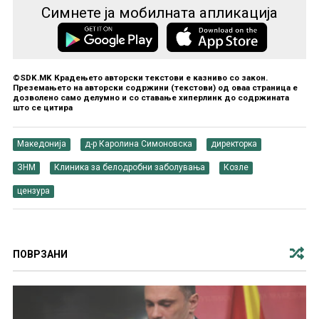
Симнете ја мобилната апликација
©SDK.MK Крадењето авторски текстови е казниво со закон.
Преземањето на авторски содржини (текстови) од оваа страница е
дозволено само делумно и со ставање хиперлинк до содржината
што се цитира
Македонија
д-р Каролина Симоновска
директорка
ЗНМ
Клиника за белодробни заболувања
Козле
цензура
ПОВРЗАНИ