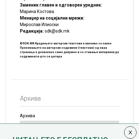
Заменик главен и одговорен уредник:
Марина Костова
Менаџер на социјални мрежи:
Мирослав Илиоски
Редакцијa:
sdk@sdk.mk
©SDK.MK Крадењето авторски текстови е казниво со закон.
Преземањето на авторски содржини (текстови) од оваа
страница е дозволено само делумно и со ставање хиперлинк до
содржината што се цитира
Архива
Архива