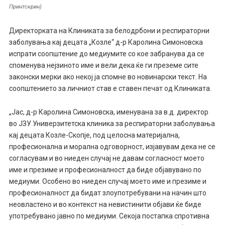
Принтскрин)
Директорката на Клиниката за белодрбони и респираторни
заболувања кај децата „Козле“ д-р Каролина Симоновска
испрати соопштение до медиумите со кое забранува да се
споменува нејзиното име и вели дека ќе ги преземе сите
законски мерки ако некој ја спомне во новинарски текст. На
соопштението за личниот став е ставен печат од Клиниката.
„Јас, д-р Каролина Симоновска, именувана за в.д. директор
во ЈЗУ Универзитетска клиника за респираторни заболувања
кај децата Козле-Скопје, под целосна материјална,
професионална и морална одговорност, изјавувам дека не се
согласувам и во ниеден случај не давам согласност моето
име и презиме и професионалност да биде објавувано по
медиуми. Особено во ниеден случај моето име и презиме и
професионалност да бидат злоупотребувани на начин што
неовластено и во контекст на невистинити објави ќе биде
употребувано јавно по медиуми. Секоја постапка спротивна