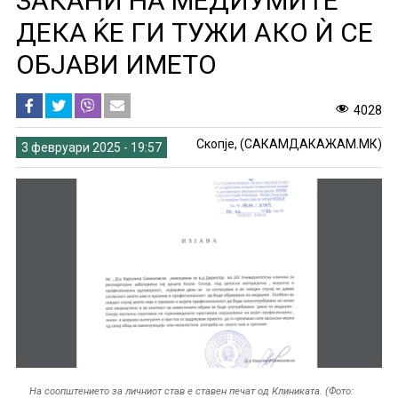
ЗАКАНИ НА МЕДИУМИТЕ
ДЕКА ЌЕ ГИ ТУЖИ АКО Ѝ СЕ
ОБЈАВИ ИМЕТО
4028
Скопје, (САКАМДАКАЖАМ.МК)
3 февруари 2025 - 19:57
На соопштението за личниот став е ставен печат од Клиниката. (Фото: