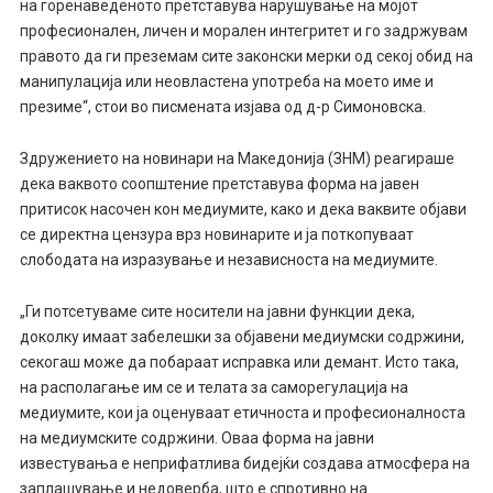
на горенаведеното претставува нарушување на мојот
професионален, личен и морален интегритет и го задржувам
правото да ги преземам сите законски мерки од секој обид на
манипулација или неовластена употреба на моето име и
презиме“, стои во писмената изјава од д-р Симоновска.
Здружението на новинари на Македонија (ЗНМ) реагираше
дека ваквото соопштение претставува форма на јавен
притисок насочен кон медиумите, како и дека ваквите објави
се директна цензура врз новинарите и ја поткопуваат
слободата на изразување и независноста на медиумите.
„Ги потсетуваме сите носители на јавни функции дека,
доколку имаат забелешки за објавени медиумски содржини,
секогаш може да побараат исправка или демант. Исто така,
на располагање им се и телата за саморегулација на
медиумите, кои ја оценуваат етичноста и професионалноста
на медиумските содржини. Оваа форма на јавни
известувања е неприфатлива бидејќи создава атмосфера на
заплашување и недоверба, што е спротивно на