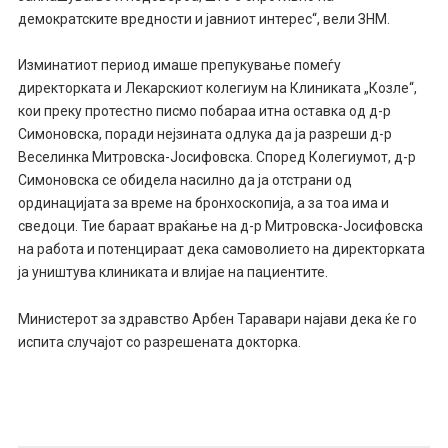
демократските вредности и јавниот интерес“, вели ЗНМ.
Изминатиот период имаше препукување помеѓу
директорката и Лекарскиот колегиум на Клиниката „Козле“,
кои преку протестно писмо побараа итна оставка од д-р
Симоновска, поради нејзината одлука да ја разреши д-р
Веселинка Митровска-Јосифовска. Според Колегиумот, д-р
Симоновска се обидела насилно да ја отстрани од
ординацијата за време на бронхоскопија, а за тоа има и
сведоци. Тие бараат враќање на д-р Митровска-Јосифовска
на работа и потенцираат дека самоволието на директорката
ја уништува клиниката и влијае на пациентите.
Министерот за здравство Арбен Таравари најави дека ќе го
испита случајот со разрешената докторка.