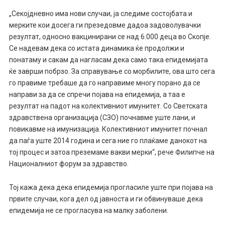
„Секојдневно има нови случаи, ја следиме состојбата и
мерките кои досега ги презедовме дадоа задоволувачки
резултат, односно вакцинирани се над 6.000 деца во Скопје.
Се надевам дека со истата динамика ќе продолжи и
понатаму и сакам да нагласам дека само така епидемијата
ќе заврши побрзо. За справување со морбилите, ова што сега
го правиме требаше да го направиме многу порано да се
направи за да се спречи појава на епидемија, а таа е
резултат на падот на колективниот имунитет. Со Светската
здравствена организација (СЗО) почнавме уште лани, и
повикавме на имунизација. Колективниот имунитет почнал
да паѓа уште 2014 година и сега ние го плаќаме данокот на
тој процес и затоа преземаме вакви мерки“, рече Филипче на
Националниот форум за здравство.
Тој кажа дека дека епидемија прогласиле уште при појава на
првите случаи, кога дел од јавноста и ги обвинуваше дека
епидемија не се прогласува на малку заболени.