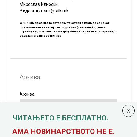
Мирослав Илиоски
Редакцијa:
sdk@sdk.mk
©SDK.MK Крадењето авторски текстови е казниво со закон.
Преземањето на авторски содржини (текстови) од оваа
страница е дозволено само делумно и со ставање хиперлинк до
содржината што се цитира
Архива
Архива
ЧИТАЊЕТО Е БЕСПЛАТНО.
Колумната
САКАМ ДА КАЖАМ
излегува од 12
АМА НОВИНАРСТВОТО НЕ Е.
јануари, 1991 година