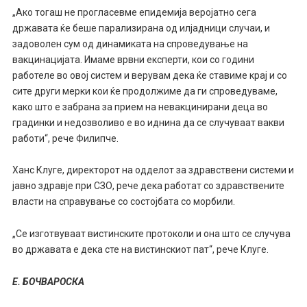
„Ако тогаш не прогласевме епидемија веројатно сега
државата ќе беше парализирана од илјадници случаи, и
задоволен сум од динамиката на спроведување на
вакцинацијата. Имаме врвни експерти, кои со години
работеле во овој систем и верувам дека ќе ставиме крај и со
сите други мерки кои ќе продолжиме да ги спроведуваме,
како што е забрана за прием на невакцинирани деца во
градинки и недозволиво е во иднина да се случуваат вакви
работи“, рече Филипче.
Ханс Клуге, директорот на одделот за здравствени системи и
јавно здравје при СЗО, рече дека работат со здравствените
власти на справување со состојбата со морбили.
„Се изготвуваат вистинските протоколи и она што се случува
во државата е дека сте на вистинскиот пат“, рече Клуге.
Е. БОЧВАРОСКА