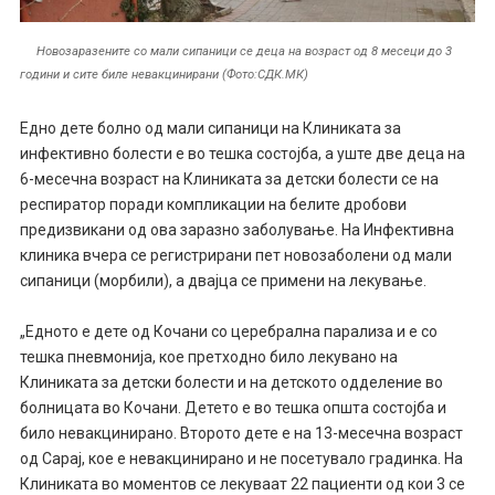
Новозаразените со мали сипаници се деца на возраст од 8 месеци до 3
години и сите биле невакцинирани (Фото:СДК.МК)
Едно дете болно од мали сипаници на Клиниката за
инфективно болести е во тешка состојба, а уште две деца на
6-месечна возраст на Клиниката за детски болести се на
респиратор поради компликации на белите дробови
предизвикани од ова заразно заболување. На Инфективна
клиника вчера се регистрирани пет новозаболени од мали
сипаници (морбили), а двајца се примени на лекување.
„Едното е дете од Кочани со церебрална парализа и е со
тешка пневмонија, кое претходно било лекувано на
Клиниката за детски болести и на детското одделение во
болницата во Кочани. Детето е во тешка општа состојба и
било невакцинирано. Второто дете е на 13-месечна возраст
од Сарај, кое е невакцинирано и не посетувало градинка. На
Клиниката во моментов се лекуваат 22 пациенти од кои 3 се