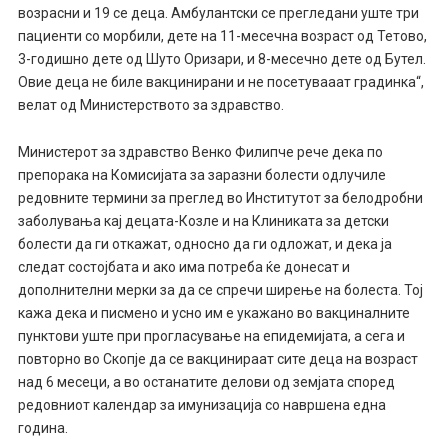
возрасни и 19 се деца. Амбулантски се прегледани уште три
пациенти со морбили, дете на 11-месечна возраст од Тетово,
3-годишно дете од Шуто Оризари, и 8-месечно дете од Бутел.
Овие деца не биле вакцинирани и не посетувааат градинка“,
велат од Министерството за здравство.
Министерот за здравство Венко Филипче рече дека по
препорака на Комисијата за заразни болести одлучиле
редовните термини за преглед во Институтот за белодробни
заболувања кај децата-Козле и на Клиниката за детски
болести да ги откажат, односно да ги одложат, и дека ја
следат состојбата и ако има потреба ќе донесат и
дополнителни мерки за да се спречи ширење на болеста. Тој
кажа дека и писмено и усно им е укажано во вакциналните
пунктови уште при прогласување на епидемијата, а сега и
повторно во Скопје да се вакцинираат сите деца на возраст
над 6 месеци, а во останатите делови од земјата според
редовниот календар за имунизација со навршена една
година.