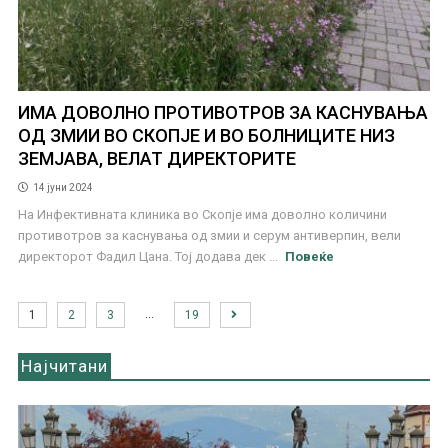
ИМА ДОВОЛНО ПРОТИВОТРОВ ЗА КАСНУВАЊА
ОД ЗМИИ ВО СКОПЈЕ И ВО БОЛНИЦИТЕ НИЗ
ЗЕМЈАВА, ВЕЛАТ ДИРЕКТОРИТЕ
14 јуни 2024
На Инфективната клиника во Скопје има доволно количини
противотров за каснувања од змии и серум антиверпин, вели
директорот Фадил Цана. Тој додава дек ...
Повеќе
…
1
2
3
19
Најчитани