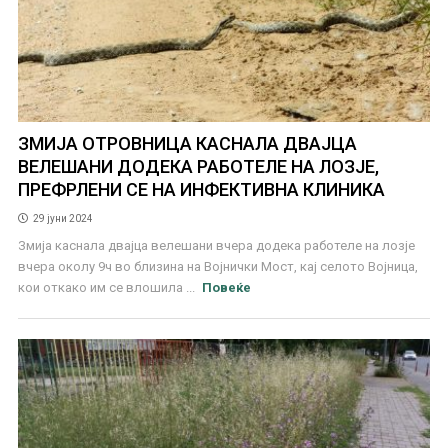
ЗМИЈА ОТРОВНИЦА КАСНАЛА ДВАЈЦА
ВЕЛЕШАНИ ДОДЕКА РАБОТЕЛЕ НА ЛОЗЈЕ,
ПРЕФРЛЕНИ СЕ НА ИНФЕКТИВНА КЛИНИКА
29 јуни 2024
Змија каснала двајца велешани вчера додека работеле на лозје
вчера околу 9ч во близина на Војнички Мост, кај селото Војница,
кои откако им се влошила ...
Повеќе