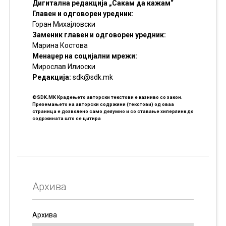
Дигитална редакција „Сакам да кажам“
Главен и одговорен уредник:
Горан Михајловски
Заменик главен и одговорен уредник:
Марина Костова
Менаџер на социјални мрежи:
Мирослав Илиоски
Редакцијa:
sdk@sdk.mk
©SDK.MK Крадењето авторски текстови е казниво со закон.
Преземањето на авторски содржини (текстови) од оваа
страница е дозволено само делумно и со ставање хиперлинк до
содржината што се цитира
Архива
Архива