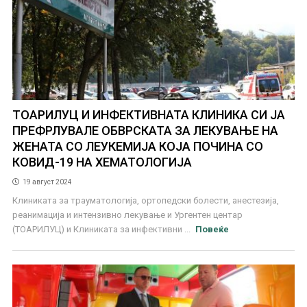
ТОАРИЛУЦ И ИНФЕКТИВНАТА КЛИНИКА СИ ЈА
ПРЕФРЛУВАЛЕ ОБВРСКАТА ЗА ЛЕКУВАЊЕ НА
ЖЕНАТА СО ЛЕУКЕМИЈА КОЈА ПОЧИНА СО
КОВИД-19 НА ХЕМАТОЛОГИЈА
19 август 2024
Клиниката за трауматологија, ортопедски болести, анестезија,
реанимација и интензивно лекување и Ургентен центар
(ТОАРИЛУЦ) и Клиниката за инфективни ...
Повеќе