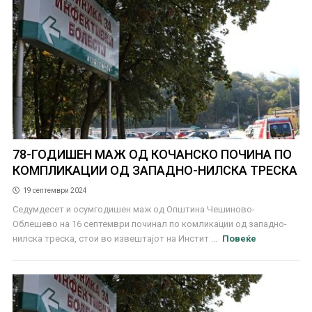
78-ГОДИШЕН МАЖ ОД КОЧАНСКО ПОЧИНА ПО
КОМПЛИКАЦИИ ОД ЗАПАДНО-НИЛСКА ТРЕСКА
19 септември 2024
Седумдесет и осумгодишен маж од Општина Чешиново-
Облешево на 16 септември починал по комликации од западно-
нилска треска, стои во извештајот на Инстит ...
Повеќе