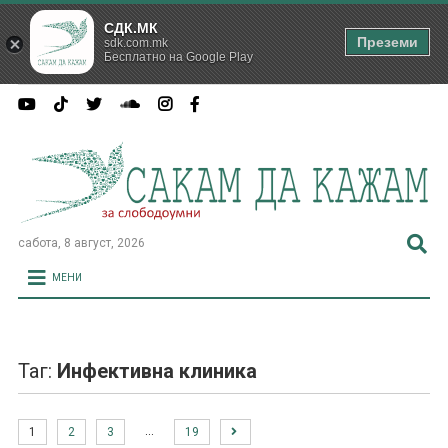
СДК.МК
Преземи
sdk.com.mk
Бесплатно на Google Play
сабота, 8 август, 2026
МЕНИ
Таг:
Инфективна клиника
…
1
2
3
19