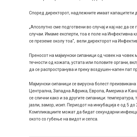
Според директорот, надлежните имаат капацитети да 
„Апсолутно сме подготвени во случај и кај нас да се
случаи. Имаме експерти, тоа е поле на Инфективна кл
се преземе околу тоа“, вели директорот на Инфекти
Преносот на мајмунски сипаници од човек на човек м
течности од кожата, устата или половите органи, вк
да се распространува и преку воздушен-капен пат 
Мајмунски сипаници се вирусна болест преизвикана о
Централна, Западна Африка, Европа, Америка и Кана
се слични како и за другите сипаници: температура, 
јазли, замор, исип. Периодот на инкубација е од 5 
Компликациите можат да бидат секундарни инфекци
окото со губење на видот и сепса.