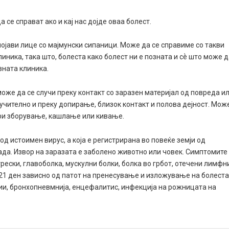
се справат ако и кај нас дојде оваа болест.
 појави лице со мајмунски сипаници. Може да се справиме со такви
иника, така што, болеста како болест ни е позната и сѐ што може 
вната клиника.
оже да се случи преку контакт со заразен материјал од повреда и
лучително и преку допирање, близок контакт и полова дејност. Мож
при зборување, кашлање или кивање.
д истоимен вирус, а која е регистрирана во повеќе земји од
да. Извор на заразата е заболено животно или човек. Симптомите
трески, главоболка, мускулни болки, болка во грбот, отечени лимфн
до 21 ден зависно од патот на пренесување и изложување на болеста
и, бронхопневмнија, енцефалитис, инфекција на рожницата на