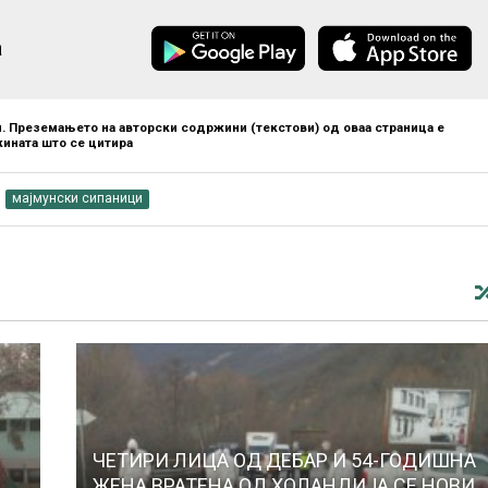
а
. Преземањето на авторски содржини (текстови) од оваа страница е
ината што се цитира
мајмунски сипаници
ЧЕТИРИ ЛИЦА ОД ДЕБАР И 54-ГОДИШНА
ЖЕНА ВРАТЕНА ОД ХОЛАНДИЈА СЕ НОВИ