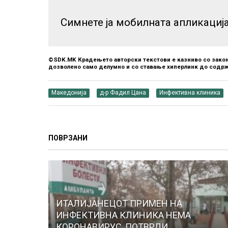
Симнете ја мобилната апликациј
©SDK.MK Крадењето авторски текстови е казниво со закон
дозволено само делумно и со ставање хиперлинк до содрж
Македонија
д-р Фадил Цана
Инфективна клиника
ПОВРЗАНИ
ИТАЛИЈАНЕЦОТ ПРИМЕН НА
ИНФЕКТИВНА КЛИНИКА НЕМА
КОРОНАВИРУС, ПОТВРДИ