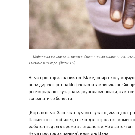
Мајмунски сипаници се вирусна болест преизвикана од истоимен 
Америка и Канада. (Фото: АП)
Нема простор за паника во Македонија околу мајмунс
вели директорот на Инфективната клиника во Скопје
регистрирано случај на мајмунски сипаници, а ако с
запознати со болеста.
„Кај нас нема. Запознат сум со случајот, имав долг
Пациентот е стабилен, сѐ е под контрола во моментов
работел подолго време во странство. Не е автохтон, 
Нема простор за паника“, вели д-р Цана.