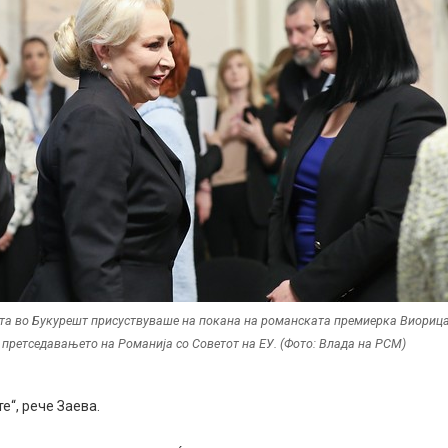
та во Букурешт присуствуваше на покана на романската премиерка Виориц
 претседавањето на Романија со Советот на ЕУ. (Фото: Влада на РСМ)
е“, рече Заева.