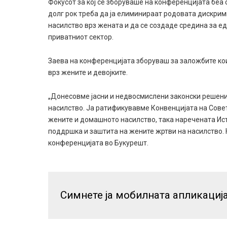
Фокусот за кој се зборуваше на конференцијата беа
долг рок треба да ја елиминираат родовата дискрими
насилство врз жената и да се создаде средина за ед
приватниот сектор.
Заева на конференцијата зборуваш за заложбите ко
врз жените и девојките.
„Донесовме јасни и недвосмислени законски решениј
насилство. Ја ратификувавме Конвенцијата на Сове
жените и домашното насилство, така наречената Ист
поддршка и заштита на жените жртви на насилство. К
конференцијата во Букурешт.
Симнете ја мобилната апликациј