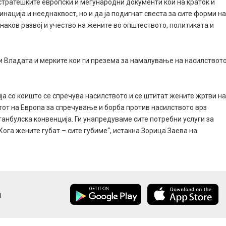
 стратешките европски и меѓународни документи кои на краток и
нација и нееднаквост, но и да ја подигнат свеста за сите форми н
наков развој и учество на жените во општеството, политиката и
и Владата и мерките кои ги презема за намалување на насилствот
а со коишто се спречува насилството и се штитат жените жртви н
тот на Европа за спречување и борба против насилството врз
анбулска конвенција. Ги унапредуваме сите потребни услуги за
ога жените губат – сите губиме“, истакна Зорица Заева на
а