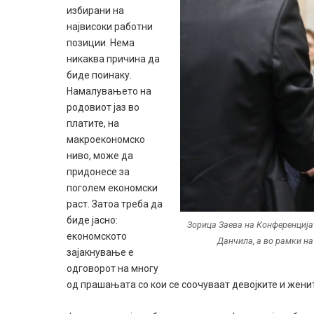
избирани на
највисоки работни
позиции. Нема
никаква причина да
биде поинаку.
Намалувањето на
родовиот јаз во
платите, на
макроекономско
ниво, може да
придонесе за
поголем економски
раст. Затоа треба да
биде јасно:
Зорица Заева на Конференција
економското
Данчила, а во рамки на
зајакнување е
одговорот на многу
од прашањата со кои се соочуваат девојките и женит