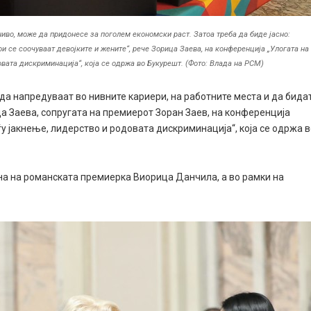
иво, може да придонесе за поголем економски раст. Затоа треба да биде јасно:
 се соочуваат девојките и жените“, рече Зорица Заева, на конференција „Улогата на
овата дискриминација“, која се одржа во Букурешт. (Фото: Влада на РСМ)
да напредуваат во нивните кариери, на работните места и да бида
ца Заева, сопругата на премиерот Зоран Заев, на конференција
у јакнење, лидерство и родовата дискриминација“, која се одржа 
на на романската премиерка Виорица Данчила, а во рамки на