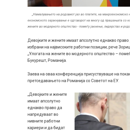
„Намалувањето на родовиот јаз во платите, на макроекономско н
економското зајакнување е одговорот на многу од прашањата со кои
жените во модерното општество - помеѓу јакнење, лидерство и род
Девојките и жените имаат апсолутно еднакво право 
избрани на највисоките работни позиции, рече Зoри
„Улогата на жените во модерното општество – помеѓ
Букурешт, Романија.
Заева на оваа конференција присуствуваше на пока
претседавањето на Романија со Советот на ЕУ.
„Девојките и жените
имаат апсолутно
еднакво право да
напредуваат во
нивните работни
кариери и да бидат