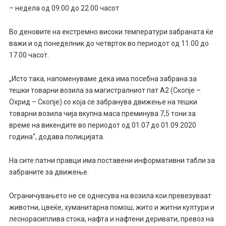
– недела од 09.00 до 22.00 часот
Во деновите на екстремно високи температури забраната ќе
важи и од понеделник до четврток во периодот од 11.00 до
17.00 часот.
„Исто така, напоменуваме дека има посебна забрана за
тешки товарни возила за магистралниот пат А2 (Скопје –
Охрид – Скопје) со која се забранува движење на тешки
товарни возила чија вкупна маса преминува 7,5 тони за
време на викендите во периодот од 01.07 до 01.09.2020
година“, додава полицијата.
На сите патни правци има поставени информативни табли за
забраните за движење.
Ограничувањето не се однесува на возила кои превезуваат
животни, цвеќе, хуманитарна помош, жито и житни култури и
леснорасиплива стока, нафта и нафтени деривати, превоз на