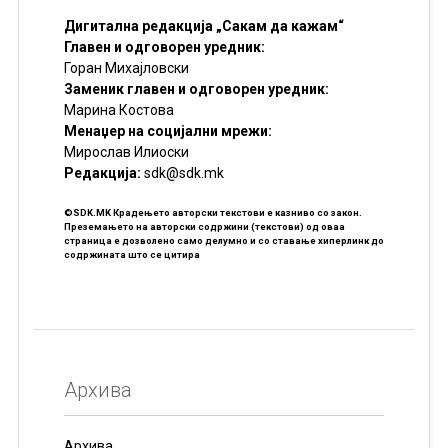
Дигитална редакција „Сакам да кажам“
Главен и одговорен уредник:
Горан Михајловски
Заменик главен и одговорен уредник:
Марина Костова
Менаџер на социјални мрежи:
Мирослав Илиоски
Редакцијa:
sdk@sdk.mk
©SDK.MK Крадењето авторски текстови е казниво со закон.
Преземањето на авторски содржини (текстови) од оваа
страница е дозволено само делумно и со ставање хиперлинк до
содржината што се цитира
Архива
Архива