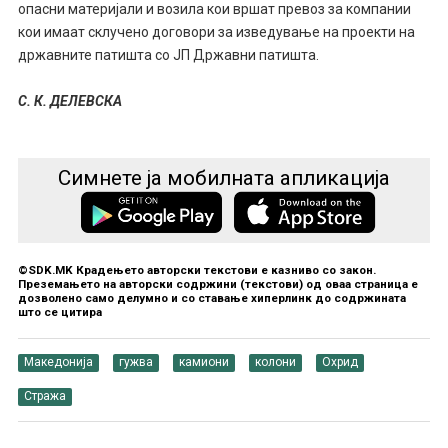
опасни материјали и возила кои вршат превоз за компании
кои имаат склучено договори за изведување на проекти на
државните патишта со ЈП Државни патишта.
С. К. ДЕЛЕВСКА
Симнете ја мобилната апликација
©SDK.MK Крадењето авторски текстови е казниво со закон.
Преземањето на авторски содржини (текстови) од оваа страница е
дозволено само делумно и со ставање хиперлинк до содржината
што се цитира
Македонија
гужва
камиони
колони
Охрид
Стража