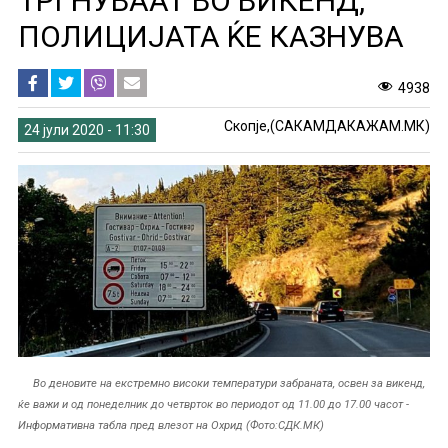
ТРГНУВААТ ВО ВИКЕНД,
ПОЛИЦИЈАТА ЌЕ КАЗНУВА
4938
Скопје,(САКАМДАКАЖАМ.МК)
24 јули 2020 - 11:30
Во деновите на екстремно високи температури забраната, освен за викенд,
ќе важи и од понеделник до четврток во периодот од 11.00 до 17.00 часот -
Информативна табла пред влезот на Охрид (Фото:СДК.МК)