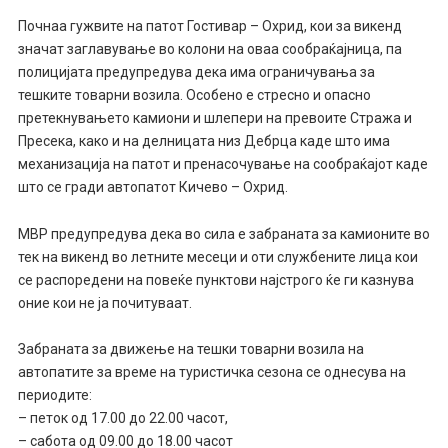
Почнаа гужвите на патот Гостивар – Охрид, кои за викенд
значат заглавување во колони на оваа сообраќајница, па
полицијата предупредува дека има ограничувања за
тешките товарни возила. Особено е стресно и опасно
претекнувањето камиони и шлепери на превоите Стража и
Пресека, како и на делницата низ Дебрца каде што има
механизација на патот и пренасочување на сообраќајот каде
што се гради автопатот Кичево – Охрид.
МВР предупредува дека во сила е забраната за камионите во
тек на викенд во летните месеци и оти службените лица кои
се распоредени на повеќе пунктови најстрого ќе ги казнува
оние кои не ја почитуваат.
Забраната за движење на тешки товарни возила на
автопатите за време на туристичка сезона се однесува на
периодите:
– петок од 17.00 до 22.00 часот,
– сабота од 09.00 до 18.00 часот