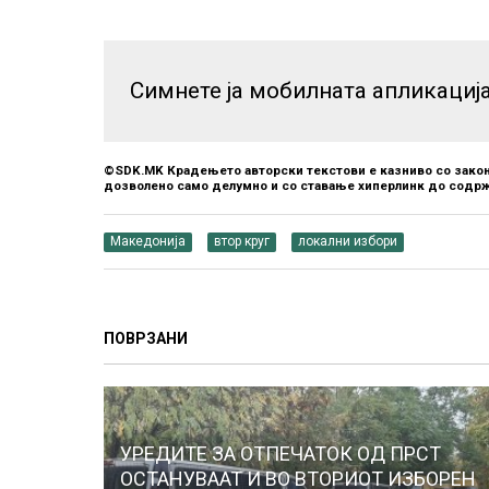
Симнете ја мобилната апликациј
©SDK.MK Крадењето авторски текстови е казниво со закон
дозволено само делумно и со ставање хиперлинк до содрж
Македонија
втор круг
локални избори
ПОВРЗАНИ
УРЕДИТЕ ЗА ОТПЕЧАТОК ОД ПРСТ
ОСТАНУВААТ И ВО ВТОРИОТ ИЗБОРЕН