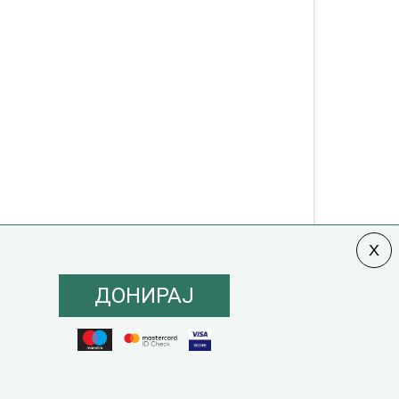
ДОНИРАЈ
олитика на инклузија
|
Кодекс на однесување