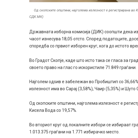
Од скопските општини, најголема излезност е регистрирана во Ка
СДК.МК)
Државната изборна комисија (ДИК) соопшти дека изл
часот изнесува 18,05 отсто. Според податоците, дос
споредба со првиот изборен круг, кога до истото вре
Во Градот Скопје, каде што исто така се гласа за гр
своето право на глас го искористиле 71.849 граѓани.
Најголем одѕив е забележан во Пробиштип со 36,66%,
излезност има во Сарај (3,58%), Чаир (5,35%) и Шуто 
Од скопските општини, најголема излезност е регист
Кисела Вода со 19,57%.
Во вториот круг од локалните избори се избираат гр
1.013.375 граѓани на 1.771 избирачко место.