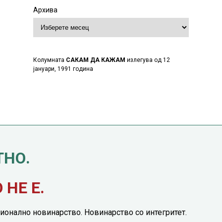
Архива
Колумната
САКАМ ДА КАЖАМ
излегува од 12
јануари, 1991 година
ТНО.
НЕ Е.
ионално новинарство. Новинарство со интегритет.
етинг понуда
|
Понуда за политичко рекламирање
|
Политика на приватност
|
П