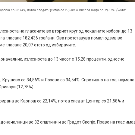
рпош со 22,14%, потоа следат Центар со 21,58% и Кисела Вода со 19,57%. (Фото:
езноста на гласачите во вториот круг од локалните избори до 13
ега гласале 182.436 граѓани. Ова претставува помал одѕив во
ме гласале 20,07 отсто од избирачите.
адоначалник, излезноста до 13 часот е 15,28 проценти, односно
 Крушево со 34,86% и Лозово со 34,54%. Спротивно на тоа, најмала
Оризари (12,78%).
рирана во Карпош со 22,14%, потоа следат Центар со 21,58% и
адоначалници во 32 општини и во Градот Скопје. Право на глас има