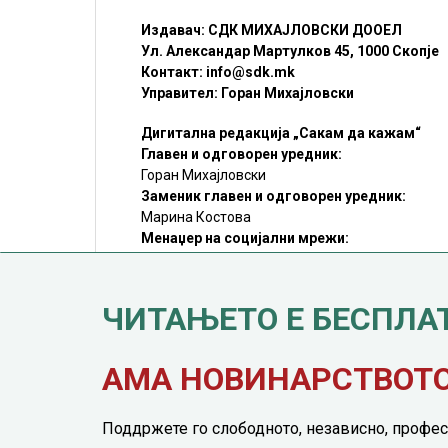
Издавач: СДК МИХАЈЛОВСКИ ДООЕЛ
Ул. Александар Мартулков 45, 1000 Скопје
Контакт:
info@sdk.mk
Управител: Горан Михајловски
Дигитална редакција „Сакам да кажам“
Главен и одговорен уредник:
Горан Михајловски
Заменик главен и одговорен уредник:
Марина Костова
Менаџер на социјални мрежи:
Мирослав Илиоски
Редакцијa:
sdk@sdk.mk
ЧИТАЊЕТО Е БЕСПЛА
©SDK.MK Крадењето авторски текстови е казниво со закон.
Преземањето на авторски содржини (текстови) од оваа
страница е дозволено само делумно и со ставање хиперлинк
до содржината што се цитира
АМА НОВИНАРСТВОТО 
Поддржете го слободното, независно, профес
© 2016 - 2026 Сакам Да Кажам. Сите права задржани |
Марк