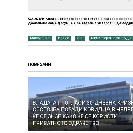
©SDK.MK Крадењето авторски текстови е казниво со закон
дозволено само делумно и со ставање хиперлинк до содрж
Македонија
Влада
ден
Министерство за труд и
ПОВРЗАНИ
ВЛАДАТА ПРОГЛАСИ 30-ДНЕВНА КРИЗ
СОСТОЈБА ПОРАДИ КОВИД-19, В НЕДЕ
ЌЕ СЕ ЗНАЕ КАКО ЌЕ СЕ КОРИСТИ
ПРИВАТНОТО ЗДРАВСТВО