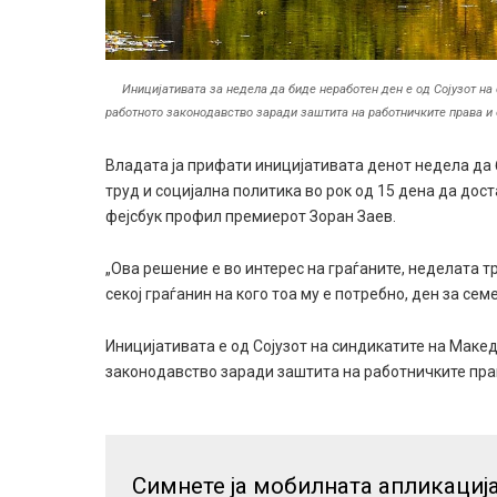
Иницијативата за недела да биде неработен ден е од Сојузот н
работното законодавство заради заштита на работничките права и 
Владата ја прифати иницијативата денот недела да 
труд и социјална политика во рок од 15 дена да до
фејсбук профил премиерот Зоран Заев.
„Ова решение е во интерес на граѓаните, неделата т
секој граѓанин на кого тоа му е потребно, ден за семе
Иницијативата е од Сојузот на синдикатите на Маке
законодавство заради заштита на работничките пра
Симнете ја мобилната апликациј