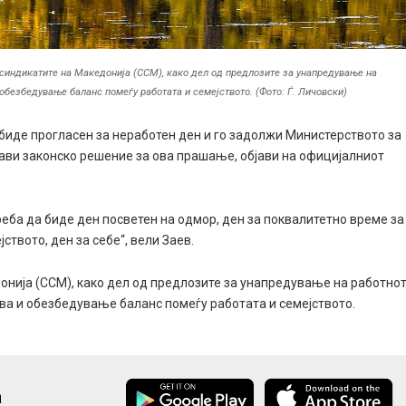
а синдикатите на Македонија (ССМ), како дел од предлозите за унапредување на
обезбедување баланс помеѓу работата и семејството. (Фото: Ѓ. Личовски)
биде прогласен за неработен ден и го задолжи Министерството за
стави законско решение за ова прашање, објави на официјалниот
реба да биде ден посветен на одмор, ден за поквалитетно време за
јството, ден за себе“, вели Заев.
донија (ССМ), како дел од предлозите за унапредување на работно
ва и обезбедување баланс помеѓу работата и семејството.
а