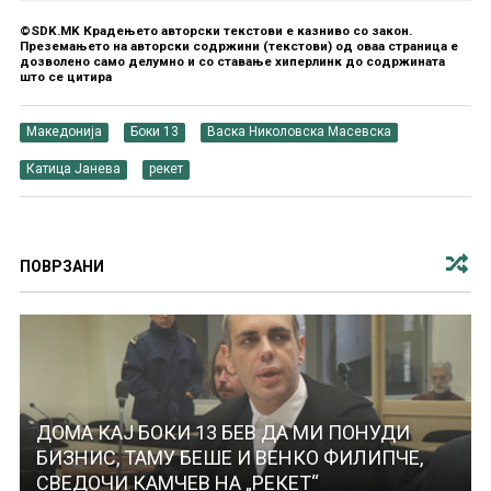
©SDK.MK Крадењето авторски текстови е казниво со закон.
Преземањето на авторски содржини (текстови) од оваа страница е
дозволено само делумно и со ставање хиперлинк до содржината
што се цитира
Македонија
Боки 13
Васка Николовска Масевска
Катица Јанева
рекет
ПОВРЗАНИ
ДОМА КАЈ БОКИ 13 БЕВ ДА МИ ПОНУДИ
БИЗНИС, ТАМУ БЕШЕ И ВЕНКО ФИЛИПЧЕ,
СВЕДОЧИ КАМЧЕВ НА „РЕКЕТ“