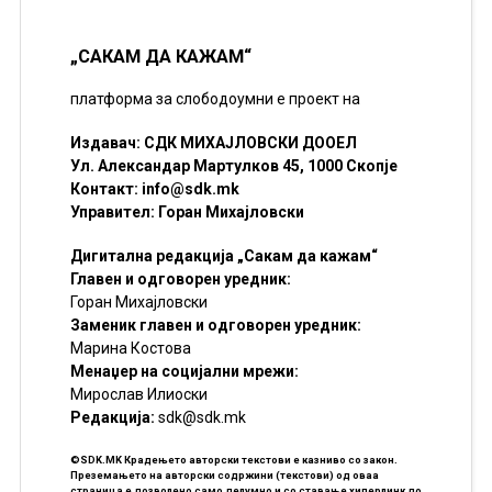
„САКАМ ДА КАЖАМ“
платформа за слободоумни е проект на
Издавач: СДК МИХАЈЛОВСКИ ДООЕЛ
Ул. Александар Мартулков 45, 1000 Скопје
Контакт:
info@sdk.mk
Управител: Горан Михајловски
Дигитална редакција „Сакам да кажам“
Главен и одговорен уредник:
Горан Михајловски
Заменик главен и одговорен уредник:
Марина Костова
Менаџер на социјални мрежи:
Мирослав Илиоски
Редакцијa:
sdk@sdk.mk
©SDK.MK Крадењето авторски текстови е казниво со закон.
Преземањето на авторски содржини (текстови) од оваа
страница е дозволено само делумно и со ставање хиперлинк до