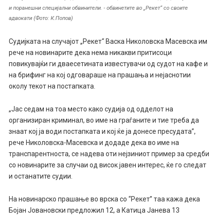
и поранешни специјални обвинители. - обвинетите во „Рекет“ со своите
адвокати (Фото: К.Попов)
Судијката на случајот „Рекет“ Васка Николовска Масевска им
рече на новинарите дека нема никакви притисоци
повикувајќи ги дваесетината известувачи од судот на кафе и
на брифинг на кој одговараше на прашања и нејаснотии
околу текот на постапката.
„Јас седам на тоа место како судија од одделот на
организиран криминал, во име на граѓаните и тие треба да
знаат кој ја води постапката и кој ќе ја донесе пресудата”,
рече Николовска-Масевска и додаде дека во име на
транспарентноста, се надева оти нејзиниот пример за средби
со новинарите за случаи од висок јавен интерес, ќе го следат
и останатите судии.
На новинарско прашање во врска со “Рекет” таа кажа дека
Бојан Јовановски предложил 12, а Катица Јанева 13