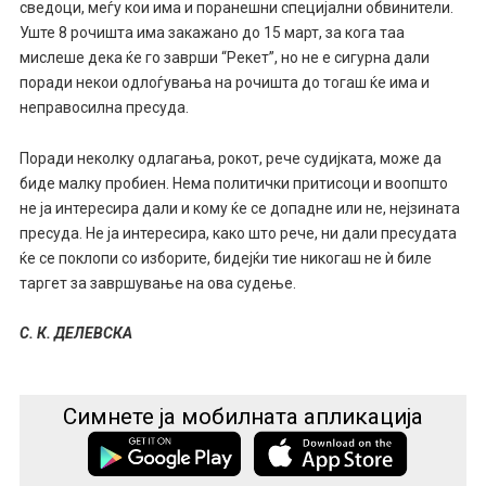
сведоци, меѓу кои има и поранешни специјални обвинители.
Уште 8 рочишта има закажано до 15 март, за кога таа
мислеше дека ќе го заврши “Рекет”, но не е сигурна дали
поради некои одлоѓувања на рочишта до тогаш ќе има и
неправосилна пресуда.
Поради неколку одлагања, рокот, рече судијката, може да
биде малку пробиен. Нема политички притисоци и воопшто
не ја интересира дали и кому ќе се допадне или не, нејзината
пресуда. Не ја интересира, како што рече, ни дали пресудата
ќе се поклопи со изборите, бидејќи тие никогаш не ѝ биле
таргет за завршување на ова судење.
С. К. ДЕЛЕВСКА
Симнете ја мобилната апликација