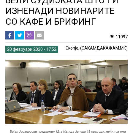
ВЕЛИ СУДИЈКАТА ШТО ГИ
ИЗНЕНАДИ НОВИНАРИТЕ
СО КАФЕ И БРИФИНГ
11097
Скопје, (САКАМДАКАЖАМ.МК)
20 февруари 2020 - 17:52
Бојан Јовановски предложил 12, а Катица Јанева 13 сведоци, меѓу кои има