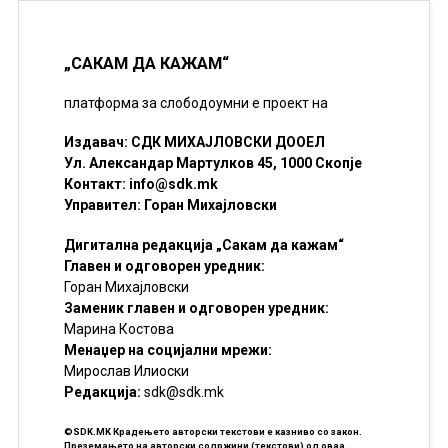
„САКАМ ДА КАЖАМ“
платформа за слободоумни е проект на
Издавач: СДК МИХАЈЛОВСКИ ДООЕЛ
Ул. Александар Мартулков 45, 1000 Скопје
Контакт:
info@sdk.mk
Управител: Горан Михајловски
Дигитална редакција „Сакам да кажам“
Главен и одговорен уредник:
Горан Михајловски
Заменик главен и одговорен уредник:
Марина Костова
Менаџер на социјални мрежи:
Мирослав Илиоски
Редакцијa:
sdk@sdk.mk
©SDK.MK Крадењето авторски текстови е казниво со закон.
Преземањето на авторски содржини (текстови) од оваа