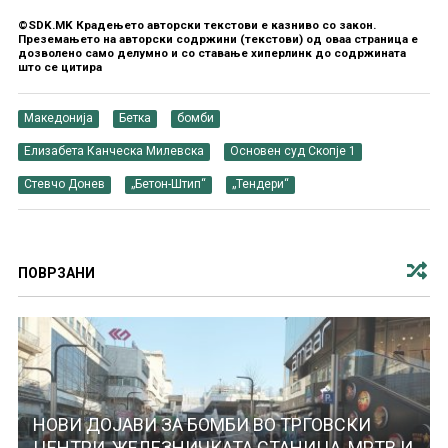
©SDK.MK Крадењето авторски текстови е казниво со закон.
Преземањето на авторски содржини (текстови) од оваа страница е
дозволено само делумно и со ставање хиперлинк до содржината
што се цитира
Македонија
Бетка
бомби
Елизабета Канческа Милевска
Основен суд Скопје 1
Стевчо Донев
„Бетон-Штип“
„Тендери“
ПОВРЗАНИ
НОВИ ДОЈАВИ ЗА БОМБИ ВО ТРГОВСКИ
ЦЕНТРИ, ЖЕЛЕЗНИЧКАТА СТАНИЦА, МРТВ И