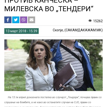
ПРОТИВ КАНЧЕСКА –
МИЛЕВСКА ВО „ТЕНДЕРИ“
15262
Скопје, (САКАМДАКАЖАМ.МК)
13 март 2018 - 15:39
На 13.ти април доказната постапка во случајот „Тендери“, почнува првин со
слушање на бомбите, а не како во останатите случаи на СЈО, првин со