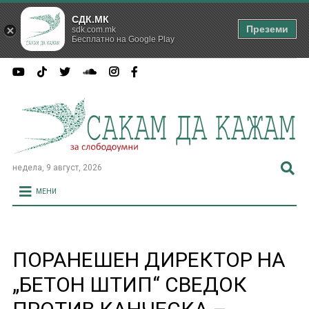
СДК.МК
Преземи
sdk.com.mk
Бесплатно на Google Play
недела, 9 август, 2026
МЕНИ
ПОРАНЕШЕН ДИРЕКТОР НА
„БЕТОН ШТИП“ СВЕДОК