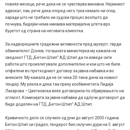
повеќе месеци, рече дека не се чувствува виновна. Нејзиниот
адвокат, пак, рече дека според него тука немало ни спор,
заради што не требало ни судски процес воопшто да
почнува, бидејќи нема никаква материјална штета врз
буџетот од страна на неговата клиентка.
За надворешните градежни активности пред музејот, тврди
обвинителот Донев, тогашната министерка му кажала на
сведокот ГТД „Бетон Штип“ АД Штип да ги изведе сите
работи што произлегувале дополнително и кои што не биле
опфатени во претходниот договор за јавна набавка и во
анексите. Му кажала да не се чека 20-тина дена за новиот
тендер. Му рекла и дека таа преку кообвинетата Лидија
Лазарова – Цветковска веќе договорила по објавувањето на
огласот, Комисијата за јавни набавки да одлучи договорот да
биде доделен на ГТД „Бетон Штип“ АД Штип.
Кривичното дело се случило од јуни до август 2005 година.
Бетон Штип си градел, тендерот бил склучен дури на 5. август