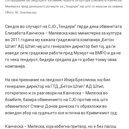
сослушување на сведоците.-Ексминистерката за култура Елизабета Канческа-
Милевска пред денешното рочиште за „Тендери“ кај што се изјасни за невина
(Фото: М. Златевска)
Сведок во случајот на СЈО „Тендери“ тврди дека обвинетата
Елизабета Канческа – Милевска како министерка за култура
во 2011 година му кажала градежната компанија „Бетон
Штип“ АД Штип чиј што генерален директор бил тој, да ги
изведе сите градежни работи пред Музејот на ВМРО и да не
го чека тендерот, бидејќи средила да го добие токму оваа
компанија.
На ова признание на сведокот Илија Бреслиски, кој бил
генерален директор на ГТД „Бетон Штип“ АД Штип,
поткрепено и со разговори на Канческа – Милеска во
бомбите, базира обвинението на СЈО против неа, што
обвинителот Стевчо Донев денеска го образложи во
воведен збор на судењето кое и почна во Кривичниот суд.
Канческа – Милеска, која избегна притвор, но е без пасош