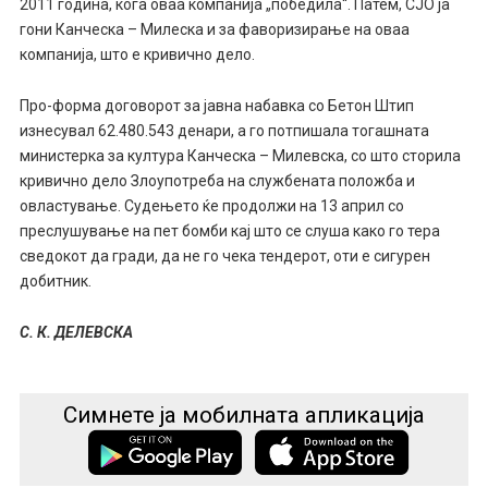
2011 година, кога оваа компанија „победила“. Патем, СЈО ја
гони Канческа – Милеска и за фаворизирање на оваа
компанија, што е кривично дело.
Про-форма договорот за јавна набавка со Бетон Штип
изнесувал 62.480.543 денари, а го потпишала тогашната
министерка за култура Канческа – Милевска, со што сторила
кривично дело Злоупотреба на службената положба и
овластување. Судењето ќе продолжи на 13 април со
преслушување на пет бомби кај што се слуша како го тера
сведокот да гради, да не го чека тендерот, оти е сигурен
добитник.
С. К. ДЕЛЕВСКА
Симнете ја мобилната апликација