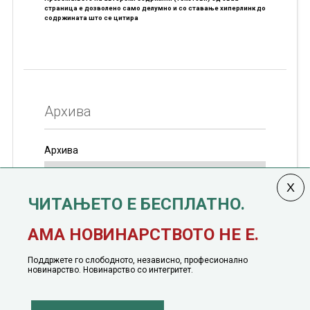
страница е дозволено само делумно и со ставање хиперлинк до
содржината што се цитира
Архива
Архива
ЧИТАЊЕТО Е БЕСПЛАТНО.
Колумната
САКАМ ДА КАЖАМ
излегува од 12
АМА НОВИНАРСТВОТО НЕ Е.
јануари, 1991 година
Поддржете го слободното, независно, професионално
новинарство. Новинарство со интегритет.