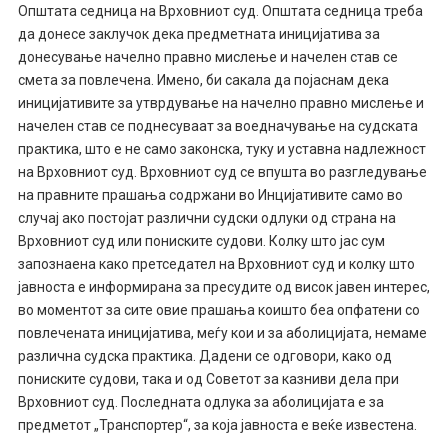
Општата седница на Врховниот суд. Општата седница треба
да донесе заклучок дека предметната иницијатива за
донесување начелно правно мислење и начелен став се
смета за повлечена. Имено, би сакала да појаснам дека
иницијативите за утврдување на начелно правно мислење и
начелен став се поднесуваат за воедначување на судската
практика, што е не само законска, туку и уставна надлежност
на Врховниот суд. Врховниот суд се впушта во разгледување
на правните прашања содржани во Инцијативите само во
случај ако постојат различни судски одлуки од страна на
Врховниот суд или пониските судови. Колку што јас сум
запознаена како претседател на Врховниот суд и колку што
јавноста е информирана за пресудите од висок јавен интерес,
во моментот за сите овие прашања коишто беа опфатени со
повлечената иницијатива, меѓу кои и за аболицијата, немаме
различна судска практика. Дадени се одговори, како од
пониските судови, така и од Советот за казниви дела при
Врховниот суд. Последната одлука за аболицијата е за
предметот „Транспортер“, за која јавноста е веќе известена.