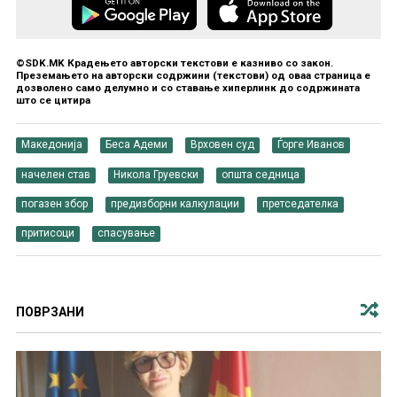
©SDK.MK Крадењето авторски текстови е казниво со закон.
Преземањето на авторски содржини (текстови) од оваа страница е
дозволено само делумно и со ставање хиперлинк до содржината
што се цитира
Македонија
Беса Адеми
Врховен суд
Ѓорге Иванов
начелен став
Никола Груевски
општа седница
погазен збор
предизборни калкулации
претседателка
притисоци
спасување
ПОВРЗАНИ