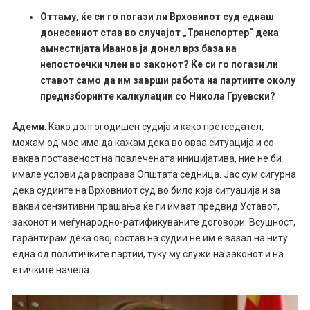
Оттаму, ќе си го погази ли Врховниот суд еднаш
донесениот став во случајот „Транспортер“ дека
амнестијата Иванов ја донел врз база на
непостоечки член во законот? Ќе си го погази ли
ставот само да им заврши работа на партиите околу
предизборните калкулации со Никола Груевски?
Адеми
: Како долгогодишен судија и како претседател,
можам од мое име да кажам дека во оваа ситуација и со
ваква поставеност на повлечената иницијатива, ние не би
имале услови да расправа Општата седница. Јас сум сигурна
дека судиите на Врховниот суд во било која ситуација и за
вакви сензитивни прашања ќе ги имаат предвид Уставот,
законот и меѓународно-ратификуваните договори. Всушност,
гарантирам дека овој состав на судии не им е вазал на ниту
една од политичките партии, туку му служи на законот и на
етичките начела.