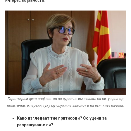
интерес во јавноста.
Гарантирам дека овој состав на судии не им е вазал на ниту една од
политичките партии, туку му служи на законот и на етичките начела.
Како изгледаат тие притисоци? Со уцени за
разрешување ли?