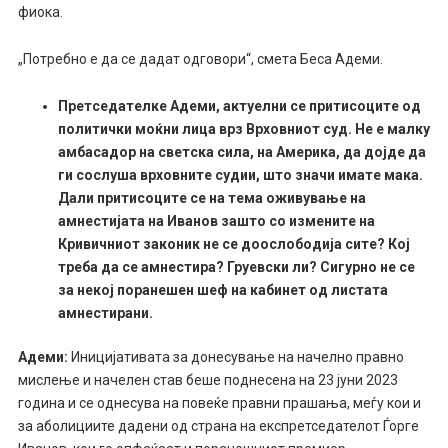
фиока.
„Потребно е да се дадат одговори“, смета Беса Адеми.
Претседателке Адеми, актуелни се притисоците од
политички моќни лица врз Врховниот суд. Не е малку
амбасадор на светска сила, на Америка, да дојде да
ги сослуша врховните судии, што значи имате мака.
Дали притисоците се на тема оживување на
амнестијата на Иванов зашто со измените на
Кривичниот законик не се доослободија сите? Кој
треба да се амнестира? Груевски ли? Сигурно не се
за некој поранешен шеф на кабинет од листата
амнестирани.
Адеми:
Иницијативата за донесување на начелно правно
мислење и начелен став беше поднесена на 23 јуни 2023
година и се однесува на повеќе правни прашања, меѓу кои и
за аболициите дадени од страна на експретседателот Ѓорге