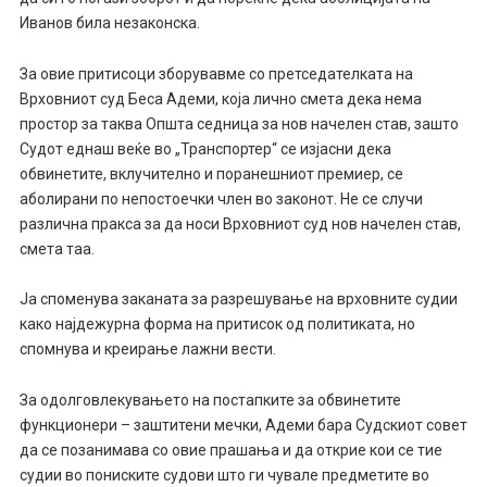
Иванов била незаконска.
За овие притисоци зборувавме со претседателката на
Врховниот суд Беса Адеми, која лично смета дека нема
простор за таква Општа седница за нов начелен став, зашто
Судот еднаш веќе во „Транспортер“ се изјасни дека
обвинетите, вклучително и поранешниот премиер, се
аболирани по непостоечки член во законот. Не се случи
различна пракса за да носи Врховниот суд нов начелен став,
смета таа.
Ја споменува заканата за разрешување на врховните судии
како најдежурна форма на притисок од политиката, но
спомнува и креирање лажни вести.
За одолговлекувањето на постапките за обвинетите
функционери – заштитени мечки, Адеми бара Судскиот совет
да се позанимава со овие прашања и да открие кои се тие
судии во пониските судови што ги чувале предметите во