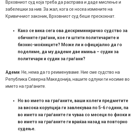
Врховниот суд која треба да расправа и даде мислење и
забелешки за нив. За жал, кога се носеа измените на
Кривичниот законик, Врховниот суд беше прескокнат.
Како се вика сега ова дискриминирачко судство за
обичните граѓани, кое ги штити политичарите и
бизнис-моќниците? Може ли и официјално да го
поделиме, да му дадеме две имиња – судии за
политичари и судии за граѓани?
Адеми
: Не, нема да го реименуваме. Ние сме судство на
Република Северна Македонија, нашите одлуки ги носиме во
името на граѓаните.
Но во името на граѓаните, ваши колеги предметите
за висока корупција ги завлекуваа по 5-6 години, па
во името на граѓаните ги чуваа со месеци по фиоки и
во името на граѓаните ги враќаа назад на повторно
судење.