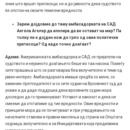
оние што вршат притисоци, но и до јавноста дека судството
ќе опстои на своите темелни вредности.
Зарем дојдовме до таму амбасадорката на САД
Ангела Агелер да апелира да ве остават на мир? Па
толку ли е дојден нож до грло од овие политички
притисоци? Од каде точно доаѓаат?
Адеми:
Американската амбасадорка и САД се пријатели на
судството и нејзиното доаѓањето беше во таа насока. Помеѓу
сите прашања што се разговараа беа вклучително и теми од
јавен интерес. Амбасадорката имаше средба со мене, со
заменик-претседателот и со сите судии на Врховниот суд да
укаже и да даде поддршка дека врховните судии мора
доследно да го применуваат Уставот и законот и дека не
смееме да отстапиме од тие вредности. Овие вредности и
принципи мора да се почитуваат и при утврдувањето на
начелните ставови и правни мислења од страна на Општата
седница, вклучително и за Иницијативата која предизвика