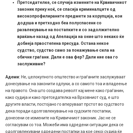
Претседателке, се случија измените на Крвивичниот
законик преку ноќ, се спасија криминалците од
високопрофилираните предмети за корупција, кои
додуша и претходно беа полуспасени со
развлекување на постапките и со задолжително
враќање назад од Апелација на оние што некако ќе
добиеја првостепена пресуда. Остана некое
судство, судство само за покажување сила на
обични граѓани. Дали е ова фер? Дали ние ова го
заслуживме?
Адеми:
Не, целокупното општество и граѓаните заслужуваат
донесување на законити одлуки, а со самото тоа и владеење
на правото. Она што создава револт кај мене како граѓанин,
како судија и како претседателка на Врховниот суд, е што
другите власти, постојано го вперуваат прстот во судството
дека поради одолговлекување на судските постапки,
донесени се измените на Кривичниот законик. Јас не се
согласувам со тоа. Можеби има одредени ситуации дека се
одолговлекувани одредени постапки за кое секој судија ќе