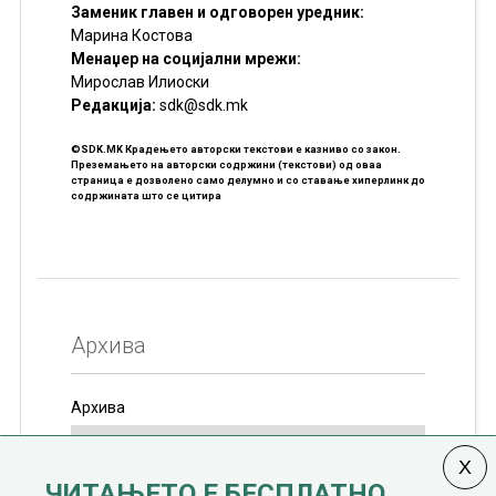
Заменик главен и одговорен уредник:
Марина Костова
Менаџер на социјални мрежи:
Мирослав Илиоски
Редакцијa:
sdk@sdk.mk
©SDK.MK Крадењето авторски текстови е казниво со закон.
Преземањето на авторски содржини (текстови) од оваа
страница е дозволено само делумно и со ставање хиперлинк до
содржината што се цитира
Архива
Архива
ЧИТАЊЕТО Е БЕСПЛАТНО.