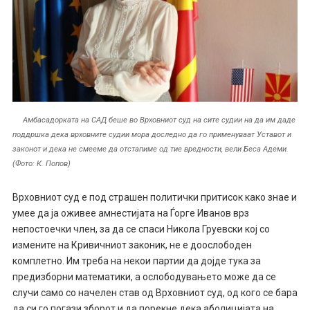
Амбасадорката на САД беше во Врховниот суд на сите судии на да им даде
поддршка дека врховните судии мора доследно да го применуваат Уставот и
законот и дека не смееме да отстапиме од тие вредности, вели Беса Адеми.
(Фото: К. Попов)
Врховниот суд е под страшен политички притисок како знае и
умее да ја оживее амнестијата на Ѓорге Иванов врз
непостоечки член, за да се спаси Никола Груевски кој со
измените на Кривичниот законик, не е доослободен
комплетно. Им треба на некои партии да дојде тука за
предизборни математики, а ослободувањето може да се
случи само со начелен став од Врховниот суд, од кого се бара
да си го погази зборот и да порекне дека аболицијата на