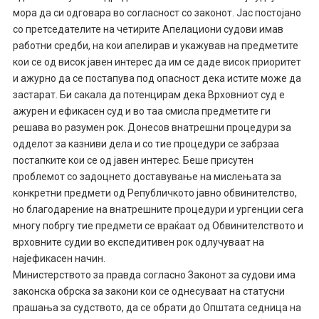
мора да си одговара во согласност со законот. Јас постојано
со претседателите на четирите Апелациони судови имав
работни средби, на кои апелирав и укажував на предметите
кои се од висок јавен интерес да им се даде висок приоритет
и ажурно да се постапува под опасност дека истите може да
застарат. Би сакала да потенцирам дека Врховниот суд е
ажурен и ефикасен суд и во таа смисла предметите ги
решава во разумен рок. Донесов внатрешни процедури за
одделот за казниви дела и со тие процедури се забрзаа
постапките кои се од јавен интерес. Беше присутен
проблемот со задоцнето доставување на мислењата за
конкретни предмети од Републичкото јавно обвинителство,
но благодарение на внатрешните процедури и ургенции сега
многу побргу тие предмети се враќаат од Обвинителството и
врховните судии во експедитивен рок одлучуваат на
најефикасен начин.
Министерството за правда согласно Законот за судови има
законска обрска за закони кои се однесуваат на статусни
прашања за судството, да се обрати до Општата седница на