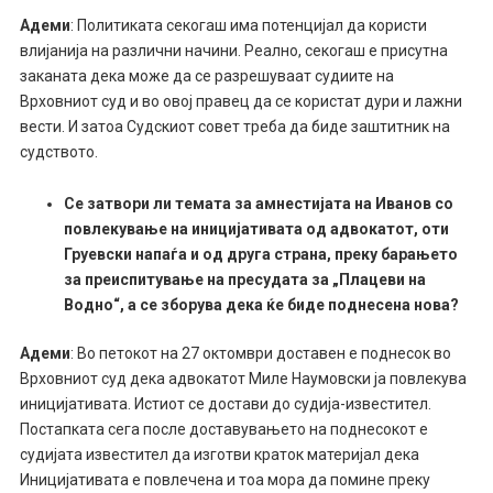
Адеми
: Политиката секогаш има потенцијал да користи
влијанија на различни начини. Реално, секогаш е присутна
заканата дека може да се разрешуваат судиите на
Врховниот суд и во овој правец да се користат дури и лажни
вести. И затоа Судскиот совет треба да биде заштитник на
судството.
Се затвори ли темата за амнестијата на Иванов со
повлекување на иницијативата од адвокатот, оти
Груевски напаѓа и од друга страна, преку барањето
за преиспитување на пресудата за „Плацеви на
Водно“, а се зборува дека ќе биде поднесена нова?
Адеми
: Во петокот на 27 октомври доставен е поднесок во
Врховниот суд дека адвокатот Миле Наумовски ја повлекува
иницијативата. Истиот се достави до судија-известител.
Постапката сега после доставувањето на поднесокот е
судијата известител да изготви краток материјал дека
Иницијативата е повлечена и тоа мора да помине преку