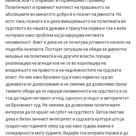
Иванов, кои го опфаќаат и поранешниот премиер.
Политичкиот и правниот контекст на прашањето за
аболициите во минатото добро ѝ е познат на јавноста. Но
исто така, познато е и дека вмешувањето на политиката во
судството во нашата држава е присутна појава и тоа е веќе
нотирано како проблем кој ја нарушува неговата
независност. Факт е дека не се почитува уставното начело на
поделба на власта. Постојат ситуации на обиди за директно
мешање на политиката и на другите власти, поради
реализација на агенди кои не се во корелација на
владеењето на правото и на надлежностите на судската
власт. Но ние како Врховен суд и како највисок суд во
државата не дозволуваме и не смееме да дозволиме преку
таквите обиди да се наруши независноста на судството и со
тоа да падне неговиот углед, односно угледот и авторитетот
на Врховниот суд. Не смееме да дозволиме политичките
интереси да се кршат на грбот на судството. Затоа сметам
дека е битен личниот интегритет и судската култура што ја
градел низ годините секој од нас како судија, важна е
солидарноста меѓу судиите, бидејќи тоа испраќа порака и до