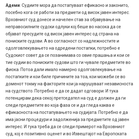
Адеми
: Судиите мора да постапуваат ефикасно и законито,
посебно кога се работи за предмети од висок јавен интерес.
Врховниот суд донесе и начелен став за објавување на
неправосилните судски одлуки кој беше во насока да се
објават пресудите од висок јавен интерес од страна на
пониските судови. А во согласност со надлежностите и
одолговлекувањето на одредени постапки, потребно е
Судскиот совет да се позанимава со овие прашања и кои се
тие судии во пониските судови што ги чувале предметите во
фиока. Потоа дали имало намерно одолговлекување на
постапките и кои биле причините за тоа, кои можеби се во
доменот токму на факторите кои ја нарушуваат независноста
на судството. Потребно е да се дадат одговори. И тука
потенцирам дека секој претседател на суд е должен да ги
следи предметите во која фаза се и да гледа каква е
ефикасноста на постапувањето на судијата. Потребно е да
има јасни процедури и задолженија за предметите од јавен
интерес. И тука треба да се следи примерот на Врховниот
суд, кој е позитивно оценет и во Извештајот на Европската