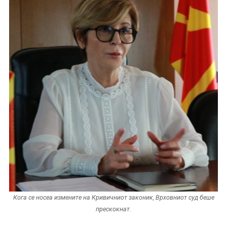
Кога се носеа измените на Кривичниот законик, Врховниот суд беше
прескокнат.