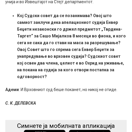
унија и во Извештајот на Стејт департментот.
Кој Судски совет да се позанимава? Овој што
самиот заклучи дека апелациониот судија Енвер
Беџети незаконски го држел предметот „Тврдина-
Таргет“ за Сашо Мијалков 8 месеци во фиока, и кого
сега не сака да го стави на маса за разрешување?
Овој Совет што го спрема сега Енвер Беџети за
унапредување во врховен судија? Судскиот совет
кој освен два члена, целиот е во Охрид на уживање,
на покана на судија за кого отвори постапка за
одговорност?
Адеми
: И Врховниот суд беше поканет, но никој не отиде.
С. К. ДЕЛЕВСКА
Симнете ја мобилната апликација