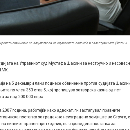
кренато обвинение за злоупотреба на службената положба и овластувањата (Фото: К.
удијата на Управниот суд Мустафа Шахини за нестручно и несовес
.МК.
ија на 5 декември лани поднесе обвинение против судијата Шахин
ата по член 353 став 5, кој пропишува затворска казна од пет
та за над 200.000 евра.
а 2007 година, работејќи како адвокат, ги застапувал правните
ставинска постапка за градежно неизградено земјиште во Струга, 
о на нивниот правен претходник, по спроведена постапка за