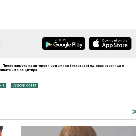
а
. Преземањето на авторски содржини (текстови) од оваа страница е
ината што се цитира
ија
Судски совет