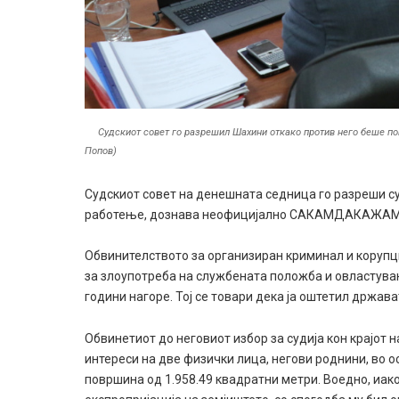
Судскиот совет го разрешил Шахини откако против него беше по
Попов)
Судскиот совет на денешната седница го разреши с
работење, дознава неофицијално САКАМДАКАЖАМ
Обвинителството за организиран криминал и корупц
за злоупотреба на службената положба и овластувањ
години нагоре. Тој се товари дека ја оштетил држава
Обвинетиот до неговиот избор за судијa кон крајот н
интереси на две физички лица, негови роднини, во о
површина од 1.958.49 квадратни метри. Воедно, иак