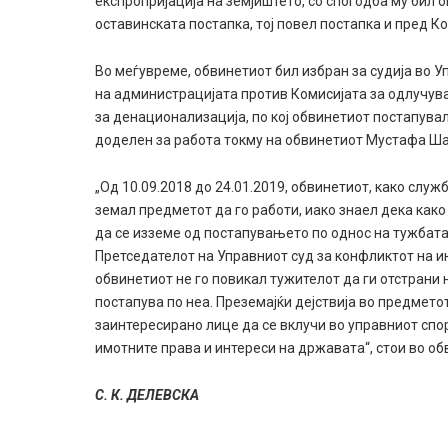
експропријација на земјиштето, со спогодба му бил
оставинската постапка, тој повел постапка и пред 
Во меѓувреме, обвинетиот бил избран за судија во 
на администрацијата против Комисијата за одлучув
за денационализација, по кој обвинетиот постапува
доделен за работа токму на обвинетиот Мустафа Ша
„Од 10.09.2018 до 24.01.2019, обвинетиот, како служ
земал предметот да го работи, иако знаел дека как
да се изземе од постапувањето по однос на тужбата. 
Претседателот на Управниот суд за конфликтот на и
обвинетиот не го повикал тужителот да ги отстрани 
постапува по неа. Преземајќи дејствија во предме
заинтересирано лице да се вклучи во управниот спо
имотните права и интереси на државата“, стои во об
С. К. ДЕЛЕВСКА