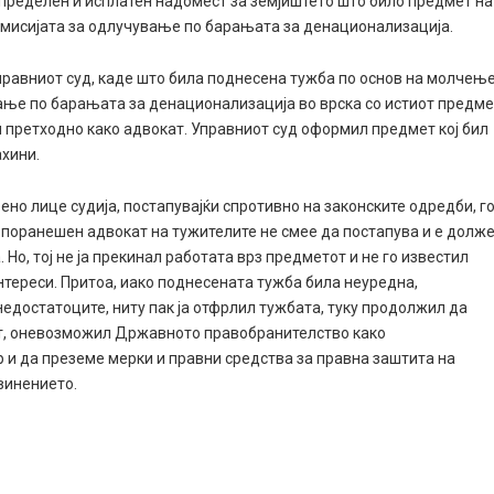
 определен и исплатен надомест за земјиштето што било предмет на
Комисијата за одлучување по барањата за денационализација.
Управниот суд, каде што била поднесена тужба по основ на молчењ
ање по барањата за денационализација во врска со истиот предм
л претходно како адвокат. Управниот суд оформил предмет кој бил
хини.
бено лице судија, постапувајќи спротивно на законските одредби, г
о поранешен адвокат на тужителите не смее да постапува и е долж
Но, тој не ја прекинал работата врз предметот и не го известил
нтереси. Притоа, иако поднесената тужба била неуредна,
недостатоците, ниту пак ја отфрлил тужбата, туку продолжил да
тот, оневозможил Државното правобранителство како
р и да преземе мерки и правни средства за правна заштита на
винението.