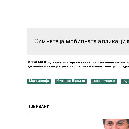
Симнете ја мобилната апликациј
©SDK.MK Крадењето авторски текстови е казниво со закон
дозволено само делумно и со ставање хиперлинк до содрж
Македонија
Мустафа Шахини
разрешување
суд
ПОВРЗАНИ