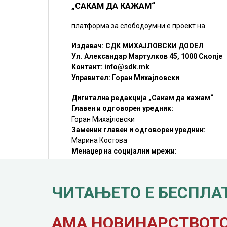
„САКАМ ДА КАЖАМ“
платформа за слободоумни е проект на
Издавач: СДК МИХАЈЛОВСКИ ДООЕЛ
Ул. Александар Мартулков 45, 1000 Скопје
Контакт:
info@sdk.mk
Управител: Горан Михајловски
Дигитална редакција „Сакам да кажам“
Главен и одговорен уредник:
Горан Михајловски
Заменик главен и одговорен уредник:
Марина Костова
Менаџер на социјални мрежи:
Мирослав Илиоски
Редакцијa:
sdk@sdk.mk
ЧИТАЊЕТО Е БЕСПЛА
©SDK.MK Крадењето авторски текстови е казниво со закон.
Преземањето на авторски содржини (текстови) од оваа
страница е дозволено само делумно и со ставање хиперлинк
до содржината што се цитира
АМА НОВИНАРСТВОТО 