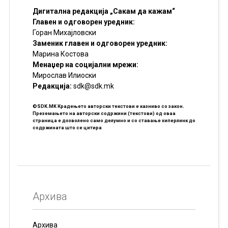
Дигитална редакција „Сакам да кажам“
Главен и одговорен уредник:
Горан Михајловски
Заменик главен и одговорен уредник:
Марина Костова
Менаџер на социјални мрежи:
Мирослав Илиоски
Редакцијa:
sdk@sdk.mk
©SDK.MK Крадењето авторски текстови е казниво со закон.
Преземањето на авторски содржини (текстови) од оваа
страница е дозволено само делумно и со ставање хиперлинк до
содржината што се цитира
Архива
Архива