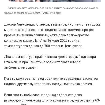
Според наодите, најголем дел од загинатите починале од насилна смрт со
труење со јаглерод моноксид. (Фото: СДК.МК)
Доктор Александар Станков, вештак од Институтот за судска
медицина во денешното сведочење во големиот процес
против 35- темина обвинети, кажа дека во пожарот во
кочанското диско „Пулс” на 16 март 2025 година
температурата дошла до 700 степени Целзиусови.
„Тоа е температура приближно за крематориум”, одговори
Станков на прашањето на обвинителката што се
амбиентални услови.
Кога го кажа ова, пола од родителите во судницата излегоа
надвор, другите пуштаа тешки воздишки и тивко плачеа.
Вештакот ги поби сите напади од одбраната дека
јаглеродниот моноксид што го вдишиле и од кој се отруле 63-