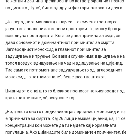
те жртви и 230-ина преживеани во катастрофалниот пожар
во диското „Пулс”, бил и од други фактори: алкохол и друго.
„Јаглеродниот моноксид е најчест токсичен отров кој се
јавува во запалени затворени простории. Тој многу брзо ја
исполнува просторијата. Кога се дава причина за смрт, се
дава основниот и доминантниот причинител за смртта.
Јаглеродниот моноксид е главниот причинител за
задушување и труење. Во вакви случаи има: вдишување на
топол воздух, вдишување на чад и вдишување на цијанид.
Тие само го потпомогнале задушувањето од јаглеродниот
моноксид, го потпомогнале”, беше јасен вештакот.
Цијанидот е оној што го блокира преносот на кислородот од
крвта во клетките, објаснуваше тој.
„Но, целото ова го предизвикал јаглеродниот моноксид и тој
е причината за смртта. Кај 26 лица немаме цијанид, кај 11 се
концентрации кои можете да ги најдете кај нормалната
популација. Ако цијанидите биле доминантен причинител, ќе