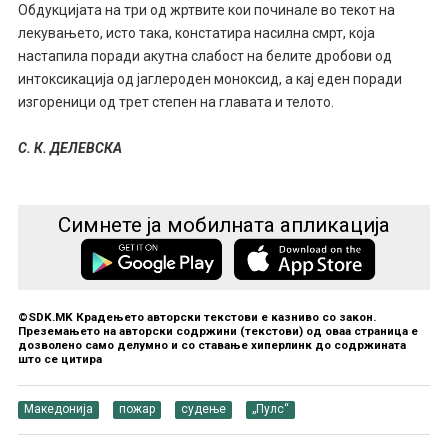
Обдукцијата на три од жртвите кои починале во текот на
лекувањето, исто така, констатира насилна смрт, која
настапила поради акутна слабост на белите дробови од
интоксикација од јаглероден моноксид, а кај еден поради
изгореници од трет степен на главата и телото.
С. К. ДЕЛЕВСКА
Симнете ја мобилната апликација
©SDK.MK Крадењето авторски текстови е казниво со закон.
Преземањето на авторски содржини (текстови) од оваа страница е
дозволено само делумно и со ставање хиперлинк до содржината
што се цитира
Македонија
пожар
судење
„Пулс“