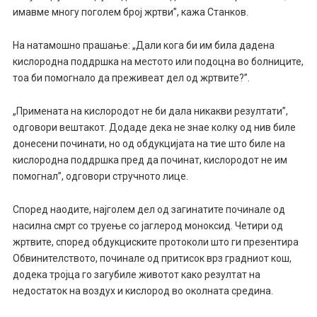
имавме многу поголем број жртви”, кажа Станков.
На натамошно прашање: „Дали кога би им била дадена
кислородна поддршка на местото или подоцна во болниците,
тоа би помогнало да преживеат дел од жртвите?”.
„Примената на кислородот не би дала никакви резултати”,
одговори вештакот. Додаде дека не знае колку од нив биле
донесени починати, но од обдукцијата на тие што биле на
кислородна поддршка пред да починат, кислородот не им
помогнал”, одговори стручното лице.
Според наодите, најголем дел од загинатите починале од
насилна смрт со труење со јаглерод моноксид. Четири од
жртвите, според обдукциските протоколи што ги презентира
Обвинителството, починале од притисок врз градниот кош,
додека тројца го загубиле животот како резултат на
недостаток на воздух и кислород во околната средина.