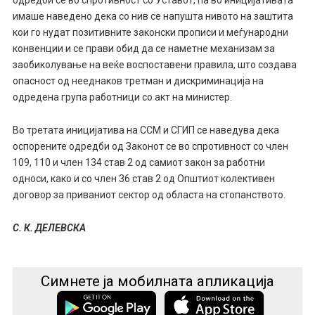
имаше наведено
дека со нив се напушта нивото на заштита
кои го нудат позитивните законски прописи и меѓународни
конвенции и се прави обид да се наметне механизам за
заобиколување на веќе воспоставени правила, што создава
опасност од нееднаков третман и дискриминација на
одредена група работници со акт на министер.
Во третата иницијатива на ССМ и СГИП се наведува дека
оспорените одредби од Законот се во спротивност со член
109, 110 и член 134 став 2 од самиот закон за работни
односи, како и со член 36 став 2 од Општиот колективен
договор за приваниот сектор од областа на стопанството.
С. К. ДЕЛЕВСКА
Симнете ја мобилната апликација