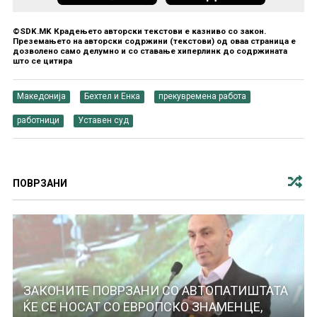
©SDK.MK Крадењето авторски текстови е казниво со закон.
Преземањето на авторски содржини (текстови) од оваа страница е
дозволено само делумно и со ставање хиперлинк до содржината
што се цитира
Македонија
Бехтел и Енка
прекувремена работа
работници
Уставен суд
ПОВРЗАНИ
ЗАКОНИТЕ ПОВРЗАНИ СО АВТОПАТИШТАТА
ЌЕ СЕ НОСАТ СО ЕВРОПСКО ЗНАМЕНЦЕ,