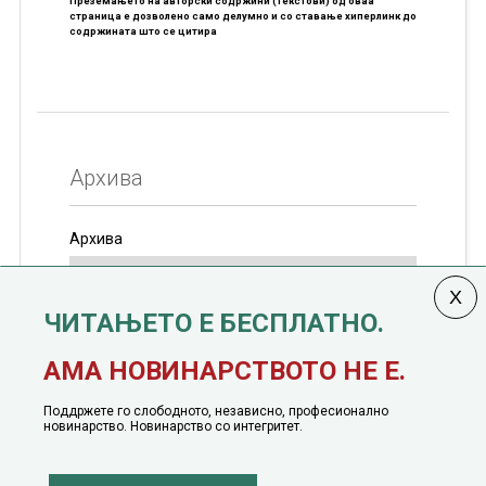
Преземањето на авторски содржини (текстови) од оваа
страница е дозволено само делумно и со ставање хиперлинк до
содржината што се цитира
Архива
Архива
ЧИТАЊЕТО Е БЕСПЛАТНО.
Колумната
САКАМ ДА КАЖАМ
излегува од 12
АМА НОВИНАРСТВОТО НЕ Е.
јануари, 1991 година
Поддржете го слободното, независно, професионално
новинарство. Новинарство со интегритет.