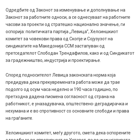
О
дредби
те
од Законот за изменување и дополнување на
Законот за работните односи, а се однесуваат на работните
часови за проекти од стратешко национално значење,
ги
оспорија: п
олитичката партија „Левица”, Хелсиншки
от
комитет за човекови права од Скопје и Сојуз
узот
на
синдикатите на Македонија ССМ застапуван од
претседателот Слободан Трендафилов,
како и од
Синдикатот
за градежништво, индустрија и проектирање.
Според подносителот Левица законската норма која
предидува дека прекувремената работа може да трае
подолго од осум часа неделно и 190 часа годишно, по
претходна дадена писмена согласност од страна на
работникот, е уназадувачка, општествено-деградирачка и
нехумана и е во спротивност со основните слободи и права
на граѓаните.
Хелсиншки
от
комитет, меѓу другото,
смета дека
оспорените
одредби се во спротивност со Уставот,
па во иницијативата