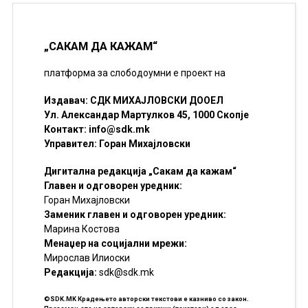
„САКАМ ДА КАЖАМ“
платформа за слободоумни е проект на
Издавач: СДК МИХАЈЛОВСКИ ДООЕЛ
Ул. Александар Мартулков 45, 1000 Скопје
Контакт:
info@sdk.mk
Управител: Горан Михајловски
Дигитална редакција „Сакам да кажам“
Главен и одговорен уредник:
Горан Михајловски
Заменик главен и одговорен уредник:
Марина Костова
Менаџер на социјални мрежи:
Мирослав Илиоски
Редакцијa:
sdk@sdk.mk
©SDK.MK Крадењето авторски текстови е казниво со закон.