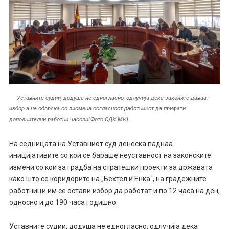
Уставните судии, додуша не едногласно, одлучија дека законите даваат
избор а не обврска со писмена согласност работникот да прифати
дополнителни работни часови(Фото:СДК.МК)
На седницата на Уставниот суд денеска паднаа
иницијативите со кои се бараше неуставност на законските
измени со кои за градба на стратешки проекти за државата
како што се коридорите на „Бехтел и Енка“, на градежните
работници им се остави избор да работат и по 12 часа на ден,
односно и до 190 часа годишно.
Уставните судии, додуша не едногласно, одлучија дека