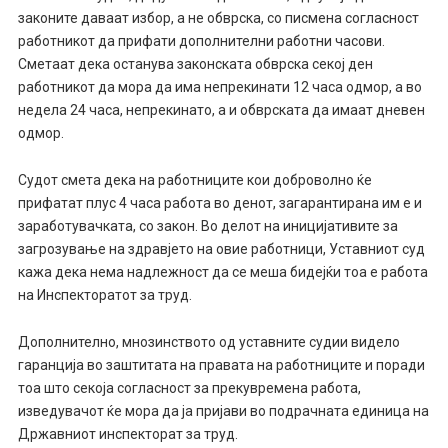
законите даваат избор, а не обврска, со писмена согласност
работникот да прифати дополнителни работни часови.
Сметаат дека останува законската обврска секој ден
работникот да мора да има непрекинати 12 часа одмор, а во
недела 24 часа, непрекинато, а и обврската да имаат дневен
одмор.
Судот смета дека на работниците кои доброволно ќе
прифатат плус 4 часа работа во денот, загарантирана им е и
заработувачката, со закон. Во делот на иницијативите за
загрозување на здравјето на овие работници, Уставниот суд
кажа дека нема надлежност да се меша бидејќи тоа е работа
на Инспекторатот за труд.
Дополнително, мнозинството од уставните судии видело
гаранција во заштитата на правата на работниците и поради
тоа што секоја согласност за прекувремена работа,
изведувачот ќе мора да ја пријави во подрачната единица на
Државниот инспекторат за труд.