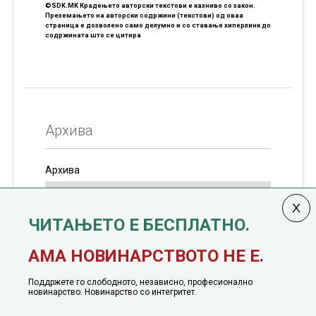
©SDK.MK Крадењето авторски текстови е казниво со закон.
Преземањето на авторски содржини (текстови) од оваа
страница е дозволено само делумно и со ставање хиперлинк до
содржината што се цитира
Архива
Архива
ЧИТАЊЕТО Е БЕСПЛАТНО.
Колумната
САКАМ ДА КАЖАМ
излегува од 12
АМА НОВИНАРСТВОТО НЕ Е.
јануари, 1991 година
Поддржете го слободното, независно, професионално
новинарство. Новинарство со интегритет.