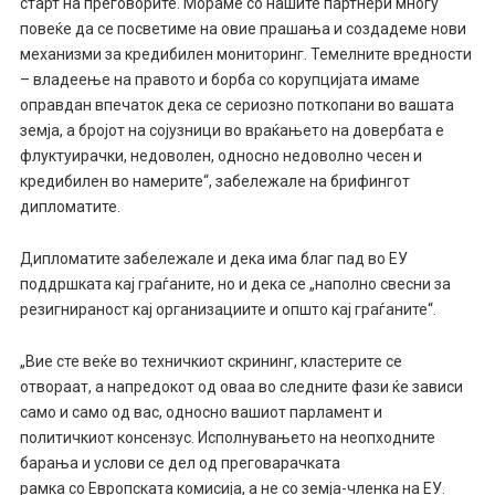
старт на преговорите. Мораме со нашите партнери многу
повеќе да се посветиме на овие прашања и создадеме нови
механизми за кредибилен мониторинг. Темелните вредности
– владеење на правото и борба со корупцијата имаме
оправдан впечаток дека се сериозно поткопани во вашата
земја, а бројот на сојузници во враќањето на довербата е
флуктуирачки, недоволен, односно недоволно чесен и
кредибилен во намерите“, забележале на брифингот
дипломатите.
Дипломатите забележале и дека има благ пад во ЕУ
поддршката кај граѓаните, но и дека се „наполно свесни за
резигнираност кај организациите и општо кај граѓаните“.
„Вие сте веќе во техничкиот скрининг, кластерите се
отвораат, а напредокот од оваа во следните фази ќе зависи
само и само од вас, односно вашиот парламент и
политичкиот консензус. Исполнувањето на неопходните
барања и услови се дел од преговарачката
рамка со Европската комисија, а не со земја-членка на ЕУ.