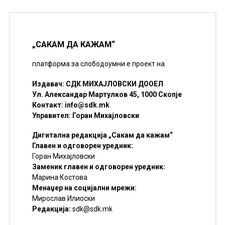
„САКАМ ДА КАЖАМ“
платформа за слободоумни е проект на
Издавач: СДК МИХАЈЛОВСКИ ДООЕЛ
Ул. Александар Мартулков 45, 1000 Скопје
Контакт:
info@sdk.mk
Управител: Горан Михајловски
Дигитална редакција „Сакам да кажам“
Главен и одговорен уредник:
Горан Михајловски
Заменик главен и одговорен уредник:
Марина Костова
Менаџер на социјални мрежи:
Мирослав Илиоски
Редакцијa:
sdk@sdk.mk