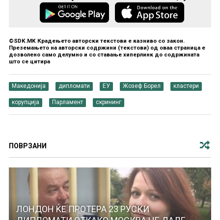
©SDK.MK Крадењето авторски текстови е казниво со закон.
Преземањето на авторски содржини (текстови) од оваа страница е
дозволено само делумно и со ставање хиперлинк до содржината
што се цитира
Македонија
дипломати
ЕУ
Жозеф Борел
кластери
корупција
Парламент
скрининг
ПОВРЗАНИ
ЛОНДОН ЌЕ ПРОТЕРА 23 РУСКИ