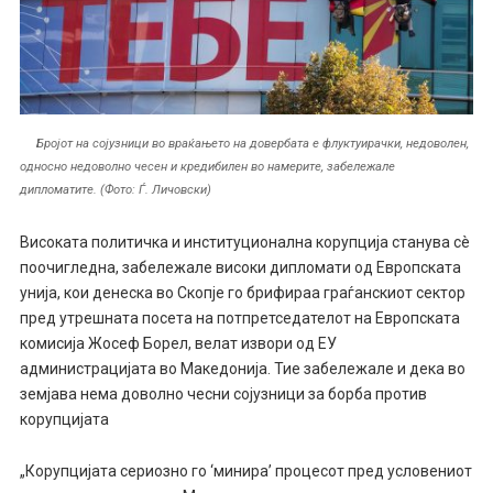
Бројот на сојузници во враќањето на довербата е флуктуирачки, недоволен,
односно недоволно чесен и кредибилен во намерите, забележале
дипломатите. (Фото: Ѓ. Личовски)
Високата политичка и институционална корупција станува сè
поочигледна, забележале високи дипломати од Европската
унија, кои денеска во Скопје го брифираа граѓанскиот сектор
пред утрешната посета на потпретседателот на Европската
комисија Жосеф Борел, велат извори од ЕУ
администрацијата во Македонија. Тие забележале и дека во
земјава нема доволно чесни сојузници за борба против
корупцијата
„Корупцијата сериозно го ‘минира’ процесот пред условениот