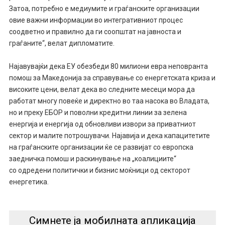
Затоа, потребно е медиумите и граѓанските организации
овие важни информации во интегративниот процес
соодветно и правилно да ги соопштат на јавноста и
граѓаните“, велат дипломатите.
Најавувајќи дека ЕУ обезбеди 80 милиони евра неповранта
помош за Македонија за справување со енергетската криза и
високите цени, велат дека во следните месеци мора да
работат многу повеќе и директно во таа насока во Владата,
но и преку ЕБОР и поволни кредитни линии за зелена
енергија и енергија од обновливи извори за приватниот
сектор и малите потрошувачи. Најавија и дека капацитетите
на граѓанските организации ќе се развијат со европска
заедничка помош и раскинување на „коалициите“
со одредени политички и бизнис моќници од секторот
енергетика.
Симнете ја мобилната апликација