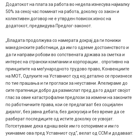
Додатокот на плата за работа во недела изнесува најмалку
50% за секој час поминат на работа, доколку со закон и
колективен договор не е утврден повисок износ на
додатокот, предвидува Предлог-законот.
„Владата продолжува со намерата докрај да ги понижи
македонските работници, да им го одземе достоинството и
да ги направи робови во сопствената држава за сметка и
интерес на странски компании и корпорации… спротивно на
принципите на меѓународното трудово право, Конвенциите
на МОТ, Одлуките на Уставниот суд кој детално се произнесе
по тие прашања и ги прогласи за неуставни. Апелираме до
сите пратеници добро да размислат пред да го дадат својот
глас за овие катастрофални предлози за измени на законите
по работничките права, кои се предлагаат без социјален
дијалог, без јавна дебата, без дискусија и без време да се
разберат последиците од истите доколку се усвојат.
Потсетуваме дека еднаш веќе им го оспоривме и им го
укинавме ова пред Уставниот суд“, велат од ССМ и додаваат: