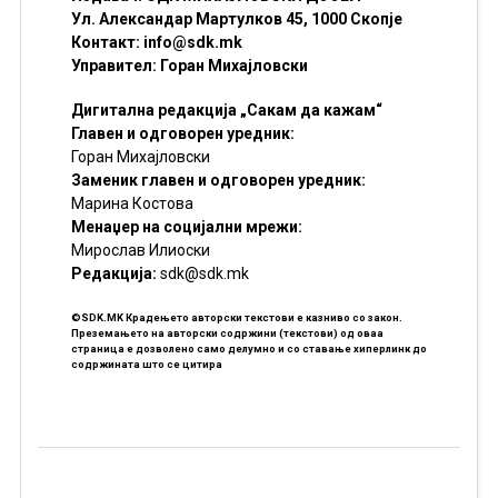
Ул. Александар Мартулков 45, 1000 Скопје
Контакт:
info@sdk.mk
Управител: Горан Михајловски
Дигитална редакција „Сакам да кажам“
Главен и одговорен уредник:
Горан Михајловски
Заменик главен и одговорен уредник:
Марина Костова
Менаџер на социјални мрежи:
Мирослав Илиоски
Редакцијa:
sdk@sdk.mk
©SDK.MK Крадењето авторски текстови е казниво со закон.
Преземањето на авторски содржини (текстови) од оваа
страница е дозволено само делумно и со ставање хиперлинк до
содржината што се цитира