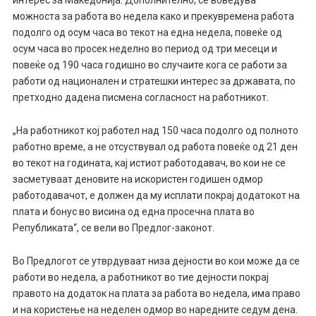
интерес за Македонија. Дополнително, се воведува
можноста за работа во недела како и прекувремена работа
подолго од осум часа во текот на една недела, повеќе од
осум часа во просек неделно во период од три месеци и
повеќе од 190 часа годишно во случаите кога се работи за
работи од национален и стратешки интерес за државата, по
претходно дадена писмена согласност на работникот.
„На работникот кој работел над 150 часа подолго од полното
работно време, а не отсуствувал од работа повеќе од 21 ден
во текот на годината, кај истиот работодавач, во кои не се
засметуваат деновите на искористен годишен одмор
работодавачот, е должен да му исплати покрај додатокот на
плата и бонус во висина од една просечна плата во
Републиката“, се вели во Предлог-законот.
Во Предлогот се утврдуваат низа дејности во кои може да се
работи во недела, а работникот во тие дејности покрај
правото на додаток на плата за работа во недела, има право
и на користење на неделен одмор во наредните седум дена.