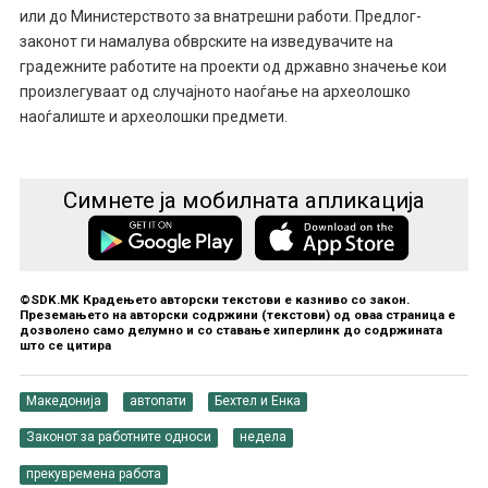
или до Министерството за внатрешни работи. Предлог-
законот ги намалува обврските на изведувачите на
градежните работите на проекти од државно значење кои
произлегуваат од случајното наоѓање на археолошко
наоѓалиште и археолошки предмети.
Симнете ја мобилната апликација
©SDK.MK Крадењето авторски текстови е казниво со закон.
Преземањето на авторски содржини (текстови) од оваа страница е
дозволено само делумно и со ставање хиперлинк до содржината
што се цитира
Македонија
автопати
Бехтел и Енка
Законот за работните односи
недела
прекувремена работа