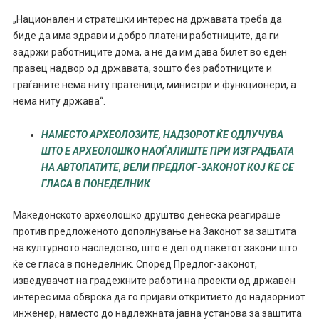
„Национален и стратешки интерес на државата треба да
биде да има здрави и добро платени работниците, да ги
задржи работниците дома, а не да им дава билет во еден
правец надвор од државата, зошто без работниците и
граѓаните нема ниту пратеници, министри и функционери, а
нема ниту држава“.
НАМЕСТО АРХЕОЛОЗИТЕ, НАДЗОРОТ ЌЕ ОДЛУЧУВА
ШТО Е АРХЕОЛОШКО НАОЃАЛИШТЕ ПРИ ИЗГРАДБАТА
НА АВТОПАТИТЕ, ВЕЛИ ПРЕДЛОГ-ЗАКОНОТ КОЈ ЌЕ СЕ
ГЛАСА В ПОНЕДЕЛНИК
Македонското археолошко друштво денеска реагираше
против предложеното дополнување на Законот за заштита
на културното наследство, што е дел од пакетот закони што
ќе се гласа в понеделник. Според Предлог-законот,
изведувачот на градежните работи на проекти од државен
интерес има обврска да го пријави откритието до надзорниот
инженер, наместо до надлежната јавна установа за заштита