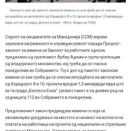
Законот е дел од пакетот законски измени со кои треба да се олесни
изградбата на автопатите од Коридорот 8 и 10, проекти вредни 1,3 милијарди
евра што ќе ги гради „Бехтел и Енка“. (Фото: Влада на РСМ)
Сојузот на синдикатите на Македонија (ССМ) изрази
сериозна загриженост и оправдан револт поради Предлог-
законот за измена на Законот за работните односи,
предложен од пратеникот Арбер Адеми и група пратенции
од владејачкото мнозинство, кој треба да се гласа в
понеделник во Собранието. Тој е дел од пакетот законски
измени со кои треба да се олесни изградбата на автопатите
од Коридорот 8 и 10, проекти вредни 1,3 милијарди евра што
ќе ги гради „Бехтел и Енка“. Целиот пакет е на дневен ред на
седницата 112 во Собранието в понеделник.
Предложениот закон предвидува измена со која се
овозможува уредување на местото и начинот на исплата на
платата на работници на проекти од национален и стратешки