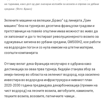
на годинава, како дел од две значајни изложби за возила и опрема за урбани
средини. (Фото: Брако)
Зелените машини на велешки „Брако“ од линијата „Грин
машинс“ беа на турнеја во десетина француски градови и
претставници на повеќе општини имаа можност во живо да
се запознаат и да го тестираат револуционерното возило за
одржување хигиена во урбани средини, GM500H2, кое работи
на водороден погон и со нула емисии на штетни материи,
соопшти компанијата.
Оттаму велат дека Франција неслучајно е одбрана како
дестинација за оваа прва турнеја, бидејќи станува збор за
земја-пионер во областа на зелениот водород, која засилено
инвестира во водородна инфраструкура и нивниот план
2020-2030 година предвидува декарбонизација (премин на
чист водород) на лесните возила, автобусите, камионите,
тешките возила, возовите, патничките чамци…