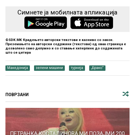
Симнете ја мобилната апликација
©SDK.MK Крадењето авторски текстови е казниво со закон.
Преземањето на авторски содржини (текстови) од оваа страница е
дозволено само делумно и со ставање хиперлинк до содржината
што се цитира
Македонија
зелени машини
турнеја
„Брако“
ПОВРЗАНИ
ПЕТРАНКА КОСТАДИНОВА МИ ПОЗАЈМИ 200