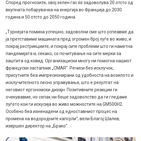
Според прогнозите, овој зелен гас ќе задоволува 20 отсто од
вкупната побарувачка на енергија во Франција до 2030
година и 50 отсто до 2050 година.
„Турнејата помина успешно, задоволни сме што успеавме да
ја претставиме машината пред огромен број луѓе во живо, и
покрај рестрикциите, и покрај сите проблеми што ги наметна
пандемијата и, секако, со почитување на сите мерки за
заштита од ковид. Организациски многу ни помогна нашиот
француски застапник „CMAR“. Речиси без исклучок,
присутните беа импресионирани од удобноста на возилото и
исклучителното лесно управување, што е резултат на
неговиот ергономски дизајн. Позитивните реакции ги
очекувавме, но сепак ни беше задоволство да ги гледаме
луѓето кои ги искусија во живо можностите на GM500H2.
Особено беа изненадени од едноставниот процес на
промена на водородните капсули“, вели Благој Шалев,
извршен директор на „Брако“.