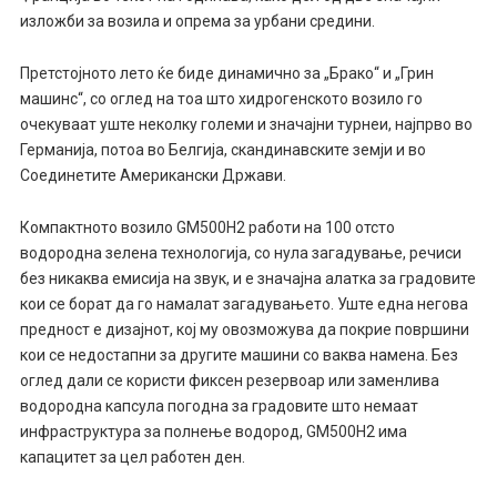
изложби за возила и опрема за урбани средини.
Претстојното лето ќе биде динамично за „Брако“ и „Грин
машинс“, со оглед на тоа што хидрогенското возило го
очекуваат уште неколку големи и значајни турнеи, најпрво во
Германија, потоа во Белгија, скандинавските земји и во
Соединетите Американски Држави.
Компактното возило GM500H2 работи на 100 отсто
водородна зелена технологија, со нула загадување, речиси
без никаква емисија на звук, и е значајна алатка за градовите
кои се борат да го намалат загадувањето. Уште една негова
предност е дизајнот, кој му овозможува да покрие површини
кои се недостапни за другите машини со ваква намена. Без
оглед дали се користи фиксен резервоар или заменлива
водородна капсула погодна за градовите што немаат
инфраструктура за полнење водород, GM500H2 има
капацитет за цел работен ден.