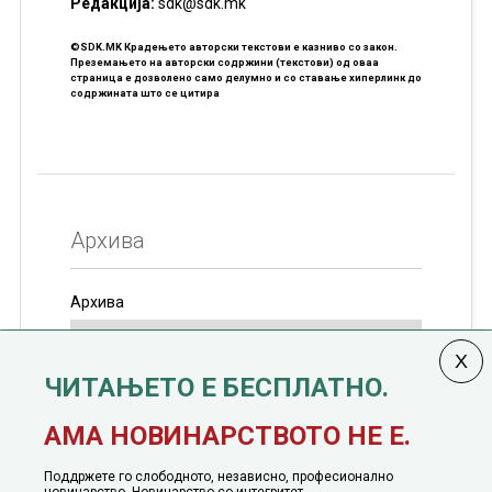
Редакцијa:
sdk@sdk.mk
©SDK.MK Крадењето авторски текстови е казниво со закон.
Преземањето на авторски содржини (текстови) од оваа
страница е дозволено само делумно и со ставање хиперлинк до
содржината што се цитира
Архива
Архива
ЧИТАЊЕТО Е БЕСПЛАТНО.
Колумната
САКАМ ДА КАЖАМ
излегува од 12
АМА НОВИНАРСТВОТО НЕ Е.
јануари, 1991 година
Поддржете го слободното, независно, професионално