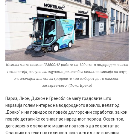
Компактното возило GM500H2 работи на 100 отсто водородна зелена
технологија, со нула загадување, речиси без никаква емисија на звук,
и е значајна алатка за градовите кои се борат да го намалат
загадувањето. (Фото: Брако)
Париз, Лион, Дижон и Гренобл се меѓу градовите што
изразија голем интерес на водородното возило, велат од
„Брако“ и на повидок се повеќе долгорочни соработки, за кои
повеќе детали ќе се знаат во наредниот период. Освен тоа,
договорено е зелените машини повторно да се вратат во
Франција во текот на годинава, како дел од две значајни