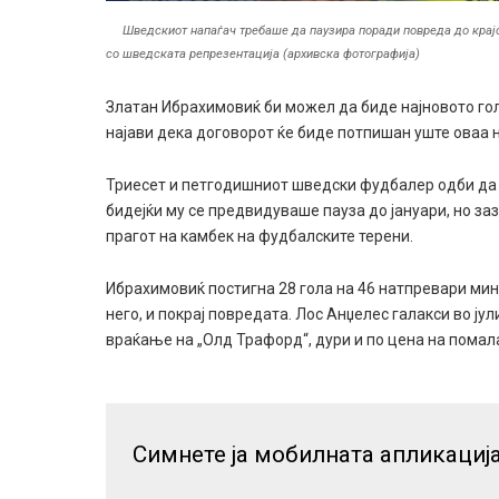
Шведскиот напаѓач требаше да паузира поради повреда до крајо
со шведската репрезентација (архивска фотографија)
Златан Ибрахимовиќ би можел да биде најновото гол
најави дека договорот ќе биде потпишан уште оваа 
Триесет и петгодишниот шведски фудбалер одби да 
бидејќи му се предвидуваше пауза до јануари, но за
прагот на камбек на фудбалските терени.
Ибрахимовиќ постигна 28 гола на 46 натпревари ми
него, и покрај повредата. Лос Анџелес галакси во ју
враќање на „Олд Трафорд“, дури и по цена на помал
Симнете ја мобилната апликациј