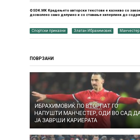
©SDK.MK Крадењето авторски текстови е казниво со закон
дозволено само делумно и со ставање хиперлинк до содрж
Спортски приказни
Златан Ибрахимовиќ
Манчестер 
ПОВРЗАНИ
ИБРАХИМОВИЌ ПО ВТОРПАТ ГО
НАПУШТИ МАНЧЕСТЕР, ОДИ ВО САД Д
ЈА ЗАВРШИ КАРИЕРАТА