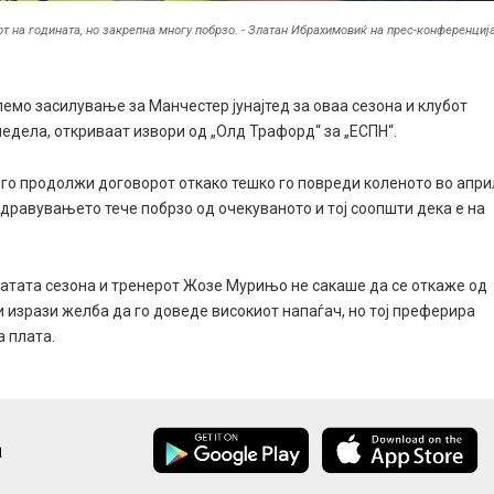
т на годината, но закрепна многу побрзо. - Златан Ибрахимовиќ на прес-конференциј
емо засилување за Манчестер јунајтед за оваа сезона и клубот
недела, откриваат извори од „Олд Трафорд“ за „ЕСПН“.
го продолжи договорот откако тешко го повреди коленото во апри
здравувањето тече побрзо од очекуваното и тој соопшти дека е на
натата сезона и тренерот Жозе Мурињо не сакаше да се откаже од
ли изрази желба да го доведе високиот напаѓач, но тој преферира
а плата.
а