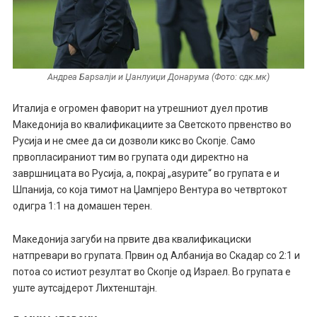
Андреа Барѕалји и Џанлуиџи Донарума (Фото: сдк.мк)
Италија е огромен фаворит на утрешниот дуел против
Македонија во квалификациите за Светското првенство во
Русија и не смее да си дозволи кикс во Скопје. Само
првопласираниот тим во групата оди директно на
завршницата во Русија, а, покрај „аѕурите“ во групата е и
Шпанија, со која тимот на Џампјеро Вентура во четвртокот
одигра 1:1 на домашен терен.
Македонија загуби на првите два квалификациски
натпревари во групата. Првин од Албанија во Скадар со 2:1 и
потоа со истиот резултат во Скопје од Израел. Во групата е
уште аутсајдерот Лихтенштајн.