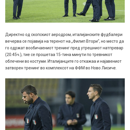
Директно од скопскиот аеродром, италијанските фудбалери
вечерва се појавија на теренот на „Филип Втори“, но место да
го одржат вообичаениот тренинг пред утрешниот натпревар
(20.45ч.), тие се прошетаа 15-тина минути по тревникот
облечени во костуми. Италијанците го откажаа и најавениот
затворен тренинг во комплексот на ФФМ во Ново Лисиче.