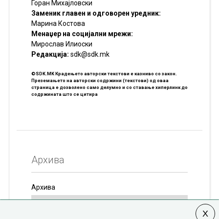
Горан Михајловски
Заменик главен и одговорен уредник:
Марина Костова
Менаџер на социјални мрежи:
Мирослав Илиоски
Редакцијa:
sdk@sdk.mk
©SDK.MK Крадењето авторски текстови е казниво со закон.
Преземањето на авторски содржини (текстови) од оваа
страница е дозволено само делумно и со ставање хиперлинк до
содржината што се цитира
Архива
Архива