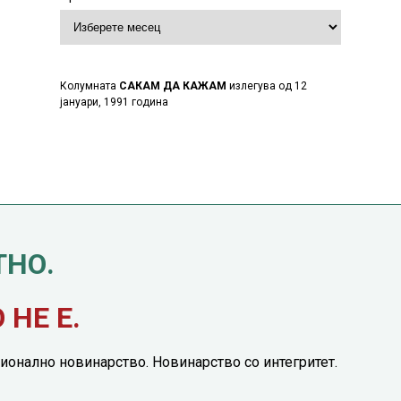
Колумната
САКАМ ДА КАЖАМ
излегува од 12
јануари, 1991 година
ТНО.
НЕ Е.
ионално новинарство. Новинарство со интегритет.
етинг понуда
|
Понуда за политичко рекламирање
|
Политика на приватност
|
П