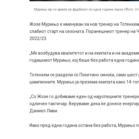
Мурињо му се враќа на фудбалот по една година пауза (Фото: Ге
Жозе Мурињо е именуван за нов тренер на Тотенхем,
слабиот старт на сезоната. Поранешниот тренер на Ч
2022/23.
„Ме возбудува квалитетот и на екипата и на академи
годишниот Мурињо, кој беше без работа една година
Тотенхем се раздели со Покетино синоќа, само шест
шампионите. Мурињо ја презема екипата како 14-то
„Со Жозе го добиваме еден од најуспешните тренери 
одличен тактичар. Веруваме дека ќе донесе енергиј
Даниел Ливи.
Иако пред една година остана без работа, Мурињо 