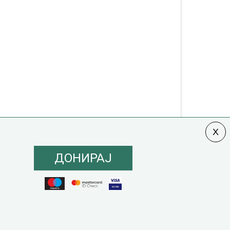
ДОНИРАЈ
олитика на инклузија
|
Кодекс на однесување