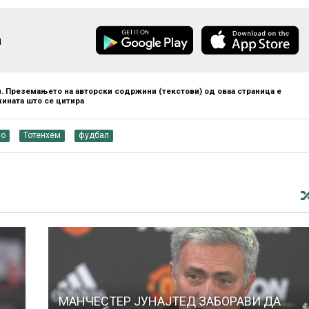
а
. Преземањето на авторски содржини (текстови) од оваа страница е
ината што се цитира
но
Тотенхем
фудбал
МАНЧЕСТЕР ЈУНАЈТЕД ЗАБОРАВИ ДА