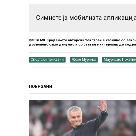
Симнете ја мобилната апликациј
©SDK.MK Крадењето авторски текстови е казниво со закон
дозволено само делумно и со ставање хиперлинк до содрж
Спортски приказни
Жозе Мурињо
Маурисио Покети
ПОВРЗАНИ