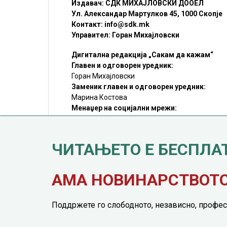
Издавач: СДК МИХАЈЛОВСКИ ДООЕЛ
Ул. Александар Мартулков 45, 1000 Скопје
Контакт:
info@sdk.mk
Управител: Горан Михајловски
Дигитална редакција „Сакам да кажам“
Главен и одговорен уредник:
Горан Михајловски
Заменик главен и одговорен уредник:
Марина Костова
Менаџер на социјални мрежи:
Мирослав Илиоски
Редакцијa:
sdk@sdk.mk
ЧИТАЊЕТО Е БЕСПЛА
©SDK.MK Крадењето авторски текстови е казниво со закон.
Преземањето на авторски содржини (текстови) од оваа
страница е дозволено само делумно и со ставање хиперлинк
до содржината што се цитира
АМА НОВИНАРСТВОТО 
Поддржете го слободното, независно, профес
© 2016 - 2026 Сакам Да Кажам. Сите права задржани |
Марк