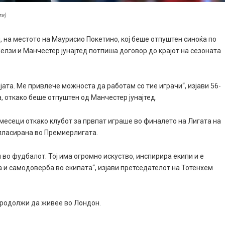
ти)
 на местото на Маурисио Покетино, кој беше отпуштен синоќа по
елзи и Манчестер јунајтед потпиша договор до крајот на сезоната
јата. Ме привлече можноста да работам со тие играчи“, изјави 56-
, откако беше отпуштен од Манчестер јунајтед.
 месеци откако клубот за првпат играше во финалето на Лигата на
пласирана во Премиерлигата.
во фудбалот. Тој има огромно искуство, инспирира екипи и е
а и самодоверба во екипата“, изјави претседателот на Тотенхем
продолжи да живее во Лондон.