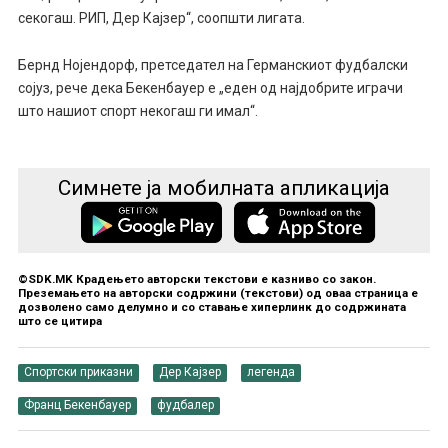
секогаш. РИП, Дер Кајзер“, соопшти лигата.
Бернд Нојендорф, претседател на Германскиот фудбалски
сојуз, рече дека Бекенбауер е „еден од најдобрите играчи
што нашиот спорт некогаш ги имал“.
Симнете ја мобилната апликација
©SDK.MK Крадењето авторски текстови е казниво со закон.
Преземањето на авторски содржини (текстови) од оваа страница е
дозволено само делумно и со ставање хиперлинк до содржината
што се цитира
Спортски приказни
Дер Кајзер
легенда
Франц Бекенбауер
фудбалер