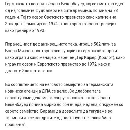
Германската легенда Франц Бекенбауер, кој се смета за еден
од најголемите фудбалери на сите времиња, почина на 78
години. Тој го освои Светското првенство како капитен на
Западна Германија во 1974, а повторно го крена трофејот
како тренер во 1990.
Поранешниот дефанзивец, исто така, играше 582 пати за
Баерн Минхен, повторно освојувајќи го германскиот врв и
како играч и како менаџер. Наречен Дер Кајзер (Кралот), како
играч го освои и Европското првенство во 1972, како и
двапати Златната топка.
Во соопштението на неговото семејство за германската
новинска агенција ДПА се вели: „Со длабока тага
соопштуваме дека мојот сопруг и нашиот татко Франц
Бекенбауер почина мирно во сон вчера, недела, опкружен со
своето семејство. Бараме да дозволите да тагуваме во
тишина и да се воздржите од поставување какви било
прашања“.