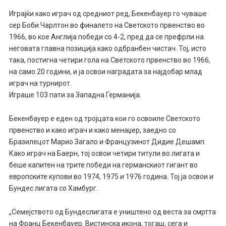
Играјќи како играч од средниот ред, Бекенбауер го чуваше
сер Боби Чарлтон во финалето на Светското првенство во
1966, во кое Англија победи со 4-2, пред да се префрли на
неговата главна позиција како одбранбен чистач. Тој, исто
така, постигна четири гола на Светското првенство во 1966,
на само 20 години, и ја освои наградата за најдобар млад
играч на турнирот.
Играше 103 пати за Западна Германија.
Бекенбауер е еден од тројцата кои го освоиле Светското
првенство и како играч и како менаџер, заедно со
Бразилецот Марио Загало и Французинот Дидие Дешамп.
Како играч на Баерн, тој освои четири титули во лигата и
беше капитен на трите победи на германскиот гигант во
европските купови во 1974, 1975 и 1976 година. Тој ја освои и
Бундес лигата со Хамбург.
„Семејството од Бундеслигата е уништено од веста за смртта
на Франц Бекенбауер. Вистинска икона, тогаш, сега и