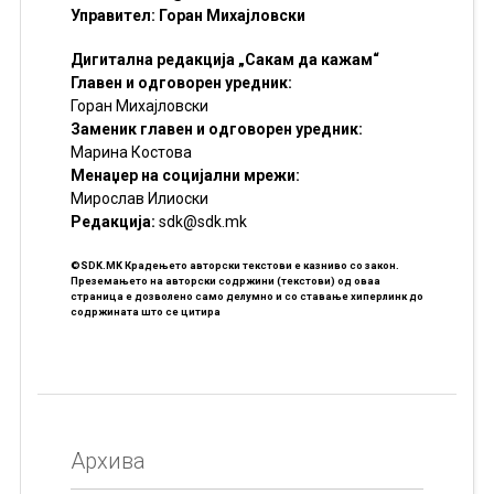
Управител: Горан Михајловски
Дигитална редакција „Сакам да кажам“
Главен и одговорен уредник:
Горан Михајловски
Заменик главен и одговорен уредник:
Марина Костова
Менаџер на социјални мрежи:
Мирослав Илиоски
Редакцијa:
sdk@sdk.mk
©SDK.MK Крадењето авторски текстови е казниво со закон.
Преземањето на авторски содржини (текстови) од оваа
страница е дозволено само делумно и со ставање хиперлинк до
содржината што се цитира
Архива