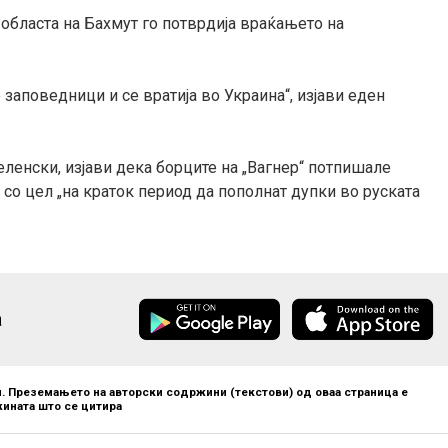
областа на Бахмут го потврдија враќањето на
те заповедници и се вратија во Украина“, изјави еден
ленски, изјави дека борците на „Вагнер“ потпишале
 со цел „на краток период да пополнат дупки во руската
а
. Преземањето на авторски содржини (текстови) од оваа страница е
ината што се цитира