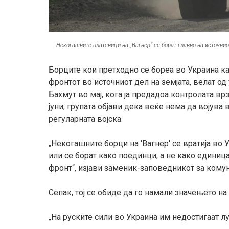
Некогашните платеници на „Вагнер“ се борат главно на источниот
Борците кои претходно се бореа во Украина ка
фронтот во источниот дел на земјата, велат од
Бахмут во мај, кога ја предадоа контролата вр
јуни, групата објави дека веќе нема да војува
регуларната војска.
Некогашните борци на ‘Вагнер‘ се вратија во 
„
или се борат како поединци, а не како единица
фронт“, изјави заменик-заповедникот за комун
Сепак, тој се обиде да го намали значењето на
На руските сили во Украина им недостигаат луѓ
„