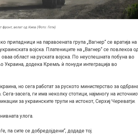
 фронт, велат од Киев (Фото: Гети)
ко припадници на паравоената група „Вагнер“ се вратија на
 украинската војска. Платениците на „Вагнер“ се повлекоа о
з оваа област на руската војска. По неуспешната побуна во
 во Украина, додека Кремљ ѝ понуди интеграција во
Украина, но сега работат за руското министерство за одбран
. Сега-засега, ги има неколку стотици, најмногу на источнио
икации за украинските трупи на истокот, Серхиј Череватји.
 нивната улога.
е, па сите се добредојдени“, додаде тој.