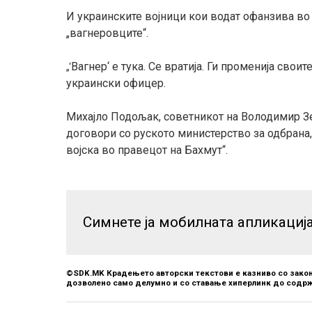
И украинските војници кои водат офанзива во 
„вагнеровците“.
Вагнер‘ е тука. Се вратија. Ги променија свои
„‘
украински офицер.
Михајло Подољак, советникот на Володимир Зе
договори со руското министерство за одбрана,
војска во правецот на Бахмут“.
Симнете ја мобилната апликациј
©SDK.MK Крадењето авторски текстови е казниво со закон
дозволено само делумно и со ставање хиперлинк до содрж