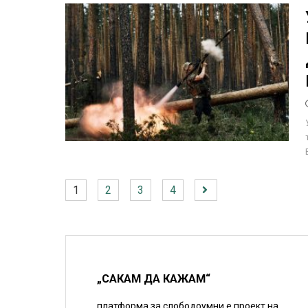
1
2
3
4
„САКАМ ДА КАЖАМ“
платформа за слободоумни е проект на