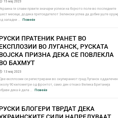
15 мај 2023
Украина ги слави првите значајни успеси на бојното поле во последните
шест месеци, додека претседателот Зеленски успеа да добие уште оруж
од западни ...
Повеќе
РУСКИ ПРАТЕНИК РАНЕТ ВО
ЕКСПЛОЗИИ ВО ЛУГАНСК, РУСКАТА
ВОЈСКА ПРИЗНА ДЕКА СЕ ПОВЛЕКЛА
ВО БАХМУТ
13 мај 2023
Две експлозии се регистрирани во окупираниот град Луганск оддалечен
околу 90 километри од фронтот, само ден откако Велика Британија
објави дека ѝ дала ...
Повеќе
РУСКИ БЛОГЕРИ ТВРДАТ ДЕКА
УКРАИНСКИТЕ СИЛИ НАПРЕДУВААТ