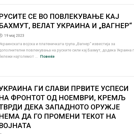
РУСИТЕ СЕ ВО ПОВЛЕКУВАЊЕ КАЈ
БАХМУТ, ВЕЛАТ УКРАИНА И „ВАГНЕР“
19 мај 2023
Украинската војска и платеничката група „Вагнер“ известија за
дополнителни повлекувања на руските сили кај Бахмут, додека Украина 
бележи најголемот ...
Повеќе
УКРАИНА ГИ СЛАВИ ПРВИТЕ УСПЕСИ
НА ФРОНТОТ ОД НОЕМВРИ, КРЕМЉ
ТВРДИ ДЕКА ЗАПАДНОТО ОРУЖЈЕ
НЕМА ДА ГО ПРОМЕНИ ТЕКОТ НА
ВОЈНАТА