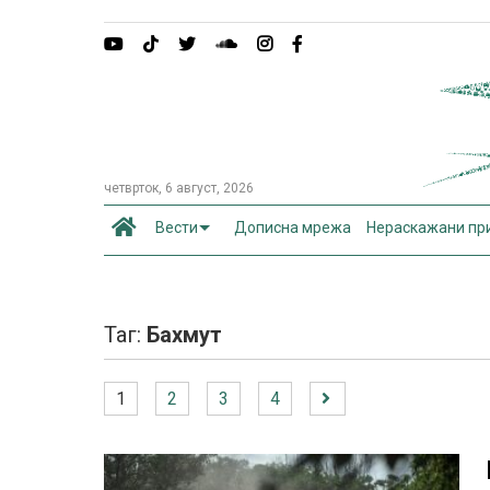
четврток, 6 август, 2026
Вести
Дописна мрежа
Нераскажани пр
Таг:
Бахмут
1
2
3
4