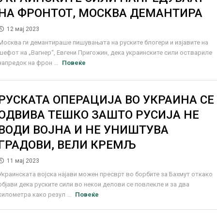
НА ФРОНТОТ, МОСКВА ДЕМАНТИРА
12 мај 2023
Москва ги демантираше пишувањата на руските блогери и изјавите на
шефот на „Вагнер“, Евгени Пригожин, дека украинските сили оствариле
напредок на фрон ...
Повеќе
РУСКАТА ОПЕРАЦИЈА ВО УКРАИНА СЕ
ОДВИВА ТЕШКО ЗАШТО РУСИЈА НЕ
ВОДИ ВОЈНА И НЕ УНИШТУВА
ГРАДОВИ, ВЕЛИ КРЕМЉ
11 мај 2023
Украинската војска најави можен пресврт во борбите за Бахмут откако
објави дека руските сили во некои делови се повлекле и за два
километра како резул ...
Повеќе