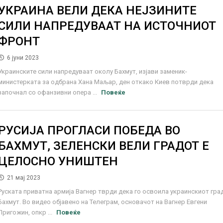
УКРАИНА ВЕЛИ ДЕКА НЕЈЗИНИТЕ
СИЛИ НАПРЕДУВААТ НА ИСТОЧНИОТ
ФРОНТ
6 јуни 2023
Украинските сили напредуваат околу Бахмут, изјави заменик-
министерката за одбрана Хана Маљар, ден откако Киев потврди дека
започнал со офанзивни опера ...
Повеќе
РУСИЈА ПРОГЛАСИ ПОБЕДА ВО
БАХМУТ, ЗЕЛЕНСКИ ВЕЛИ ГРАДОТ Е
ЦЕЛОСНО УНИШТЕН
21 мај 2023
Руската приватна армија Вагнер тврди дека го освоила украинскиот гра
Бахмут. Во видео објавено на Телеграм, основачот на Вагнер Евгени
Пригожин, опкр ...
Повеќе