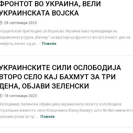
ФРОНТОТ ВО УКРАИНА, ВЕЛИ
УКРАИНСКАТА ВОЈСКА
28 септември 2023
Борците кои претходно се бореа во Украина како припадници на
паравоената група „Вагнер“ се вратија на фронтот во источниот дел на
земјата, велат од ук ...
Повеќе
УКРАИНСКИТЕ СИЛИ ОСЛОБОДИЈА
ВТОРО СЕЛО КАЈ БАХМУТ ЗА ТРИ
ДЕНА, ОБЈАВИ ЗЕЛЕНСКИ
18 септември 2023
Володимир Зеленски објави дека украинските сили го ослободиле
стратешки важното село Клишчивка близу Бахмут, што би бил нивни вт
значаен успех за тр ...
Повеќе