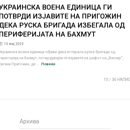
УКРАИНСКА ВОЕНА ЕДИНИЦА ГИ
ПОТВРДИ ИЗЈАВИТЕ НА ПРИГОЖИН
ДЕКА РУСКА БРИГАДА ИЗБЕГАЛА ОД
ПЕРИФЕРИЈАТА НА БАХМУТ
10 мај 2023
Украинска воена единица објави дека истерала руска бригада од
територија на Бахмут, потврдувајќи ги изјавите на шефот на „Вагнер“,
Евгени Пригожин, де ...
Повеќе
10
/ 36 НАПИ
Архива