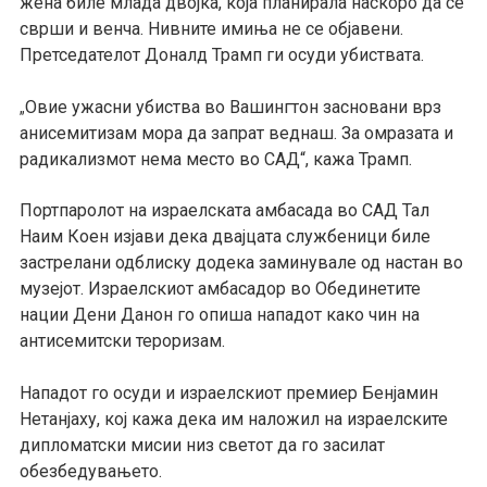
жена биле млада двојка, која планирала наскоро да се
сврши и венча. Нивните имиња не се објавени.
Претседателот Доналд Трамп ги осуди убиствата.
Овие ужасни убиства во Вашингтон засновани врз
„
анисемитизам мора да запрат веднаш. За омразата и
радикализмот нема место во САД“, кажа Трамп.
Портпаролот на израелската амбасада во САД Тал
Наим Коен изјави дека двајцата службеници биле
застрелани одблиску додека заминувале од настан во
музејот. Израелскиот амбасадор во Обединетите
нации Дени Данон го опиша нападот како чин на
антисемитски тероризам.
Нападот го осуди и израелскиот премиер Бенјамин
Нетанјаху, кој кажа дека им наложил на израелските
дипломатски мисии низ светот да го засилат
обезбедувањето.