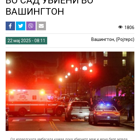
ВО САД УБИЕНИ ВО
ВАШИНГТОН
1806
Вашингтон, (Ројтерс)
22 мај 2025 - 08:11
Од израелската амбасада кажаа дека убиените маж и жена биле млада