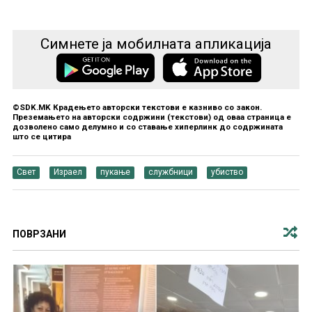
Симнете ја мобилната апликација
©SDK.MK Крадењето авторски текстови е казниво со закон.
Преземањето на авторски содржини (текстови) од оваа страница е
дозволено само делумно и со ставање хиперлинк до содржината
што се цитира
Свет
Израел
пукање
службници
убиство
ПОВРЗАНИ