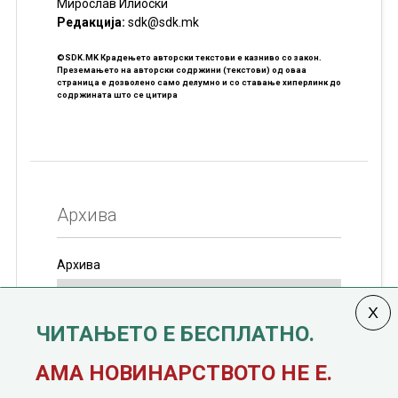
Мирослав Илиоски
Редакцијa:
sdk@sdk.mk
©SDK.MK Крадењето авторски текстови е казниво со закон.
Преземањето на авторски содржини (текстови) од оваа
страница е дозволено само делумно и со ставање хиперлинк до
содржината што се цитира
Архива
Архива
ЧИТАЊЕТО Е БЕСПЛАТНО.
Колумната
САКАМ ДА КАЖАМ
излегува од 12
АМА НОВИНАРСТВОТО НЕ Е.
јануари, 1991 година