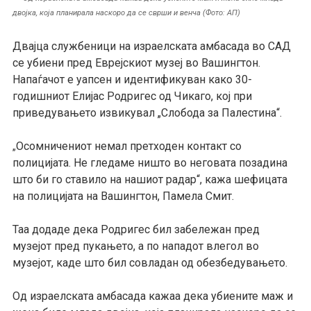
двојка, која планирала наскоро да се сврши и венча (Фото: АП)
Двајца службеници на израелската амбасада во САД
се убиени пред Еврејскиот музеј во Вашингтон.
Напаѓачот е уапсен и идентификуван како 30-
годишниот Елијас Родригес од Чикаго, кој при
приведувањето извикувал „Слобода за Палестина“.
Осомничениот немал претходен контакт со
„
полицијата. Не гледаме ништо во неговата позадина
што би го ставило на нашиот радар“, кажа шефицата
на полицијата на Вашингтон, Памела Смит.
Таа додаде дека Родригес бил забележан пред
музејот пред пукањето, а по нападот влегол во
музејот, каде што бил совладан од обезбедувањето.
Од израелската амбасада кажаа дека убиените маж и