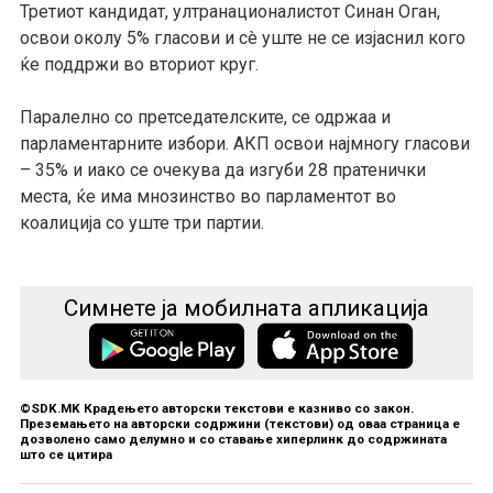
Третиот кандидат, ултранационалистот Синан Оган,
освои околу 5% гласови и сè уште не се изјаснил кого
ќе поддржи во вториот круг.
Паралелно со претседателските, се одржаа и
парламентарните избори. АКП освои најмногу гласови
– 35% и иако се очекува да изгуби 28 пратенички
места, ќе има мнозинство во парламентот во
коалиција со уште три партии.
Симнете ја мобилната апликација
©SDK.MK Крадењето авторски текстови е казниво со закон.
Преземањето на авторски содржини (текстови) од оваа страница е
дозволено само делумно и со ставање хиперлинк до содржината
што се цитира