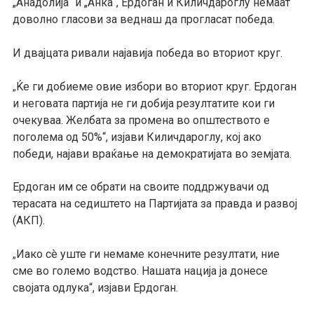
„Анадолија“ и „Анка“, Ердоган и Киличдароглу немаат
доволно гласови за веднаш да прогласат победа.
И двајцата ривали најавија победа во вториот круг.
Ќе ги добиеме овие избори во вториот круг. Ердоган
„
и неговата партија не ги добија резултатите кои ги
очекуваа. Желбата за промена во општеството е
поголема од 50%“, изјави Киличдароглу, кој ако
победи, најави враќање на демократијата во земјата.
Ердоган им се обрати на своите поддржувачи од
терасата на седиштето на Партијата за правда и развој
(АКП).
Иако сè уште ги немаме конечните резултати, ние
„
сме во големо водство. Нашата нација ја донесе
својата одлука“, изјави Ердоган.