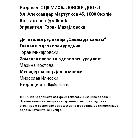
Издавач: СДК МИХАЈЛОВСКИ ДООЕЛ
Ул. Александар Мартулков 45, 1000 Скопје
Контакт:
info@sdk.mk
Управител: Горан Михајловски
Дигитална редакција „Сакам да кажам“
Главен и одговорен уредник:
Горан Михајловски
Заменик главен и одговорен уредник:
Марина Костова
Менаџер на социјални мрежи:
Мирослав Илиоски
Редакцијa:
sdk@sdk.mk
©SDK.MK Крадењето авторски текстови е казниво со закон.
Преземањето на авторски содржини (текстови) од оваа
страница е дозволено само делумно и со ставање хиперлинк до
содржината што се цитира