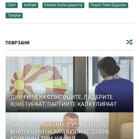
Свет
избори
Кемал Киличдароглу
Реџеп Таип Ердоган
Турција
ПОВРЗАНИ
ДИК ГИ ЧЕКА СПИСОЦИТЕ, ЛИДЕРИТЕ
КОКЕТИРААТ, ПАРТИИТЕ КАЛКУЛИРААТ
БИВШИОТ ЗАМЕНИК-МИНИСТЕР ЗА
ВНАТРЕШНИ НАЗИМ БУШИ ЌЕ ДОБИЕ
КРИВИЧНА ПРИЈАВА ОД