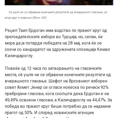
Сè уште не се објавени конечните резултати од вчерашното гласање, но
втор круг е извесен (Фото: АП)
Реџеп Таип Ердоган има водство по првиот круг од
претседателските избори во Турција, но, сепак, ќе
мора да ја потврди победата на 28 мај, кога ќе се
соочи со кандидатот на здружената опозиција Кемал
Киличдароглу.
Повеќе од 12 часа по затворањето на гласачките
места, сè уште не се објавени конечните резултати од
вчерашното гласање. Шефот на Врховниот изборен
совет Ахмет Јенер се огласи ноќеска по речиси 92%
пребројани гласови, кога соопшти дека Ердоган е на
49,49% освоени гласови, а Киличдароглу на 44,47%. За
победа во првиот круг беше потребно да се надмине
прагот од 50%. И според новинските агенции