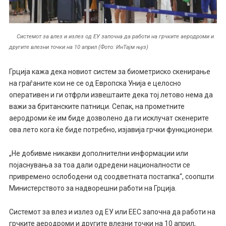
Системот за влез и излез од ЕУ започна да работи на грчките аеродроми и
другите влезни точки на 10 април (Фото: ИнТајм њуз)
Грција кажа дека новиот систем за биометриско скенирање
на граѓаните кои не се од Европска Унија е целосно
оперативен и ги отфрли извештаите дека тој летово нема да
важи за британските патници. Сепак, на прометните
аеродроми ќе им биде дозволено да ги исклучат скенерите
ова лето кога ќе биде потребно, изјавија грчки функционери.
„Не добивме никакви дополнителни информации или
појаснувања за тоа дали одредени националности се
привремено ослободени од соодветната постапка“, соопшти
Министерството за надворешни работи на Грција.
Системот за влез и излез од ЕУ или ЕЕС започна да работи на
грчките аеродроми и другите влезни точки на 10 април,