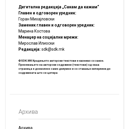
Дигитална редакција „Сакам да кажам“
Главен и одговорен уредник:
Горан Михајловски
Заменик главен и одговорен уредник:
Марина Костова
Менаџер на социјални мрежи:
Мирослав Илиоски
Редакцијa:
sdk@sdk.mk
©SDK.MK Крадењето авторски текстови е казниво со закон.
Преземањето на авторски содржини (текстови) од оваа
страница е дозволено само делумно и со ставање хиперлинк до
содржината што се цитира
Архива
Архива