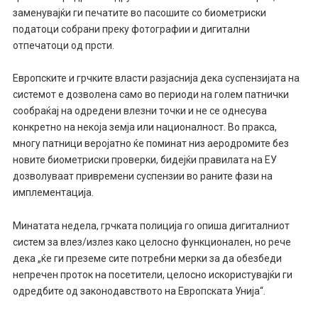
заменувајќи ги печатите во пасошите со биометриски
податоци собрани преку фотографии и дигитални
отпечатоци од прсти.
Европските и грчките власти разјаснија дека суспензијата на
системот е дозволена само во периоди на голем патнички
сообраќај на одредени влезни точки и не се однесува
конкретно на некоја земја или националност. Во пракса,
многу патници веројатно ќе поминат низ аеродромите без
новите биометриски проверки, бидејќи правилата на ЕУ
дозволуваат привремени суспензии во раните фази на
имплементација.
Минатата недела, грчката полиција го опиша дигиталниот
систем за влез/излез како целосно функционален, но рече
дека „ќе ги преземе сите потребни мерки за да обезбеди
непречен проток на посетители, целосно искористувајќи ги
одредбите од законодавството на Европската Унија“.