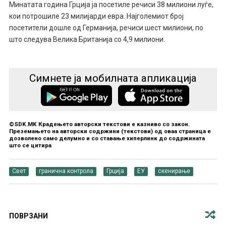
Минатата година Грција ја посетиле речиси 38 милиони луѓе,
кои потрошиле 23 милијарди евра. Најголемиот број
посетители дошле од Германија, речиси шест милиони, по
што следува Велика Британија со 4,9 милиони.
Симнете ја мобилната апликација
©SDK.MK Крадењето авторски текстови е казниво со закон.
Преземањето на авторски содржини (текстови) од оваа страница е
дозволено само делумно и со ставање хиперлинк до содржината
што се цитира
Свет
гранична контрола
Грција
ЕУ
скенирање
ПОВРЗАНИ