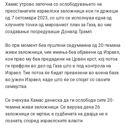
Хамас
у
трово започна со ослободувањето на
преостанатите израелски заложници кои ги држеше
од 7 октомври 2023, со што се исполнува една од
клучните точки од мировниот план за Газа, во чие
создавање посредуваше Доналд Трамп.
Во прв момент беа пуштени седуммина од 20-темина
живи заложници, чии имиња беа објавени од Израел,
кои прво му беа предадени на Црвен крст, кој потоа
ги префрли во дел од Газа што е под контрола на
Израел. Тие потоа ќе бидат превезени во воена база
во јужен Израел, каде што ќе се спојат со своите
семејства.
Се очекува Хамас денеска да ги ослободи сите 20-
темина живи заложници. Се верува дека 26
заложници се мртви, а судбината на двајца не е
позната, според израелските власти.