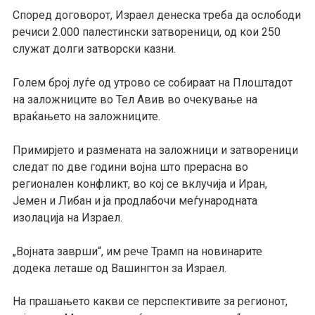
Според договорот, Израел денеска треба да ослободи
речиси 2.000 палестински затвореници, од кои 250
служат долги затворски казни.
Голем број луѓе од утрово се собираат на Плоштадот
на заложниците во Тел Авив во очекување на
враќањето на заложниците.
Примирјето и размената на заложници и затвореници
следат по две години војна што прерасна во
регионален конфликт, во кој се вклучија и Иран,
Јемен и Либан и ја продлабочи меѓународната
изолација на Израел.
„Војната заврши“, им рече Трамп на новинарите
додека леташе од Вашингтон за Израел.
На прашањето какви се перспективите за регионот,