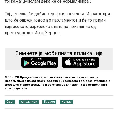
тој кажа:
Мислам дека ќе се нормализира“.
„
Тој денеска ќе добие херојски пречек во Израел, при
што ќе одржи говор во парламентот и ќе го прими
највисокото израелско цивилно признание од
претседателот Исак Херцог.
Симнете ја мобилната апликација
©SDK.MK Крадењето авторски текстови е казниво со закон.
Преземањето на авторски содржини (текстови) од оваа страница е
дозволено само делумно и со ставање хиперлинк до содржината
што се цитира
Свет
заложници
Израел
Хамас