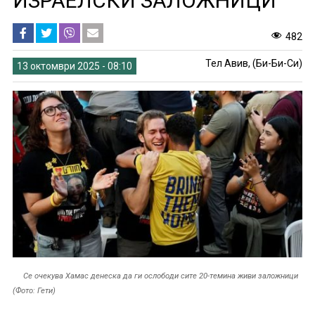
ИЗРАЕЛСКИ ЗАЛОЖНИЦИ
482
Тел Авив, (Би-Би-Си)
13 октомври 2025 - 08:10
Се очекува Хамас денеска да ги ослободи сите 20-темина живи заложници
(Фото: Гети)