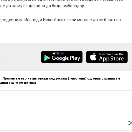
ање да не му се дозволи да биде амбасадор.
авредливи за Исланд и Исланѓаните, кои морале да се борат за
.
а
. Преземањето на авторски содржини (текстови) од оваа страница е
ината што се цитира