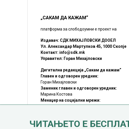
„САКАМ ДА КАЖАМ“
платформа за слободоумни е проект на
Издавач: СДК МИХАЈЛОВСКИ ДООЕЛ
Ул. Александар Мартулков 45, 1000 Скопје
Контакт:
info@sdk.mk
Управител: Горан Михајловски
Дигитална редакција „Сакам да кажам“
Главен и одговорен уредник:
Горан Михајловски
Заменик главен и одговорен уредник:
Марина Костова
Менаџер на социјални мрежи:
Мирослав Илиоски
Редакцијa:
sdk@sdk.mk
ЧИТАЊЕТО Е БЕСПЛА
©SDK.MK Крадењето авторски текстови е казниво со закон.
Преземањето на авторски содржини (текстови) од оваа