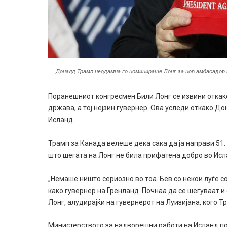
Доналд Трамп неодамна го номинираше Лонг за нов амбасадор в
Поранешниот конгресмен Били Лонг се извини откако
држава, а тој нејзин гувернер. Ова уследи откако 
Исланд.
Трамп за Канада велеше дека сака да ја направи 51.
што шегата на Лонг не била прифатена добро во Исл
„Немаше ништо сериозно во тоа. Бев со некои луѓе с
како гувернер на Гренланд. Почнаа да се шегуваат и 
Лонг, алудирајќи на гувернерот на Луизијана, кого Т
Министерството за надворешни работи на Исланд по