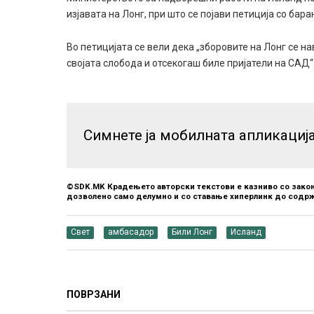
изјавата на Лонг, при што се појави петиција со бар
Во петицијата се вели дека „зборовите на Лонг се н
својата слобода и отсекогаш биле пријатели на САД“
Симнете ја мобилната апликациј
©SDK.MK Крадењето авторски текстови е казниво со закон
дозволено само делумно и со ставање хиперлинк до содрж
Свет
амбасадор
Били Лонг
Исланд
ПОВРЗАНИ