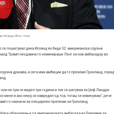
о Исланд (Фото: Гети)
 се пошегувал дека Исланд ќе биде 52. американска сојузна
Доналд Трамп неодамна го номинираше Лонг за нов амбасадор во
 сојузна држава, а сега има амбиции да го преземе Гренланд, пора
анд.
о кои не сум се видел три години и тие се шегуваа за Џеф Ландри
со мене и ако некој се навредил од тоа, тогаш се извинувам“, рече
рамп го назначи за специјален пратеник за Гренланд.
бара објаснување од американската амбасада во Рејкјавик за