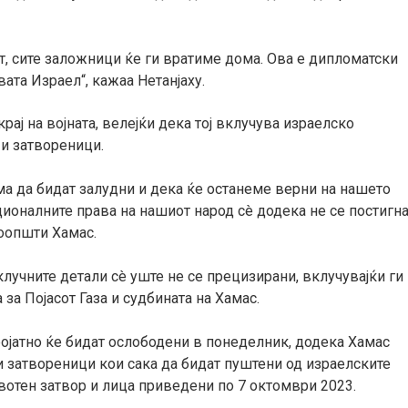
т, сите заложници ќе ги вратиме дома. Ова е дипломатски
ата Израел“, кажаа Нетанјаху.
рај на војната, велејќи дека тој вклучува израелско
и затвореници.
а да бидат залудни и дека ќе останеме верни на нашето
ионалните права на нашиот народ сè додека не се постигн
оопшти Хамас.
клучните детали сè уште не се прецизирани, вклучувајќи ги
за Појасот Газа и судбината на Хамас.
ојатно ќе бидат ослободени в понеделник, додека Хамас
и затвореници кои сака да бидат пуштени од израелските
вотен затвор и лица приведени по 7 октомври 2023.