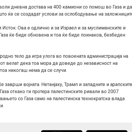
воли дневна достава на 400 камиони со помош во Газа и д
о што ќе се создадат услови за ослободување на заложницит
и Исток. Ова е одлично и за Израел и за муслиманските и
 Газа ќе биде обновена и тоа ќе биде поинаков, безбеден
родно тело да игра улога во повоената администрација на
нот велат дека тоа мора да доведе до независност на
 тоа никогаш нема да се случи.
ќе заврши војната. Нетанјаху, Трамп и западните и арапскит
 Газа откако ги протера палестинските ривали во 2007
вувањето со Газа само на палестинска технократска влада
и.