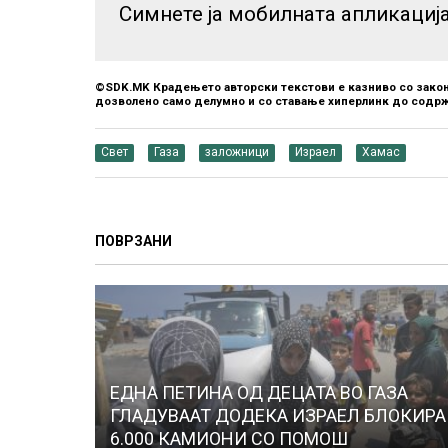
Симнете ја мобилната апликациј
©SDK.MK Крадењето авторски текстови е казниво со закон
дозволено само делумно и со ставање хиперлинк до содрж
Свет
Газа
заложници
Израел
Хамас
ПОВРЗАНИ
ЕДНА ПЕТИНА ОД ДЕЦАТА ВО ГАЗА
ГЛАДУВААТ ДОДЕКА ИЗРАЕЛ БЛОКИРА
6.000 КАМИОНИ СО ПОМОШ