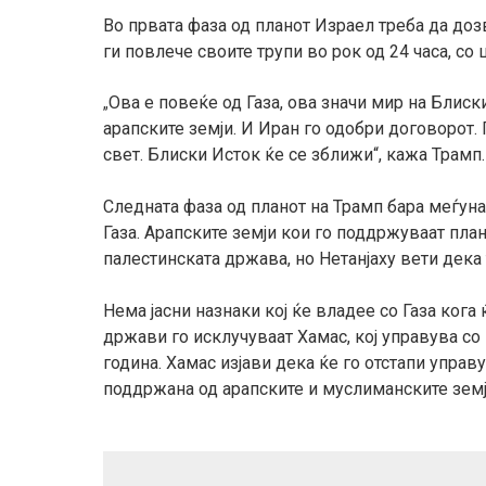
Во првата фаза од планот Израел треба да доз
ги повлече своите трупи во рок од 24 часа, с
Ова е повеќе од Газа, ова значи мир на Блиск
„
арапските земји. И Иран го одобри договорот.
свет. Блиски Исток ќе се зближи“, кажа Трамп.
Следната фаза од планот на Трамп бара меѓуна
Газа. Арапските земји кои го поддржуваат пла
палестинската држава, но Нетанјаху вети дека
Нема јасни назнаки кој ќе владее со Газа кога 
држави го исклучуваат Хамас, кој управува со
година. Хамас изјави дека ќе го отстапи упра
поддржана од арапските и муслиманските земј