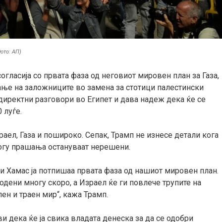
ото: АП)
огласија со првата фаза од неговиот мировен план за Газа,
ање на заложниците во замена за стотици палестински
директни разговори во Египет и дава надеж дека ќе се
0 луѓе.
аел, Газа и пошироко. Сепак, Трамп не изнесе детали кога
ногу прашања остануваат нерешени.
и Хамас ја потпишаа првата фаза од нашиот мировен план.
одени многу скоро, а Израел ќе ги повлече трупите на
ен и траен мир“, кажа Трамп.
и дека ќе ја свика владата денеска за да се одобри