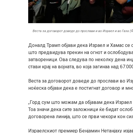
Веста за договорот доведе до прослави и во Израел и во Газа (Ф
Доналд Трамп објави дека Израел и Хамас се с
што предвидува прекин на огнот и ослободув
затвореници. Ова следува по неколку дена ин
стави крај на војната, во која загинаа над 67.00
Веста за договорот доведе до прослави во Изр
ноќеска објави дека е постигнат договор и м
Горд сум што можам да објавам дека Израел 
„
Тоа значи дека сите заложници ќе бидат ослоб
договорена линија, што се први чекори кон сил
Израелскиот премиер Бенјамин Нетанјаху изјав