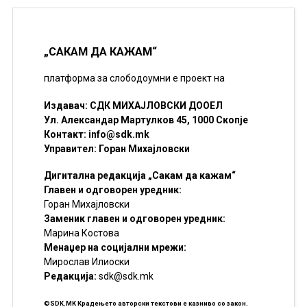
„САКАМ ДА КАЖАМ“
платформа за слободоумни е проект на
Издавач: СДК МИХАЈЛОВСКИ ДООЕЛ
Ул. Александар Мартулков 45, 1000 Скопје
Контакт:
info@sdk.mk
Управител: Горан Михајловски
Дигитална редакција „Сакам да кажам“
Главен и одговорен уредник:
Горан Михајловски
Заменик главен и одговорен уредник:
Марина Костова
Менаџер на социјални мрежи:
Мирослав Илиоски
Редакцијa:
sdk@sdk.mk
©SDK.MK Крадењето авторски текстови е казниво со закон.