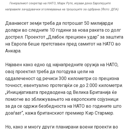
Генералниот секретар на НАТО, Марк Руте, изјави дека Европејците
направиле зачудувачки зголемувања на трошоците за одбрана (Фото: ДПА)
Дванаесет земји треба да потрошат 50 милијарди
долари во следните 10 години за нова ракета со долг
дострел. Проектот „Длабок прецизен удар“ за заштита
на Европа беше претставен пред самитот на НАТО во
Анкара.
Најавен како едно од најнапредните оружја на НАТО,
овој проектил треба да погодува цели на
оддалеченост од речиси 300 километри со прецизна
точност, евентуално протегајќи се до 2.000 километри.
„Иницијативата предводена од Велика Британија ќе
помогне во зближувањето на европските сојузници
за да се одржи безбедноста на НАТО во годините што
доаѓаат“, кажа британскиот премиер Кир Стармер.
Но, како и многу други планирани воени проекти во