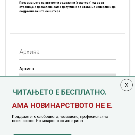
Преземањето на авторски содржини (текстови) од оваа
страница е дозволено само делумно и со ставање хиперлинк до
содржината што се цитира
Архива
Архива
ЧИТАЊЕТО Е БЕСПЛАТНО.
Колумната
САКАМ ДА КАЖАМ
излегува од 12
АМА НОВИНАРСТВОТО НЕ Е.
јануари, 1991 година
Поддржете го слободното, независно, професионално
новинарство. Новинарство со интегритет.