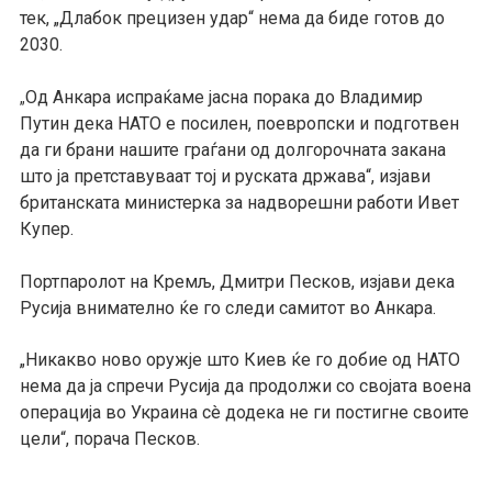
тек, „Длабок прецизен удар“ нема да биде готов до
2030.
Од Анкара испраќаме јасна порака до Владимир
„
Путин дека НАТО е посилен, поевропски и подготвен
да ги брани нашите граѓани од долгорочната закана
што ја претставуваат тој и руската држава“, изјави
британската министерка за надворешни работи Ивет
Купер.
Портпаролот на Кремљ, Дмитри Песков, изјави дека
Русија внимателно ќе го следи самитот во Анкара.
„Никакво ново оружје што Киев ќе го добие од НАТО
нема да ја спречи Русија да продолжи со својата воена
операција во Украина сè додека не ги постигне своите
цели“, порача Песков.