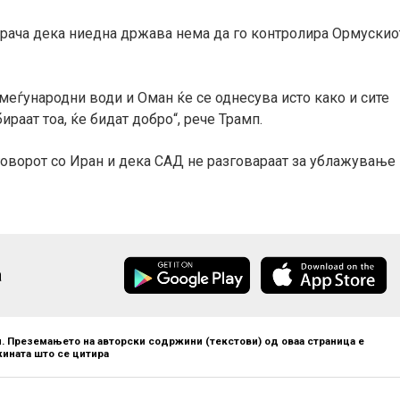
порача дека ниедна држава нема да го контролира Ормускио
 меѓународни води и Оман ќе се однесува исто како и сите
ираат тоа, ќе бидат добро“, рече Трамп.
оговорот со Иран и дека САД не разговараат за ублажување
а
. Преземањето на авторски содржини (текстови) од оваа страница е
ината што се цитира