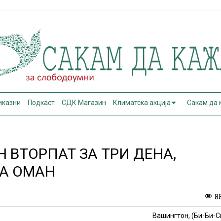
иказни
Подкаст
СДК Магазин
Климатска акција
Сакам да
 ВТОРПАТ ЗА ТРИ ДЕНА,
НА ОМАН
8
Вашингтон, (Би-Би-С