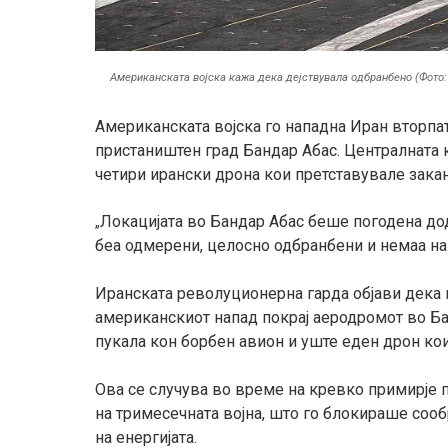
Американската војска кажа дека дејствувала одбранбено (Фото
Американската војска го нападна Иран вторпат
пристаништен град Бандар Абас. Централната 
четири ирански дрона кои претставувале закан
Локацијата во Бандар Абас беше погодена дод
„
беа одмерени, целосно одбранбени и немаа нам
Иранската револуционерна гарда објави дека 
американскиот напад покрај аеродромот во Ба
пукала кон борбен авион и уште еден дрон ко
Ова се случува во време на кревко примирје 
на тримесечната војна, што го блокираше сооб
на енергијата.