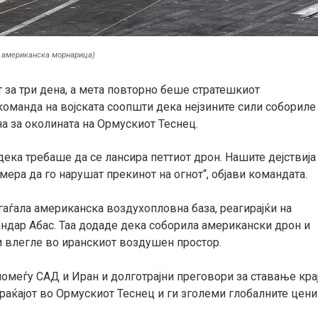
: американска морнарица)
 за три дена, а мета повторно беше стратешкиот
команда на војската соопшти дека нејзините сили собориле
а за околината на Ормускиот Теснец.
ека требаше да се лансира петтиот дрон. Нашите дејствија
ера да го нарушат прекинот на огнот“, објави командата.
гаѓала американска воздухопловна база, реагирајќи на
ндар Абас. Таа додаде дека соборила американски дрон и
и влегле во иранскиот воздушен простор.
помеѓу САД и Иран и долготрајни преговори за ставање кра
раќајот во Ормускиот Теснец и ги зголеми глобалните цени