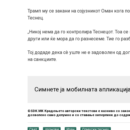
Трамп му се закани на сојузникот Оман кога 
Теснец.
Никој нема да го контролира Теснецот. Тоа се
„
други или ќе мора да го разнесеме. Тие го разб
Тој додаде дека сè уште не е задоволен од д
на санкциите.
Симнете ја мобилната апликациј
©SDK.MK Крадењето авторски текстови е казниво со закон
дозволено само делумно и со ставање хиперлинк до содрж
Свет
дронови
Иран
Ормуски теснец