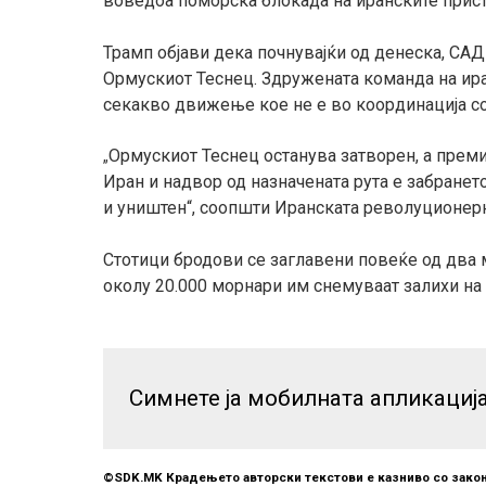
воведоа поморска блокада на иранските прис
Трамп објави дека почнувајќи од денеска, САД
Ормускиот Теснец. Здружената команда на ира
секакво движење кое не е во координација со
Ормускиот Теснец останува затворен, а прем
„
Иран и надвор од назначената рута е забранет
и уништен“, соопшти Иранската револуционерн
Стотици бродови се заглавени повеќе од два 
околу 20.000 морнари им снемуваат залихи на 
Симнете ја мобилната апликациј
©SDK.MK Крадењето авторски текстови е казниво со закон