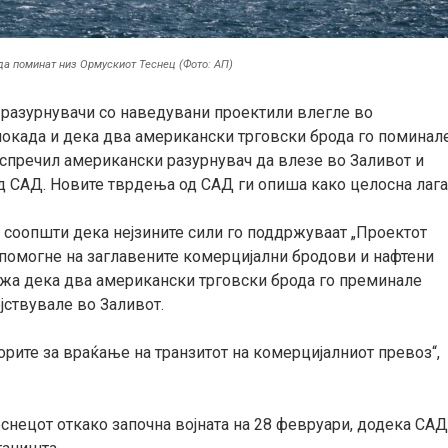
да поминат низ Ормускиот Теснец (Фото: АП)
и разурнувачи со наведувани проектили влегле во
блокада и дека два американски трговски брода го поминал
спречил американски разурнувач да влезе во Заливот и
д САД. Новите тврдења од САД ги опиша како целосна лага
 соопшти дека нејзините сили го поддржуваат „Проектот
е помогне на заглавените комерцијални бродови и нафтени
ажа дека два американски трговски брода го преминале
јствувале во Заливот.
рите за враќање на транзитот на комерцијалниот превоз“,
еснецот откако започна војната на 28 февруари, додека СА