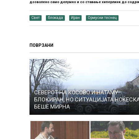
дозволено само делумно и со ставање хиперлинк до содрж
Свет
блокада
Иран
Ормуски теснец
ПОВРЗАНИ
СЕВЕРОТ НА КОСОВО И НАТАМУ
БЛОКИРАН, НО СИТУАЦИЈАТА НОЌЕСК
БЕШЕ МИРНА