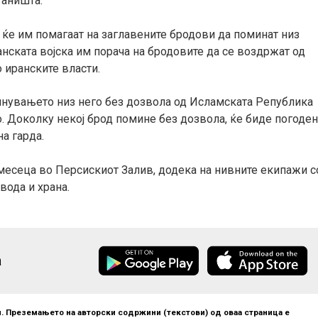
таништа.
 ќе им помагаат на заглавените бродови да поминат низ
нската војска им порача на бродовите да се воздржат од
 иранските власти.
инувањето низ него без дозвола од Исламската Република
о. Доколку некој брод помине без дозвола, ќе биде погоде
а гарда.
месеца во Персискиот Залив, додека на нивните екипажи с
вода и храна.
а
. Преземањето на авторски содржини (текстови) од оваа страница е