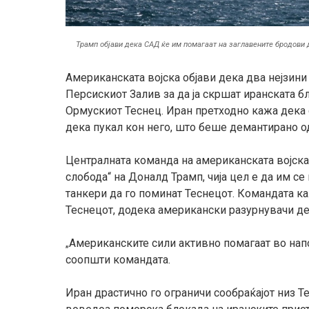
Трамп објави дека САД ќе им помагаат на заглавените бродови 
Американската војска објави дека два нејзин
Персискиот Залив за да ја скршат иранската 
Ормускиот Теснец. Иран претходно кажа дека 
дека пукал кон него, што беше демантирано о
Централната команда на американската војска
слобода“ на Доналд Трамп, чија цел е да им с
танкери да го поминат Теснецот. Командата к
Теснецот, додека американски разурнувачи де
Американските сили активно помагаат во напо
„
соопшти командата.
Иран драстично го ограничи сообраќајот низ Т