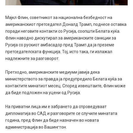
Мајкл Флин, советникот за национална безбедност на
американскиот претседател Доналд Трамп, поднесе оставка
поради неговите контакти со Русија, соопшти Белата куќа.
Флин наводно дискутирал за американските санкции за
Русија со рускиот амбасадор пред Трамп да ја преземе
претседателската функција. Тој, исто така, ги излажал
надлежните за разговорот.
Претходно, американските медиуми јавија дека
министерството за правда ја предупредило Белата куќа за
контактите минатиот месец. Според извештаите, Флин може
да биде подложен на уцени од Русија.
На приватни лица им е забрането да спроведуваат
дипломатија во САД и разговорите се случиле минатата
година, пред Флин да биде назначен во новата
администрација во Вашингтон.