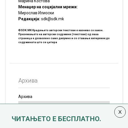
Марина Костова
Менаџер на социјални мрежи:
Мирослав Илиоски
Редакцијa:
sdk@sdk.mk
©SDK.MK Крадењето авторски текстови е казниво со закон.
Преземањето на авторски содржини (текстови) од оваа
страница е дозволено само делумно и со ставање хиперлинк до
содржината што се цитира
Архива
Архива
ЧИТАЊЕТО Е БЕСПЛАТНО.
Колумната
САКАМ ДА КАЖАМ
излегува од 12