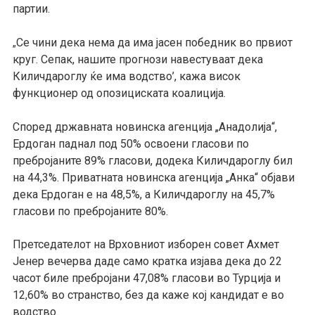
партии.
Се чини дека нема да има јасен победник во првиот
„
круг. Сепак, нашите прогнози навестуваат дека
Киличдароглу ќе има водство’, кажа висок
функционер од опозициската коалиција.
Според државната новинска агенција „Анадолија“,
Ердоган паднал под 50% освоени гласови по
пребројаните 89% гласови, додека Киличдароглу бил
на 44,3%. Приватната новинска агенција „Анка“ објави
дека Ердоган е на 48,5%, а Киличдароглу на 45,7%
гласови по пребројаните 80%.
Претседателот на Врховниот изборен совет Ахмет
Јенер вечерва даде само кратка изјава дека до 22
часот биле пребројани 47,08% гласови во Турција и
12,60% во странство, без да каже кој кандидат е во
водство.