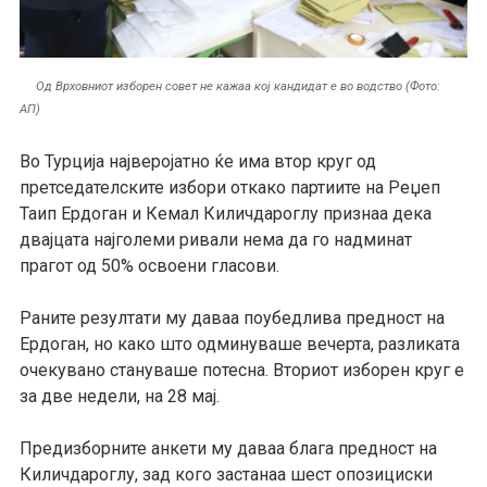
Од Врховниот изборен совет не кажаа кој кандидат е во водство (Фото:
АП)
Во Турција најверојатно ќе има втор круг од
претседателските избори откако партиите на Реџеп
Таип Ердоган и Кемал Киличдароглу признаа дека
двајцата најголеми ривали нема да го надминат
прагот од 50% освоени гласови.
Раните резултати му даваа поубедлива предност на
Ердоган, но како што одминуваше вечерта, разликата
очекувано стануваше потесна. Вториот изборен круг е
за две недели, на 28 мај.
Предизборните анкети му даваа блага предност на
Киличдароглу, зад кого застанаа шест опозициски