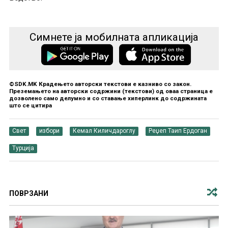
Симнете ја мобилната апликација
©SDK.MK Крадењето авторски текстови е казниво со закон.
Преземањето на авторски содржини (текстови) од оваа страница е
дозволено само делумно и со ставање хиперлинк до содржината
што се цитира
Свет
избори
Кемал Киличдароглу
Реџеп Таип Ердоган
Турција
ПОВРЗАНИ