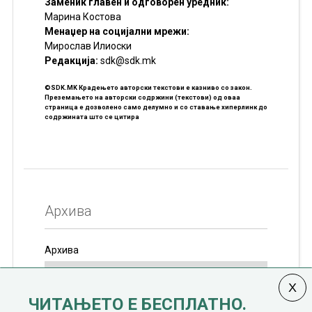
Заменик главен и одговорен уредник:
Марина Костова
Менаџер на социјални мрежи:
Мирослав Илиоски
Редакцијa:
sdk@sdk.mk
©SDK.MK Крадењето авторски текстови е казниво со закон.
Преземањето на авторски содржини (текстови) од оваа
страница е дозволено само делумно и со ставање хиперлинк до
содржината што се цитира
Архива
Архива
ЧИТАЊЕТО Е БЕСПЛАТНО.