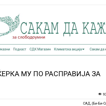
иказни
Подкаст
СДК Магазин
Климатска акција
Сакам да
ЌЕРКА МУ ПО РАСПРАВИЈА ЗА
9
САД, (Би-Би-С