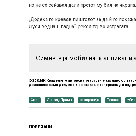
но не се сеќавал дали прстот му бил на чкрапа
Додека го кревав пиштолот за да ѝ го покажа
„
Луси веднаш падна“, рекол тој во истрагата.
Симнете ја мобилната апликациј
©SDK.MK Крадењето авторски текстови е казниво со закон
дозволено само делумно и со ставање хиперлинк до содрж
Свет
Доналд Трамп
расправија
Тексас
убис
ПОВРЗАНИ