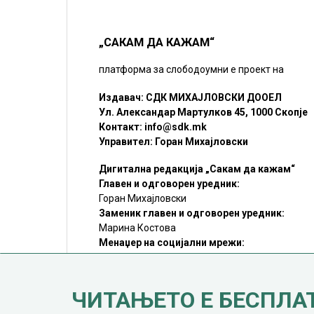
„САКАМ ДА КАЖАМ“
платформа за слободоумни е проект на
Издавач: СДК МИХАЈЛОВСКИ ДООЕЛ
Ул. Александар Мартулков 45, 1000 Скопје
Контакт:
info@sdk.mk
Управител: Горан Михајловски
Дигитална редакција „Сакам да кажам“
Главен и одговорен уредник:
Горан Михајловски
Заменик главен и одговорен уредник:
Марина Костова
Менаџер на социјални мрежи:
Мирослав Илиоски
Редакцијa:
sdk@sdk.mk
ЧИТАЊЕТО Е БЕСПЛА
©SDK.MK Крадењето авторски текстови е казниво со закон.
Преземањето на авторски содржини (текстови) од оваа