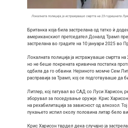
Локалната полиција ја истражуваше смртта на 23-годишната Луи
Британка која била застрелана од татко ѝ доде
американскиот претседател Доналд Трамп прет
застрелана во градите на 10 јануари 2025 во П
Локалната полиција ја истражуваше смртта на
но не беше покрената кривична постапка прот
одбила да го обвини. Нејзиното момче Сем Л
расправија за Трамп, кој се подготвуваше да б
Литлер, кој патувал во САД со Луси Харисон, ре
зборувал за поседување оружје. Крис Харисон,
на рехабилитација
за
зависност од алкохол. Тој
пукањето испил околу половина литар бело ви
Крис Харисон тврдел дека случајно ја застрел