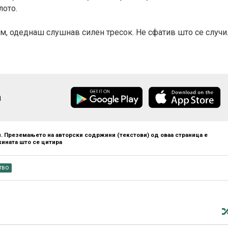
лото.
м, одеднаш слушнав силен тресок. Не сфатив што се случи
а
. Преземањето на авторски содржини (текстови) од оваа страница е
ината што се цитира
тво