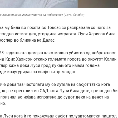
с Харисон како можно убиство од небрежност (Фото: Фејсбук)
ка му била во посета во Тексас се расправала со него за
ходно истиот ден, утврдила истрагата. Луси Харисон била
роспер во близина на Далас.
 23-годишната девојка како можно убиство од небрежност,
ив Крис Харисон откако големата порота во округот Колин
итлер кажа дека Луси пред пукањето имала голема
иде инаугуриран за својот втор мандат.
че дека таа честопати му се лутела на својот татко кога
 кој се преселил во САД кога Луси била дете, претходно би
 признал во изјава испратена до судот дека на денот на
но.
ал Луси кога ѝ го покажувал својот полуавтоматски пиштол,