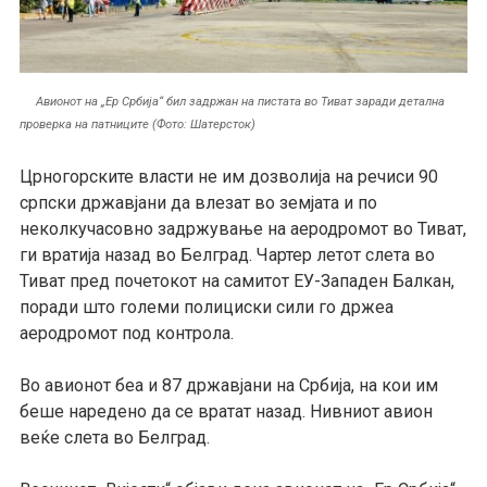
Авионот на „Ер Србија“ бил задржан на пистата во Тиват заради детална
проверка на патниците (Фото: Шатерсток)
Црногорските власти не им дозволија на речиси 90
српски државјани да влезат во земјата и по
неколкучасовно задржување на аеродромот во Тиват,
ги вратија назад во Белград. Чартер летот слета во
Тиват пред почетокот на самитот ЕУ-Западен Балкан,
поради што големи полициски сили го држеа
аеродромот под контрола.
Во авионот беа и 87 државјани на Србија, на кои им
беше наредено да се вратат назад. Нивниот авион
веќе слета во Белград.