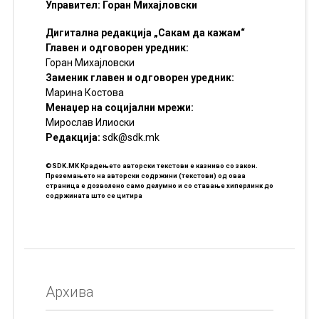
Управител: Горан Михајловски
Дигитална редакција „Сакам да кажам“
Главен и одговорен уредник:
Горан Михајловски
Заменик главен и одговорен уредник:
Марина Костова
Менаџер на социјални мрежи:
Мирослав Илиоски
Редакцијa:
sdk@sdk.mk
©SDK.MK Крадењето авторски текстови е казниво со закон.
Преземањето на авторски содржини (текстови) од оваа
страница е дозволено само делумно и со ставање хиперлинк до
содржината што се цитира
Архива