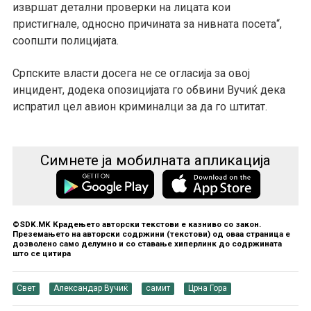
извршат детални проверки на лицата кои
пристигнале, односно причината за нивната посета“,
соопшти полицијата.
Српските власти досега не се огласија за овој
инцидент, додека опозицијата го обвини Вучиќ дека
испратил цел авион криминалци за да го штитат.
Симнете ја мобилната апликација
©SDK.MK Крадењето авторски текстови е казниво со закон.
Преземањето на авторски содржини (текстови) од оваа страница е
дозволено само делумно и со ставање хиперлинк до содржината
што се цитира
Свет
Александар Вучиќ
самит
Црна Гора