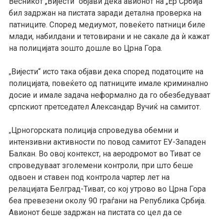
Весникот „Вијести“ објави дека авионот на „Ер Србија“
бил задржан на пистата заради детална проверка на
патниците. Според медиумот, повеќето патници биле
млади, набилдани и тетовирани и не сакале да ѝ кажат
на полицијата зошто дошле во Црна Гора.
Вијести“ исто така објави дека според податоците на
„
полицијата, повеќето од патниците имале криминално
досие и имале задача неформално да го обезбедуваат
српскиот претседател Александар Вучиќ на самитот.
Црногорската полиција спроведува обемни и
„
интензивни активности по повод самитот ЕУ-Западен
Балкан. Во овој контекст, на аеродромот во Тиват се
спроведуваат зголемени контроли, при што беше
одвоен и ставен под контрола чартер лет на
релацијата Белград-Тиват, со кој утрово во Црна Гора
беа превезени околу 90 граѓани на Република Србија.
Авионот беше задржан на пистата со цел да се