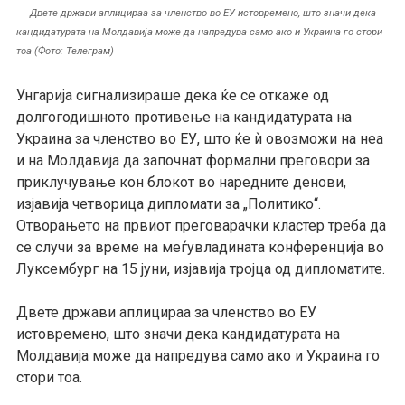
Двете држави аплицираа за членство во ЕУ истовремено, што значи дека
кандидатурата на Молдавија може да напредува само ако и Украина го стори
тоа (Фото: Телеграм)
Унгарија сигнализираше дека ќе се откаже од
долгогодишното противење на кандидатурата на
Украина за членство во ЕУ, што ќе ѝ овозможи на неа
и на Молдавија да започнат формални преговори за
приклучување кон блокот во наредните денови,
изјавија четворица дипломати за „
Политико“
.
Отворањето на првиот преговарачки кластер
треба
да
се
случи
за време на меѓувладината конференција во
Луксембург на 15 јуни, изјавија тројца од дипломатите.
Двете држави
аплицираа за членство во ЕУ
истовремено, што значи дека кандидатурата на
Молдавија може да напредува само ако и Украина го
стори тоа.