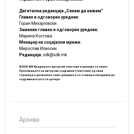
Дигитална редакција „Сакам да кажам“
Главен и одговорен уредник:
Горан Михајловски
Заменик главен и одговорен уредник:
Марина Костова
Менаџер на социјални мрежи:
Мирослав Илиоски
Редакцијa:
sdk@sdk.mk
©SDK.MK Крадењето авторски текстови е казниво со закон.
Преземањето на авторски содржини (текстови) од оваа
страница е дозволено само делумно и со ставање хиперлинк до
содржината што се цитира
Архива