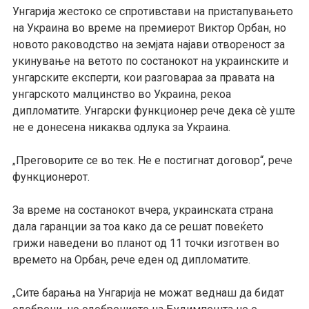
Унгарија
жестоко се спротивстави на пристапувањето
на Украина
во време на
премиер
от
Виктор Орбан, но
новото раководство на земјата
најави
отвореност за
укинување на ветото по состанокот
на
украинските и
унгарските експерти,
кои разговараа за
правата на
унгарското
малцинств
о
во
Украина, рекоа
дипломатите. Унгарски функционер рече дека сè уште
не е донесена никаква одлука за Украина.
Преговорите се во тек. Не е постигнат договор“, рече
„
функционерот.
За време на состанокот в
чера
, украинската страна
да
ла
гаранции за тоа како да се решат повеќето
грижи наведени во планот од 11 точки изготвен во
времето на Орбан, рече еден од дипломатите.
Сите барања на Унгарија не можат веднаш да бидат
„