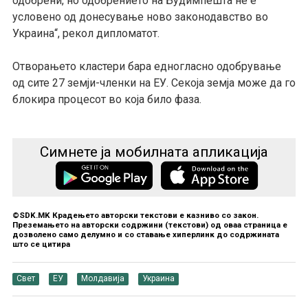
одобрени, но одобрението на Будимпешта не е
условено од донесување ново законодавство во
Украина“,
рекол дипломатот.
Отворањето кластери бара едногласно одобрување
од сите 27 земји-членки на ЕУ. Секоја земја може да го
блокира процесот во која било фаза.
Симнете ја мобилната апликација
©SDK.MK Крадењето авторски текстови е казниво со закон.
Преземањето на авторски содржини (текстови) од оваа страница е
дозволено само делумно и со ставање хиперлинк до содржината
што се цитира
Свет
ЕУ
Молдавија
Украина