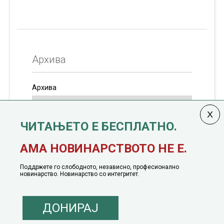
Архива
Архива
ЧИТАЊЕТО Е БЕСПЛАТНО.
Колумната
САКАМ ДА КАЖАМ
излегува од 12
АМА НОВИНАРСТВОТО НЕ Е.
јануари, 1991 година
Поддржете го слободното, независно, професионално
новинарство. Новинарство со интегритет.
ДОНИРАЈ