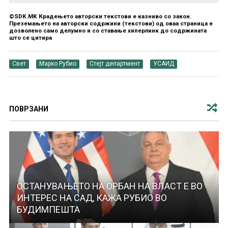
©SDK.MK Крадењето авторски текстови е казниво со закон.
Преземањето на авторски содржини (текстови) од оваа страница е
дозволено само делумно и со ставање хиперлинк до содржината
што се цитира
Свет
Марко Рубио
Стејт департмент
УСАИД
ПОВРЗАНИ
ОСТАНУВАЊЕТО НА ОРБАН НА ВЛАСТ Е ВО
ИНТЕРЕС НА САД, КАЖА РУБИО ВО
БУДИМПЕШТА