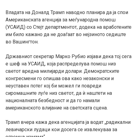
Владата на Доналд Трамп наводно планира да ја спои
Американската агенција за меѓународна помош
(УСАИД) со Стејт департментот, додека на вработените
им било кажано да не доаѓаат во нејзиното седиште
во Вашингтон.
Државниот секретар Марко Рубио изјави дека тој сега
е шеф на УСАИД, која распределува помош низ
светот вредна милијарди долари. Демократските
конгресмени го опишаа ова како незаконски и
неуставен потег кој би можел ги повреди
сиромашните луѓе низ светот, да ѝ наштети на
националната безбедност и да го намали
американското влијание на светската сцена.
Трамп вчера кажа дека агенцијата ја водат „радикални
левичарски лудаци кои досега се извлекуваа за
огромна измама“.