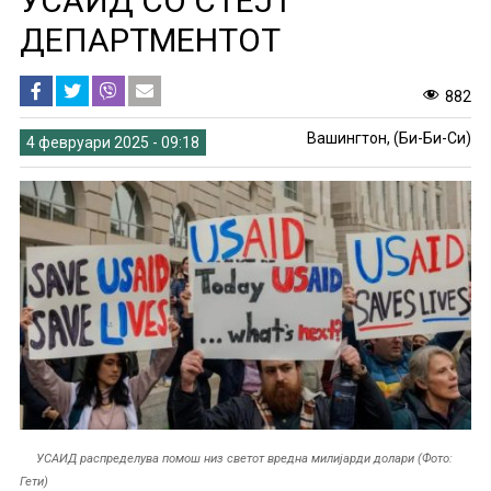
УСАИД СО СТЕЈТ
ДЕПАРТМЕНТОТ
882
Вашингтон, (Би-Би-Си)
4 февруари 2025 - 09:18
УСАИД распределува помош низ светот вредна милијарди долари (Фото:
Гети)