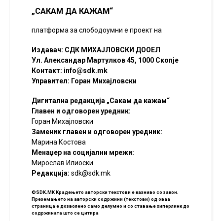
„САКАМ ДА КАЖАМ“
платформа за слободоумни е проект на
Издавач: СДК МИХАЈЛОВСКИ ДООЕЛ
Ул. Александар Мартулков 45, 1000 Скопје
Контакт:
info@sdk.mk
Управител: Горан Михајловски
Дигитална редакција „Сакам да кажам“
Главен и одговорен уредник:
Горан Михајловски
Заменик главен и одговорен уредник:
Марина Костова
Менаџер на социјални мрежи:
Мирослав Илиоски
Редакцијa:
sdk@sdk.mk
©SDK.MK Крадењето авторски текстови е казниво со закон.
Преземањето на авторски содржини (текстови) од оваа
страница е дозволено само делумно и со ставање хиперлинк до
содржината што се цитира