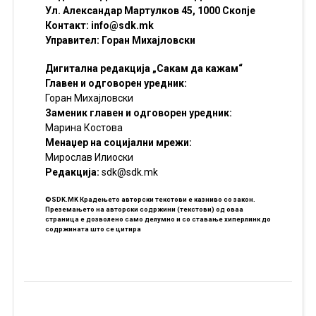
Ул. Александар Мартулков 45, 1000 Скопје
Контакт:
info@sdk.mk
Управител: Горан Михајловски
Дигитална редакција „Сакам да кажам“
Главен и одговорен уредник:
Горан Михајловски
Заменик главен и одговорен уредник:
Марина Костова
Менаџер на социјални мрежи:
Мирослав Илиоски
Редакцијa:
sdk@sdk.mk
©SDK.MK Крадењето авторски текстови е казниво со закон.
Преземањето на авторски содржини (текстови) од оваа
страница е дозволено само делумно и со ставање хиперлинк до
содржината што се цитира