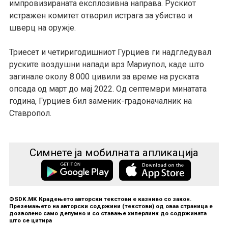
импровизираната експлозивна направа. Рускиот
истражен комитет отворил истрага за убиство и
шверц на оружје.
Триесет и четиригодишниот Гурциев ги надгледувал
руските воздушни напади врз Мариупол, каде што
загинале околу 8.000 цивили за време на руската
опсада од март до мај 2022. Од септември минатата
година, Гурциев бил заменик-градоначалник на
Ставропол.
Симнете ја мобилната апликација
©SDK.MK Крадењето авторски текстови е казниво со закон.
Преземањето на авторски содржини (текстови) од оваа страница е
дозволено само делумно и со ставање хиперлинк до содржината
што се цитира