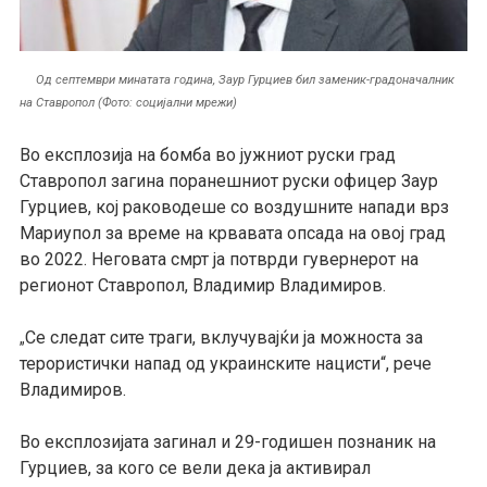
Од септември минатата година, Заур Гурциев бил заменик-градоначалник
на Ставропол (Фото: социјални мрежи)
Во експлозија на бомба во јужниот руски град
Ставропол загина поранешниот руски офицер Заур
Гурциев, кој раководеше со воздушните напади врз
Мариупол за време на крвавата опсада на овој град
во 2022. Неговата смрт ја потврди гувернерот на
регионот Ставропол, Владимир Владимиров.
Се следат сите траги, вклучувајќи ја можноста за
„
терористички напад од украинските нацисти“, рече
Владимиров.
Во експлозијата загинал и 29-годишен познаник на
Гурциев, за кого се вели дека ја активирал