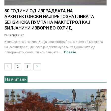
50 ГОДИНИ ОД ИЗГРАДБАТА НА
АРХИТЕКТОНСКИ НАЈПРЕПОЗНАТЛИВАТА
БЕНЗИНСКА ПУМПА НА МАКПЕТРОЛ КАЈ
БИЛЈАНИНИ ИЗВОРИ ВО ОХРИД
7 април 2022
Бензинската станица „Билјанини извори“, што е дел од мрежата
на „Макпетрол“, денеска ја одбележува 50-годишнината од
отворањето, соопшти компанијата. ...
Повеќе
1
2
3
Најчитани