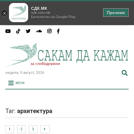
СДК.МК
Преземи
sdk.com.mk
Бесплатно на Google Play
недела, 9 август, 2026
МЕНИ
Таг:
архитектура
1
2
3