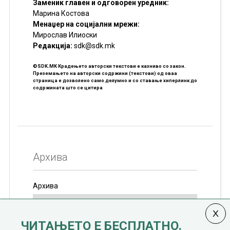
Заменик главен и одговорен уредник:
Марина Костова
Менаџер на социјални мрежи:
Мирослав Илиоски
Редакцијa:
sdk@sdk.mk
©SDK.MK Крадењето авторски текстови е казниво со закон.
Преземањето на авторски содржини (текстови) од оваа
страница е дозволено само делумно и со ставање хиперлинк до
содржината што се цитира
Архива
Архива
ЧИТАЊЕТО Е БЕСПЛАТНО.