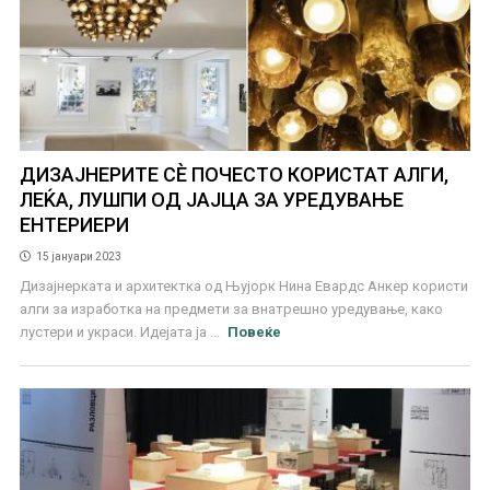
ДИЗАЈНЕРИТЕ СЀ ПОЧЕСТО КОРИСТАТ АЛГИ,
ЛЕЌА, ЛУШПИ ОД ЈАЈЦА ЗА УРЕДУВАЊЕ
ЕНТЕРИЕРИ
15 јануари 2023
Дизајнерката и архитектка од Њујорк Нина Евардс Анкер користи
алги за изработка на предмети за внатрешно уредување, како
лустери и украси. Идејата ја ...
Повеќе