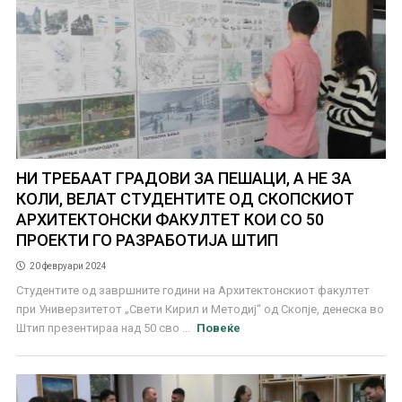
НИ ТРЕБААТ ГРАДОВИ ЗА ПЕШАЦИ, А НЕ ЗА
КОЛИ, ВЕЛАТ СТУДЕНТИТЕ ОД СКОПСКИОТ
АРХИТЕКТОНСКИ ФАКУЛТЕТ КОИ СО 50
ПРОЕКТИ ГО РАЗРАБОТИЈА ШТИП
20 февруари 2024
Студентите од завршните години на Архитектонскиот факултет
при Универзитетот „Свети Кирил и Методиј“ од Скопје, денеска во
Штип презентираа над 50 сво ...
Повеќе