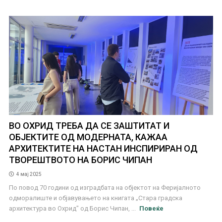
ВО ОХРИД ТРЕБА ДА СЕ ЗАШТИТАТ И
ОБЈЕКТИТЕ ОД МОДЕРНАТА, КАЖАА
АРХИТЕКТИТЕ НА НАСТАН ИНСПИРИРАН ОД
ТВОРЕШТВОТО НА БОРИС ЧИПАН
4 мај 2025
По повод 70 години од изградбата на објектот на Феријалното
одморалиште и објавувањето на книгата „Стара градска
архитектура во Охрид" од Борис Чипан, ...
Повеќе