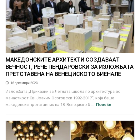
МАКЕДОНСКИТЕ АРХИТЕКТИ СОЗДАВААТ
ВЕЧНОСТ, РЕЧЕ ПЕНДАРОВСКИ ЗА ИЗЛОЖБАТА
ПРЕТСТАВЕНА НА ВЕНЕЦИСКОТО БИЕНАЛЕ
16 декември 2023
Изложбата „Приказни за Летната школа по архитектура во
манастирот Св. Јоаким Осоговски 1992-2017“, која беше
македонски претставник на 18. Венециско б ...
Повеќе