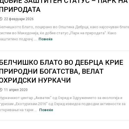
ДОБИЕ ЗАШТИТЕН СТАТУС – ПАРК НА
ПРИРОДАТА
22 февруари 2026
Белчишкото Блато, лоцирано во Општина Дебрца, како најсочуван блат
систем во Македонија, ќе добие статус „Парк на природата“. Како
заштитено подрачј ...
Повеќе
БЕЛЧИШКО БЛАТО ВО ДЕБРЦА КРИЕ
ПРИРОДНИ БОГАТСТВА, ВЕЛАТ
ОХРИДСКИ НУРКАЧИ
11 април 2020
Нуркачкиот центар „Акватек” од Охрид и Здружението за екологија и
туризам „Екотуризам-2016" од Охрид изведоа подводни активности за
откривање на тајни ...
Повеќе