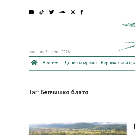
четврток, 6 август, 2026
Вести
Дописна мрежа
Нераскажани пр
Таг:
Белчишко блато