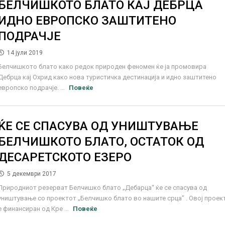
БЕЛЧИШКОТО БЛАТО КАЈ ДЕБРЦА
ИДНО ЕВРОПСКО ЗАШТИТЕНО
ПОДРАЧЈЕ
14 јули 2019
Белчишкото блато како редок природен феномен ќе ја промовира
Дебрца кај Охрид како нова туристичка дестинација и идно заштитено
европско подрачје. ...
Повеќе
ЌЕ СЕ СПАСУВА ОД УНИШТУВАЊЕ
БЕЛЧИШКОТО БЛАТО, ОСТАТОК ОД
ДЕСАРЕТСКОТО ЕЗЕРО
5 декември 2017
Природниот резерват Белчишко блато „Дебарца“ ќе се спасува од
уништување со проектот „Белчишко блато во нашите срца” . Овој проек
е финансиран од Кре ...
Повеќе