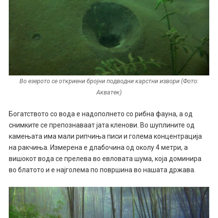
Во езерото се откриени бројни подводни карстни извори (Фото:
Акватек)
Богатството со вода е надополнето со рибна фауна, а од
снимките се препознаваат јата кленови. Во шуплините од
камењата има мали рипчиња писи и голема концентрација
на ракчиња. Измерена е длабочина од околу 4 метри, а
вишокот вода се прелева во евловата шума, која доминира
во блатото и е најголема по површина во нашата држава.