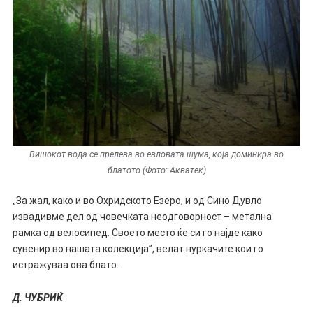
Вишокот вода се прелева во евловата шума, која доминира во
блатото (Фото: Акватек)
„За жал, како и во Охридското Езеро, и од Сино Дувло
извадивме дел од човечката неодговорност – метална
рамка од велосипед. Своето место ќе си го најде како
сувенир во нашата колекција”, велат нуркачите кои го
истражуваа ова блато.
Д. ЧУБРИЌ