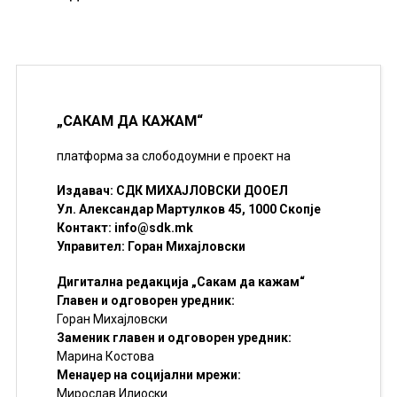
„САКАМ ДА КАЖАМ“
платформа за слободоумни е проект на
Издавач: СДК МИХАЈЛОВСКИ ДООЕЛ
Ул. Александар Мартулков 45, 1000 Скопје
Контакт:
info@sdk.mk
Управител: Горан Михајловски
Дигитална редакција „Сакам да кажам“
Главен и одговорен уредник:
Горан Михајловски
Заменик главен и одговорен уредник:
Марина Костова
Менаџер на социјални мрежи:
Мирослав Илиоски