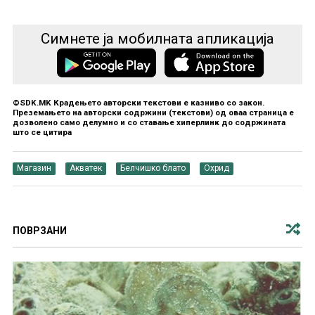
Симнете ја мобилната апликација
©SDK.MK Крадењето авторски текстови е казниво со закон.
Преземањето на авторски содржини (текстови) од оваа страница е
дозволено само делумно и со ставање хиперлинк до содржината
што се цитира
Магазин
Акватек
Белчишко блато
Охрид
ПОВРЗАНИ