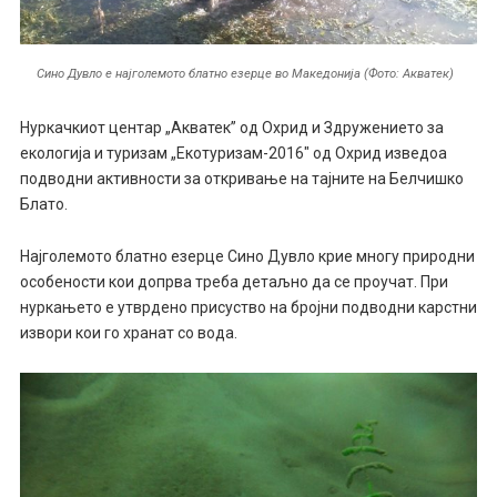
Сино Дувло е најголемото блатно езерце во Македонија (Фото: Акватек)
Нуркачкиот центар „Акватек” од Охрид и Здружението за
екологија и туризам „Екотуризам-2016″ од Охрид изведоа
подводни активности за откривање на тајните на Белчишко
Блато.
Најголемото блатно езерце Сино Дувло крие многу природни
особености кои допрва треба детаљно да се проучат. При
нуркањето е утврдено присуство на бројни подводни карстни
извори кои го хранат со вода.