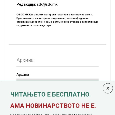
Редакцијa:
sdk@sdk.mk
©SDK.MK Крадењето авторски текстови е казниво со закон.
Преземањето на авторски содржини (текстови) од оваа
страница е дозволено само делумно и со ставање хиперлинк до
содржината што се цитира
Архива
Архива
ЧИТАЊЕТО Е БЕСПЛАТНО.
Колумната
САКАМ ДА КАЖАМ
излегува од 12
АМА НОВИНАРСТВОТО НЕ Е.
јануари, 1991 година