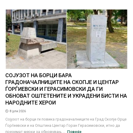
СОЈУЗОТ НА БОРЦИ БАРА
ГРАДОНАЧАЛНИЦИТЕ НА СКОПЈЕ И ЦЕНТАР
ЃОРЃИЕВСКИ И ГЕРАСИМОВСКИ ДА ГИ
ОБНОВАТ ОШТЕТЕНИТЕ И УКРАДЕНИ БИСТИ НА
НАРОДНИТЕ ХЕРОИ
8 јули 2026
Сојузот на борци ги повика градоначалниците на Град Скопје Орце
Ѓорѓиевски и на Општина Центар Горан Герасимовски, итно да
преземат мерки за обновувањ ...
Повеќе