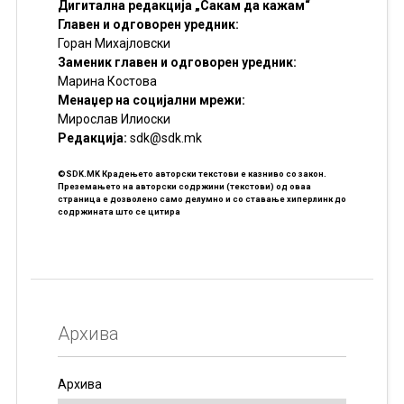
Дигитална редакција „Сакам да кажам“
Главен и одговорен уредник:
Горан Михајловски
Заменик главен и одговорен уредник:
Марина Костова
Менаџер на социјални мрежи:
Мирослав Илиоски
Редакцијa:
sdk@sdk.mk
©SDK.MK Крадењето авторски текстови е казниво со закон.
Преземањето на авторски содржини (текстови) од оваа
страница е дозволено само делумно и со ставање хиперлинк до
содржината што се цитира
Архива
Архива