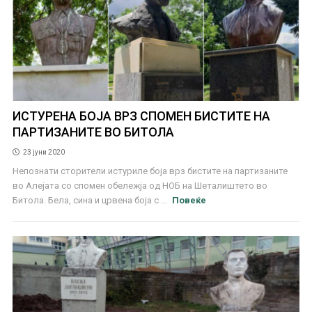
ИСТУРЕНА БОЈА ВРЗ СПОМЕН БИСТИТЕ НА
ПАРТИЗАНИТЕ ВО БИТОЛА
23 јуни 2020
Непознати сторители истуриле боја врз бистите на партизаните
во Алејата со спомен обележја од НОБ на Шеталиштето во
Битола. Бела, сина и црвена боја с ...
Повеќе