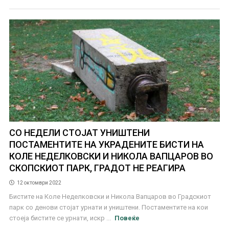
СО НЕДЕЛИ СТОЈАТ УНИШТЕНИ
ПОСТАМЕНТИТЕ НА УКРАДЕНИТЕ БИСТИ НА
КОЛЕ НЕДЕЛКОВСКИ И НИКОЛА ВАПЦАРОВ ВО
СКОПСКИОТ ПАРК, ГРАДОТ НЕ РЕАГИРА
12 октомври 2022
Бистите на Коле Неделковски и Никола Вапцаров во Градскиот
парк со денови стојат урнати и уништени. Постаментите на кои
стоеја бистите се урнати, искр ...
Повеќе