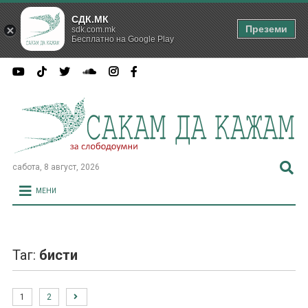
СДК.МК
Преземи
sdk.com.mk
Бесплатно на Google Play
сабота, 8 август, 2026
МЕНИ
Таг:
бисти
1
2