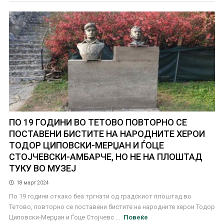
ПО 19 ГОДИНИ ВО ТЕТОВО ПОВТОРНО СЕ
ПОСТАВЕНИ БИСТИТЕ НА НАРОДНИТЕ ХЕРОИ
ТОДОР ЦИПОВСКИ-МЕРЏАН И ЃОЦЕ
СТОЈЧЕВСКИ-АМБАРЧЕ, НО НЕ НА ПЛОШТАД
ТУКУ ВО МУЗЕЈ
18 март 2024
По 19 години откако беа тргнати од градскиот плоштад во
Тетово, повторно се поставени бистите на народните херои Тодор
Циповски-Мерџан и Ѓоце Стојчевс ...
Повеќе