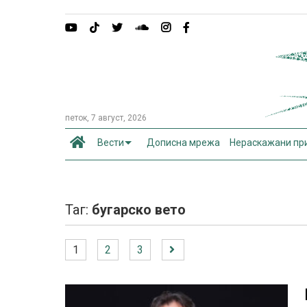
петок, 7 август, 2026
Вести
Дописна мрежа
Нераскажани пр
Таг:
бугарско вето
1
2
3