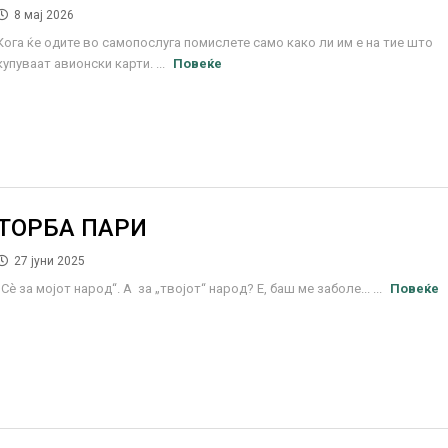
8 мај 2026
Кога ќе одите во самопослуга помислете само како ли им е на тие што
купуваат авионски карти. ...
Повеќе
ТОРБА ПАРИ
27 јуни 2025
„Сѐ за мојот народ“. А за „твојот“ народ? Е, баш ме заболе... ...
Повеќе