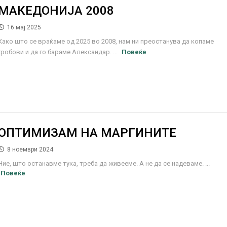
МАКЕДОНИЈА 2008
16 мај 2025
Како што се враќаме од 2025 во 2008, нам ни преостанува да копаме
гробови и да го бараме Александар. ...
Повеќе
ОПТИМИЗАМ НА МАРГИНИТЕ
8 ноември 2024
Ние, што останавме тука, треба да живееме. А не да се надеваме. ...
Повеќе