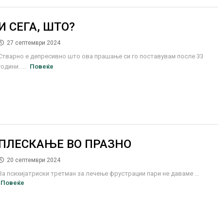
И СЕГА, ШТО?
27 септември 2024
Стварно е депресивно што ова прашање си го поставувам после 33
години. ...
Повеќе
ПЛЕСКАЊЕ ВО ПРАЗНО
20 септември 2024
За психијатриски третман за лечење фрустрации пари не даваме ...
Повеќе