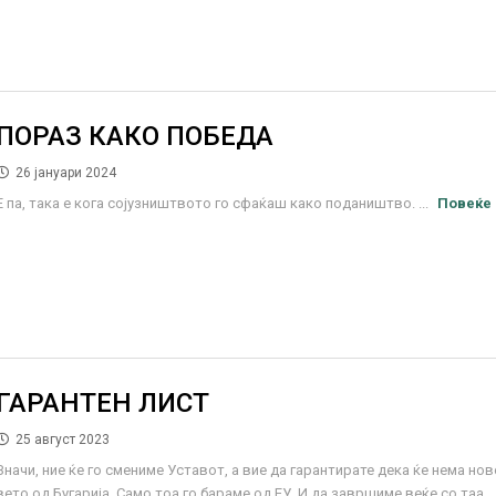
ПОРАЗ КАКО ПОБЕДА
26 јануари 2024
Е па, така е кога сојузништвото го сфаќаш како подаништво. ...
Повеќе
ГАРАНТЕН ЛИСТ
25 август 2023
Значи, ние ќе го смениме Уставот, а вие да гарантирате дека ќе нема но
вето од Бугарија. Само тоа го бараме од ЕУ. И да завршиме веќе со таа