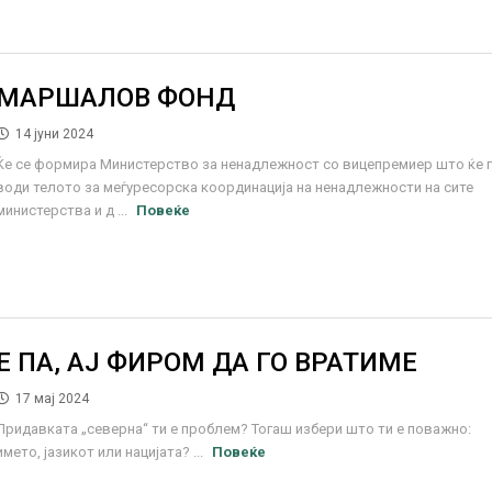
МАРШАЛОВ ФОНД
14 јуни 2024
Ќе се формира Министерство за ненадлежност со вицепремиер што ќе 
води телото за меѓуресорска координација на ненадлежности на сите
министерства и д ...
Повеќе
Е ПА, АЈ ФИРОМ ДА ГО ВРАТИМЕ
17 мај 2024
Придавката „северна“ ти е проблем? Тогаш избери што ти е поважно:
името, јазикот или нацијата? ...
Повеќе