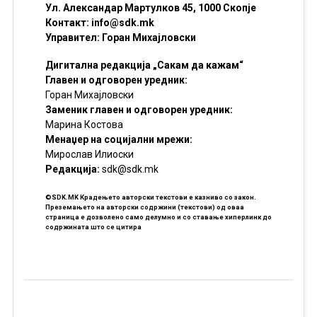
Ул. Александар Мартулков 45, 1000 Скопје
Контакт:
info@sdk.mk
Управител: Горан Михајловски
Дигитална редакција „Сакам да кажам“
Главен и одговорен уредник:
Горан Михајловски
Заменик главен и одговорен уредник:
Марина Костова
Менаџер на социјални мрежи:
Мирослав Илиоски
Редакцијa:
sdk@sdk.mk
©SDK.MK Крадењето авторски текстови е казниво со закон.
Преземањето на авторски содржини (текстови) од оваа
страница е дозволено само делумно и со ставање хиперлинк до
содржината што се цитира