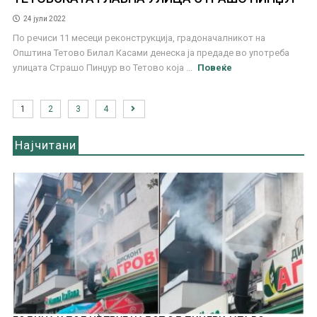
24 јули 2022
По речиси 11 месеци реконструкција, градоначалникот на
Општина Тетово Билал Касами денеска ја предаде во употреба
улицата Страшо Пинџур во Тетово која ...
Повеќе
1
2
3
4
Најчитани