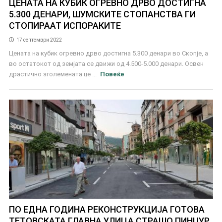
ЦЕНАТА НА КУБИК ОГРЕВНО ДРВО ДОСТИГНА
5.300 ДЕНАРИ, ШУМСКИТЕ СТОПАНСТВА ГИ
СТОПИРААТ ИСПОРАКИТЕ
17 септември 2022
Цената на кубик огревно дрво достигна 5.300 денари во Скопје, а
во остатокот од земјата се движи од 4.500-5.000 денари. Освен
драстично зголемената це ...
Повеќе
ПО ЕДНА ГОДИНА РЕКОНСТРУКЦИЈА ГОТОВА
ТЕТОВСКАТА ГЛАВНА УЛИЦА СТРАШО ПИНЏУР