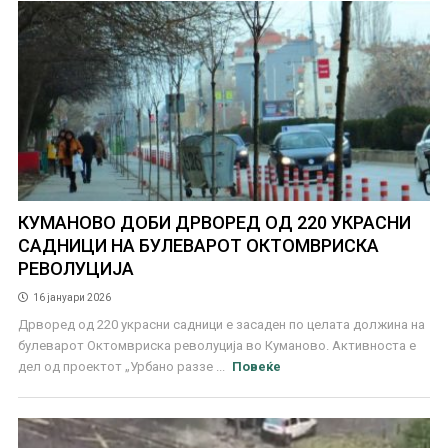
КУМАНОВО ДОБИ ДРВОРЕД ОД 220 УКРАСНИ
САДНИЦИ НА БУЛЕВАРОТ ОКТОМВРИСКА
РЕВОЛУЦИЈА
16 јануари 2026
Дрворед од 220 украсни садници е засаден по целата должина на
булеварот Октомвриска револуција во Куманово. Активноста е
дел од проектот „Урбано раззе ...
Повеќе