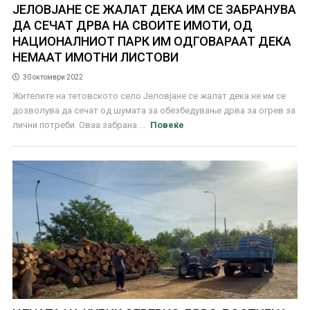
ЈЕЛОВЈАНЕ СЕ ЖАЛАТ ДЕКА ИМ СЕ ЗАБРАНУВА
ДА СЕЧАТ ДРВА НА СВОИТЕ ИМОТИ, ОД
НАЦИОНАЛНИОТ ПАРК ИМ ОДГОВАРААТ ДЕКА
НЕМААТ ИМОТНИ ЛИСТОВИ
30 октомври 2022
Жителите на тетовското село Јеловјане се жалат дека не им се
дозволува да сечат од шумата за обезбедување дрва за огрев за
лични потреби. Оваа забрана ...
Повеќе