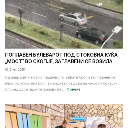
ПОПЛАВЕН БУЛЕВАРОТ ПОД СТОКОВНА КУЌА
„МОСТ“ ВО СКОПЈЕ, ЗАГЛАВЕНИ СЕ ВОЗИЛА
6 јуни 2025
Од невремето кое попладнево го зафати Скопје поплавени се
неколку улици низ Скопје и паднати се дрва на неколку локации.
Според досегашните пријави на ...
Повеќе