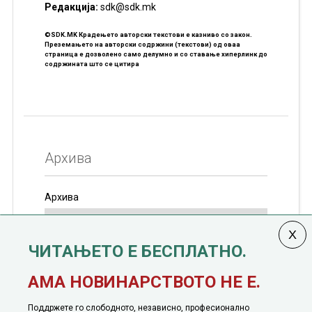
Редакцијa:
sdk@sdk.mk
©SDK.MK Крадењето авторски текстови е казниво со закон.
Преземањето на авторски содржини (текстови) од оваа
страница е дозволено само делумно и со ставање хиперлинк до
содржината што се цитира
Архива
Архива
ЧИТАЊЕТО Е БЕСПЛАТНО.
Колумната
САКАМ ДА КАЖАМ
излегува од 12
АМА НОВИНАРСТВОТО НЕ Е.
јануари, 1991 година
Поддржете го слободното, независно, професионално