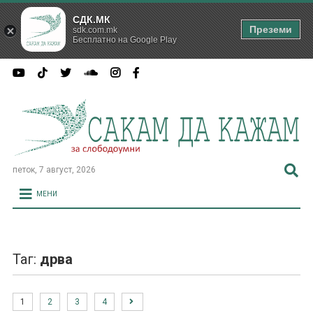
СДК.МК
Преземи
sdk.com.mk
Бесплатно на Google Play
петок, 7 август, 2026
МЕНИ
Таг:
дрва
1
2
3
4