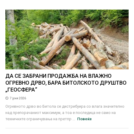
ДА СЕ ЗАБРАНИ ПРОДАЖБА НА ВЛАЖНО
ОГРЕВНО ДРВО, БАРА БИТОЛСКОТО ДРУШТВО
„ГЕОСФЕРА“
7 јуни 2026
Огревното дрво во Битола се дистрибуира со влага значително
над препорачаниот максимум, а тоа е последица не само на
техничките ограничувања на претпр ...
Повеќе