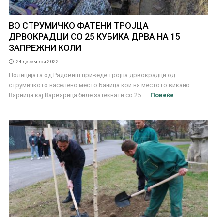
ВО СТРУМИЧКО ФАТЕНИ ТРОЈЦА
ДРВОКРАДЦИ СО 25 КУБИКА ДРВА НА 15
ЗАПРЕЖНИ КОЛИ
24 декември 2022
Полицијата од Радовиш приведе тројца дрвокрадци од
струмичкото населено место Баница кои на местото викано
Варница кај Варварица биле затекнати со 25 ...
Повеќе