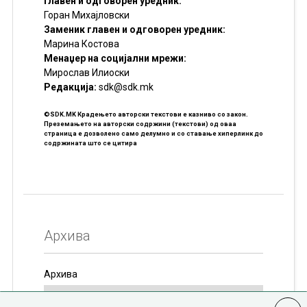
Главен и одговорен уредник:
Горан Михајловски
Заменик главен и одговорен уредник:
Марина Костова
Менаџер на социјални мрежи:
Мирослав Илиоски
Редакцијa:
sdk@sdk.mk
©SDK.MK Крадењето авторски текстови е казниво со закон.
Преземањето на авторски содржини (текстови) од оваа
страница е дозволено само делумно и со ставање хиперлинк до
содржината што се цитира
Архива
Архива