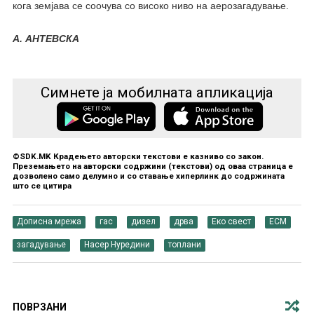
кога земјава се соочува со високо ниво на аерозагадување.
А. АНТЕВСКА
Симнете ја мобилната апликација
©SDK.MK Крадењето авторски текстови е казниво со закон.
Преземањето на авторски содржини (текстови) од оваа страница е
дозволено само делумно и со ставање хиперлинк до содржината
што се цитира
Дописна мрежа
гас
дизел
дрва
Еко свест
ЕСМ
загадување
Насер Нуредини
топлани
ПОВРЗАНИ