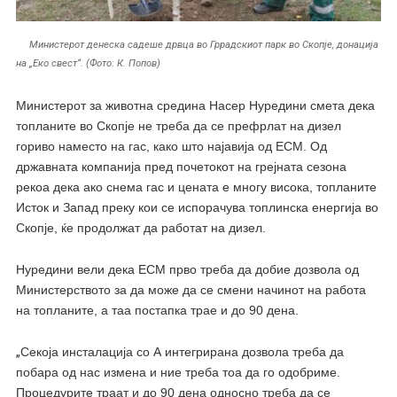
Министерот денеска садеше дрвца во Гррадскиот парк во Скопје, донација
на „Еко свест“. (Фото: К. Попов)
Министерот за животна средина Насер Нуредини смета дека
топланите во Скопје не треба да се префрлат на дизел
гориво наместо на гас, како што најавија од ЕСМ. Од
државната компанија пред почетокот на грејната сезона
рекоа дека ако снема гас и цената е многу висока, топланите
Исток и Запад преку кои се испорачува топлинска енергија во
Скопје, ќе продолжат да работат на дизел.
Нуредини вели дека ЕСМ прво треба да добие дозвола од
Министерството за да може да се смени начинот на работа
на топланите, а таа постапка трае и до 90 дена.
„
Секоја инсталација со А интегрирана дозвола треба да
побара од нас измена и ние треба тоа да го одобриме.
Процедурите траат и до 90 дена односно треба да се