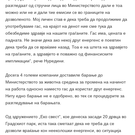
разгледаат од стручни лица во Министерството дали е тоа
можно или не и дали тие емисии се во границите на
дозволеното. Мој личен став е дека треба да продолжиме да
употребуваме гас, на крајот на денот ние сме тука да
обезбедиме здравје на нашите граѓаните. Гас има, цената е
падната. Не значи дека ако некој друг енергенс е поевтин
дека треба да се враќаме назад. Тоа е на штета на здравјето
на граѓаните, а здравјето е поважно од финансиските
импликации“, рече Нуредини.
Досега 4 големи компании доставиле барање до
Министерството за животна средина за промена на начинот
на работа односно наместо гас да користат друг енергенс.
Ниту едно барање не е одобрено, во тек се процедурите за
разгледување на барањата.
Од здружението „Еко свест“, кое денеска засади 20 дрвца во
Градскиот парк, иста така сметаат дека не треба да се
дозволи враќање кон нееколошки енергенси, во ситуација