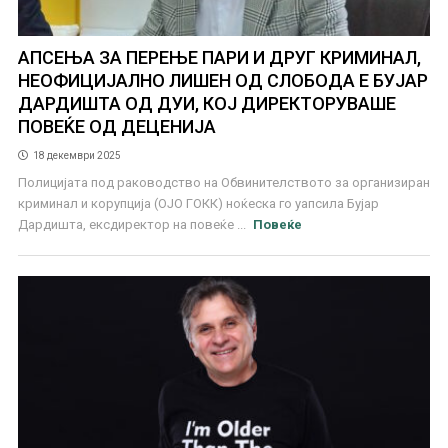
АПСЕЊА ЗА ПЕРЕЊЕ ПАРИ И ДРУГ КРИМИНАЛ,
НЕОФИЦИЈАЛНО ЛИШЕН ОД СЛОБОДА Е БУЈАР
ДАРДИШТА ОД ДУИ, КОЈ ДИРЕКТОРУВАШЕ
ПОВЕЌЕ ОД ДЕЦЕНИЈА
18 декември 2025
Полицијата под раководство на Обвинителството за организиран
криминал и корупција (ОЈО ГОКК) ноќеска го уапсила Бујар
Дардишта, ексдиректор на повеќе ...
Повеќе