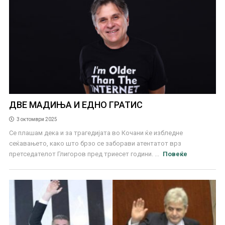
ДВЕ МАДИЊА И ЕДНО ГРАТИС
3 октомври 2025
Се плашам дека и за трагедијата во Кочани ќе избледне
сеќавањето, како што брзо се заборави атентатот врз
претседателот Глигоров пред триесет години. ...
Повеќе