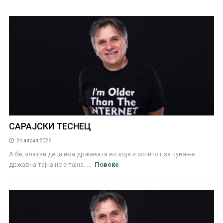
САРАЈСКИ ТЕСНЕЦ
24 април 2026
А бе, златни деца има државата во која и испитот за чување
државна тајна не е тајна. ...
Повеќе