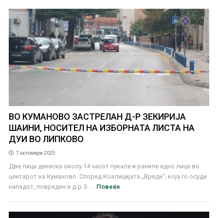
ВО КУМАНОВО ЗАСТРЕЛАН Д-Р ЗЕКИРИЈА
ШАИНИ, НОСИТЕЛ НА ИЗБОРНАТА ЛИСТА НА
ДУИ ВО ЛИПКОВО
7 октомври 2025
Две лица денеска околу 14 часот пукале и раниле едно лице во
центарот на Куманово. Според Коалицијата „Вреди“, која го осуди
нападот, повреден е д-р З ...
Повеќе