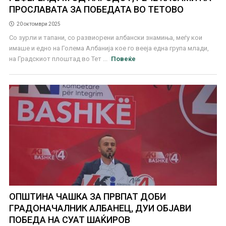
ПРОСЛАВАТА ЗА ПОБЕДАТА ВО ТЕТОВО
20 октомври 2025
Со зурли и тапани, со развиорени албански знамиња, меѓу кои
имаше и едно на Голема Албанија кое го вееја една група млади,
на Градскиот плоштад во Тет ...
Повеќе
ОПШТИНА ЧАШКА ЗА ПРВПАТ ДОБИ
ГРАДОНАЧАЛНИК АЛБАНЕЦ, ДУИ ОБЈАВИ
ПОБЕДА НА СУАТ ШАЌИРОВ