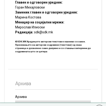
Главен и одговорен уредник:
Горан Михајловски
Заменик главен и одговорен уредник:
Марина Костова
Менаџер на социјални мрежи:
Мирослав Илиоски
Редакцијa:
sdk@sdk.mk
©SDK.MK Крадењето авторски текстови е казниво со закон.
Преземањето на авторски содржини (текстови) од оваа
страница е дозволено само делумно и со ставање хиперлинк до
содржината што се цитира
Архива
Архива