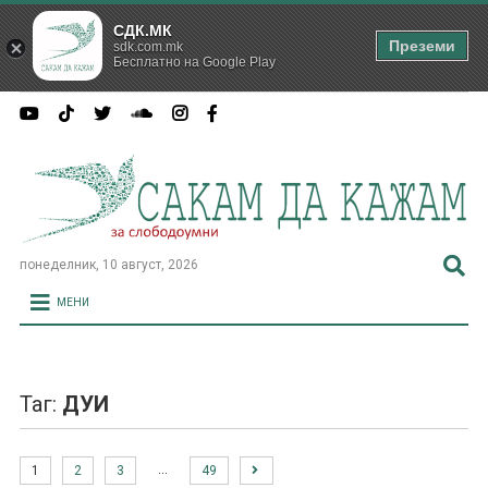
СДК.МК
Преземи
sdk.com.mk
Бесплатно на Google Play
понеделник, 10 август, 2026
МЕНИ
Таг:
ДУИ
…
1
2
3
49