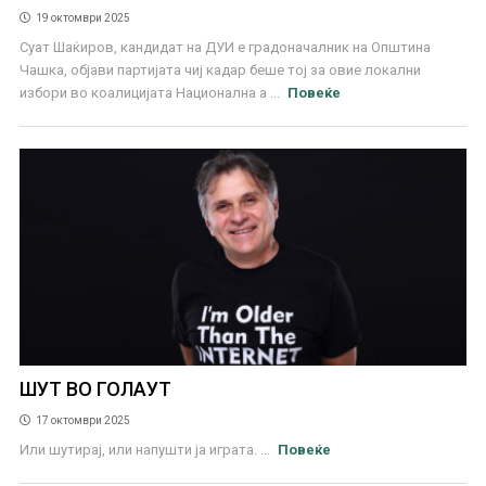
19 октомври 2025
Суат Шаќиров, кандидат на ДУИ е градоначалник на Општина
Чашка, објави партијата чиј кадар беше тој за овие локални
избори во коалицијата Национална а ...
Повеќе
ШУТ ВО ГОЛАУТ
17 октомври 2025
Или шутирај, или напушти ја играта. ...
Повеќе