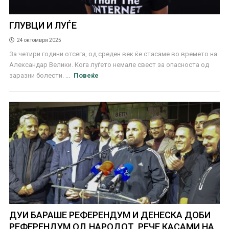
ГЛУВЦИ И ЛУЃЕ
24 октомври 2025
За четири години отсега, од среден век ќе стасаме во времето на
Александар Велики. Кога луѓето немале свест за опасноста од
заразни болести. ...
Повеќе
ДУИ БАРАШЕ РЕФЕРЕНДУМ И ДЕНЕСКА ДОБИ
РЕФЕРЕНДУМ ОД НАРОДОТ, РЕЧЕ КАСАМИ НА