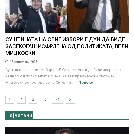
СУШТИНАТА НА ОВИЕ ИЗБОРИ Е ДУИ ДА БИДЕ
ЗАСЕКОГАШ ИСФРЛЕНА ОД ПОЛИТИКАТА, ВЕЛИ
МИЦКОСКИ
15 септември 2025
Суштината на овие избори е ДУИ засекогаш да биде испратена
надвор од политичката сцена, изјави премиерот Христијан
Мицкоски во гостување на Сител ТВ. ...
Повеќе
…
1
2
3
49
Најчитани