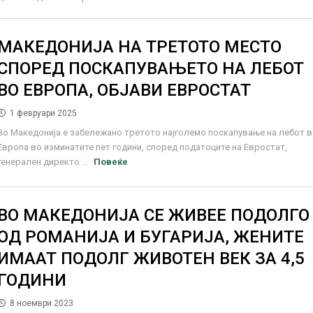
МАКЕДОНИЈА НА ТРЕТОТО МЕСТО
СПОРЕД ПОСКАПУВАЊЕТО НА ЛЕБОТ
ВО ЕВРОПА, ОБЈАВИ ЕВРОСТАТ
1 февруари 2025
Во Македонија е забележано третото најголемо поскапување на лебот 
Европа во изминатите пет години, според податоците на Евростат,
генерален директо ...
Повеќе
ВО МАКЕДОНИЈА СЕ ЖИВЕЕ ПОДОЛГО
ОД РОМАНИЈА И БУГАРИЈА, ЖЕНИТЕ
ИМААТ ПОДОЛГ ЖИВОТЕН ВЕК ЗА 4,5
ГОДИНИ
8 ноември 2023