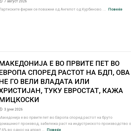
7 август 2026
Партиските фирми се поважни од Ангелот од Курбиново. ...
Повеќе
МАКЕДОНИЈА Е ВО ПРВИТЕ ПЕТ ВО
ЕВРОПА СПОРЕД РАСТОТ НА БДП, ОВА
НЕ ГО ВЕЛИ ВЛАДАТА ИЛИ
ХРИСТИЈАН, ТУКУ ЕВРОСТАТ, КАЖА
МИЦКОСКИ
3 јуни 2026
Македонија е во првите пет во Европа според растот на бруто
домашниот производ, забележа раст на индустриското производство 
7,6% во однос на април ...
Повеќе