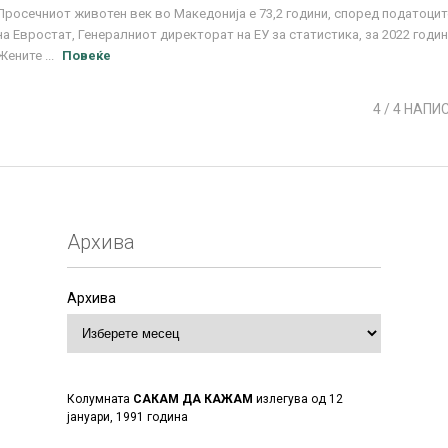
Просечниот животен век во Македонија е 73,2 години, според податоцит
на Евростат, Генералниот директорат на ЕУ за статистика, за 2022 годин
Жените ...
Повеќе
4
/ 4 НАПИ
Архива
Архива
Колумната
САКАМ ДА КАЖАМ
излегува од 12
јануари, 1991 година