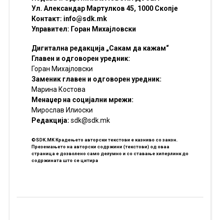
Ул. Александар Мартулков 45, 1000 Скопје
Контакт:
info@sdk.mk
Управител: Горан Михајловски
Дигитална редакција „Сакам да кажам“
Главен и одговорен уредник:
Горан Михајловски
Заменик главен и одговорен уредник:
Марина Костова
Менаџер на социјални мрежи:
Мирослав Илиоски
Редакцијa:
sdk@sdk.mk
©SDK.MK Крадењето авторски текстови е казниво со закон.
Преземањето на авторски содржини (текстови) од оваа
страница е дозволено само делумно и со ставање хиперлинк до
содржината што се цитира