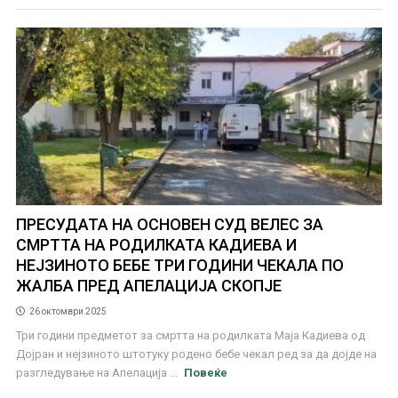
ПРЕСУДАТА НА ОСНОВЕН СУД ВЕЛЕС ЗА
СМРТТА НА РОДИЛКАТА КАДИЕВА И
НЕЈЗИНОТО БЕБЕ ТРИ ГОДИНИ ЧЕКАЛА ПО
ЖАЛБА ПРЕД АПЕЛАЦИЈА СКОПЈЕ
26 октомври 2025
Три години предметот за смртта на родилката Маја Кадиева од
Дојран и нејзиното штотуку родено бебе чекал ред за да дојде на
разгледување на Апелација ...
Повеќе