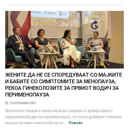
ЖЕНИТЕ ДА НЕ СЕ СПОРЕДУВААТ СО МАЈКИТЕ
И БАБИТЕ СО СИМПТОМИТЕ ЗА МЕНОПАУЗА,
РЕКОА ГИНЕКОЛОЗИТЕ ЗА ПРВИОТ ВОДИЧ ЗА
ПЕРИМЕНОПАУЗА
13 септември 2025
Матичните лекари и гинеколози во земјава го добија првиот
национален Водич за перименопауза, со кој ќе добиваат основни
насоки за симптомите и болести ...
Повеќе