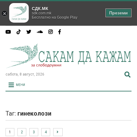
СДК.МК
Преземи
sdk.com.mk
Бесплатно на Google Play
сабота, 8 август, 2026
МЕНИ
Таг:
гинеколози
1
2
3
4