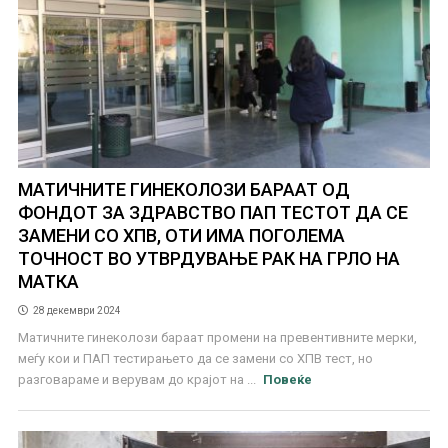
МАТИЧНИТЕ ГИНЕКОЛОЗИ БАРААТ ОД
ФОНДОТ ЗА ЗДРАВСТВО ПАП ТЕСТОТ ДА СЕ
ЗАМЕНИ СО ХПВ, ОТИ ИМА ПОГОЛЕМА
ТОЧНОСТ ВО УТВРДУВАЊЕ РАК НА ГРЛО НА
МАТКА
28 декември 2024
Матичните гинеколози бараат промени на превентивните мерки,
меѓу кои и ПАП тестирањето да се замени со ХПВ тест, но
разговараме и верувам до крајот на ...
Повеќе